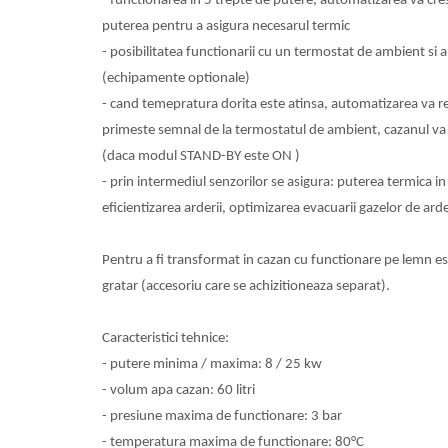
- functionarea in 5 trepte de putere, automatizarea va cr
Accesorii radiatoare
puterea pentru a asigura necesarul termic
Calorifere decorative
- posibilitatea functionarii cu un termostat de ambient si 
Boilere si Puffere
(echipamente optionale)
Boilere
- cand temepratura dorita este atinsa, automatizarea va 
primeste semnal de la termostatul de ambient, cazanul 
Boilere electrice
(daca modul STAND-BY este ON )
Boilere termoelectrice
- prin intermediul senzorilor se asigura: puterea termica i
Accesorii Boilere Tesy
eficientizarea arderii, optimizarea evacuarii gazelor de ard
Puffere/Stocatoare de caldura
Puffer fara serpentina
Pentru a fi transformat in cazan cu functionare pe lemn 
Puffer 1 serpentina
gratar (accesoriu care se achizitioneaza separat).
Puffer 2 serpentine
Puffer cu serpentina pentru A.C.M.
Caracteristici tehnice:
Puffer pentru pompe de caldura
- putere minima / maxima: 8 / 25 kw
Aer conditionat
- volum apa cazan: 60 litri
Dezumidificatoare
- presiune maxima de functionare: 3 bar
Aparate de Aer conditionat 9000
- temperatura maxima de functionare: 80°C