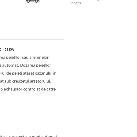
nostru
I - 25 KW
a peletilor sau a lemnelor.
s automat. Dozarea peletilor
ul de peleti atasat cazanului in
t sub creuzetul arzatorului.
tip exhaustor controlat de catre