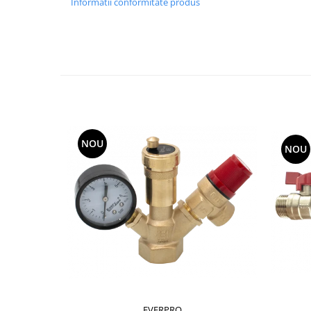
Informatii conformitate produs
Seturi de Dus
Baterii sanitare
Rigole baie: Rigola de scurgere
pentru dus
Vase wc, capace si rezervoare
Racorduri flexibile de apa
Racorduri flexibile apa
NOU
NOU
Racord flexibil monocomanda din
inox
Racord flexibil din inox
Racord flexibil monocomanda cu
invelis din cauciuc
Racord flexibil cu invelis din
cauciuc
Accesorii baie
Perdele Dus
Clapete de actionare
EVERPRO