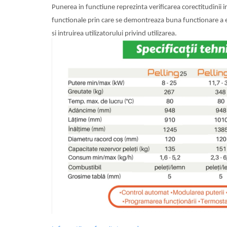
Incalzire clasica in pardoseala
Punerea in functiune reprezinta verificarea corectitudinii i
Teava incalzire pardoseala
functionale prin care se demontreaza buna functionare a 
PLACA NUTURI/TACKER
si intruirea utilizatorului privind utilizarea.
Grupuri de pompare si amestec
Distribuitoare
Cutii distribuitor
Automatizare
Banda perimetrala
Accesorii
Aditiv Sapa
Pachete incalzire in pardoseala
Pompe de caldura
Termostate de Ambient
Panouri fotovoltaice
Invertoare
Panouri fotovoltaice
Produse Amenajare Baie