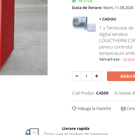
IN STOC
Data de livrare:
Marti, 11.08.2026
+ CADOU
1 x Termostat de
digital wireless
LOGICTHERM C3
pentru controlul
temperaturii ambi
161,67 Lei
Gratui
ADAUG
Cod Produs:
C4509
Ai nevoie d
Adauga la Favorite
Cere 
Livrare rapida
Pentru sute de produse din magazinul