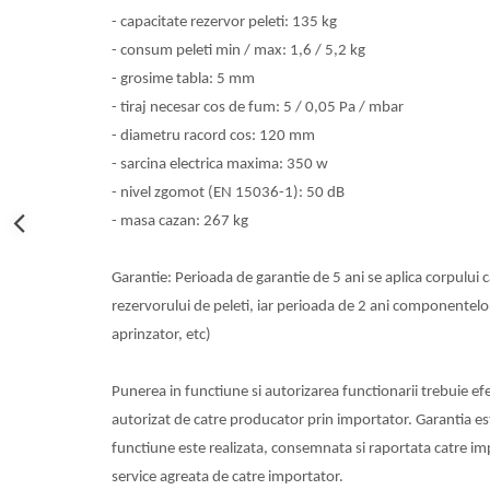
btu
- capacitate rezervor peleti: 135 kg
Aparate de Aer conditionat 12000
- consum peleti min / max: 1,6 / 5,2 kg
btu
- grosime tabla: 5 mm
Aparate de Aer conditionat 18000
- tiraj necesar cos de fum: 5 / 0,05 Pa / mbar
btu
- diametru racord cos: 120 mm
Aparate de Aer conditionat 24000
- sarcina electrica maxima: 350 w
btu
- nivel zgomot (EN 15036-1): 50 dB
Aparate de Aer conditionat 27000
- masa cazan: 267 kg
btu
Panouri solare
Garantie: Perioada de garantie de 5 ani se aplica corpului c
Panouri solare presurizate si
rezervorului de peleti, iar perioada de 2 ani componentelor
nepresurizate
aprinzator, etc)
Accesorii Panouri solare
Pompe de circulaţie pentru
Punerea in functiune si autorizarea functionarii trebuie ef
instalaţiile termice solare
autorizat de catre producator prin importator. Garantia es
Vase de expansiune
functiune este realizata, consemnata si raportata catre im
Incazire in Pardoseala
service agreata de catre importator.