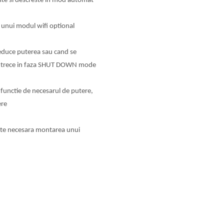
este si descreste in mod automat
a unui modul wifi optional
reduce puterea sau cand se
va trece in faza SHUT DOWN mode
n functie de necesarul de putere,
ere
este necesara montarea unui