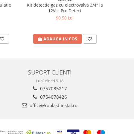
ulatie
Kit detectie gaz cu electrovalva 3/4″ la
12Vcc Pro Detect
90,50 Lei
ADAUGA IN COS
A
SUPORT CLIENTI
Luni-Vineri 9-18
0757085217
0754078426
office@roplast-instal.ro