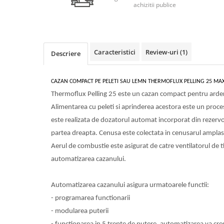
achizitii publice
Radiatoare/Calorifere din otel
PURMO
Calorifer din otel GOBE
Radiator otel AIRFEL
Caracteristici
Review-uri
(1)
Descriere
Radiatoare/Calorifere din otel
KERMI COMPACT
CAZAN COMPACT PE PELETI SAU LEMN THERMOFLUX PELLING 25 MAX
Radiatoare/Calorifere Brise
Heizkorper
Thermoflux Pelling 25 este un cazan compact pentru ardere
Radiatoare de baie Portprosop
Alimentarea cu peleti si aprinderea acestora este un proce
este realizata de dozatorul automat incorporat din rezervor
Radiatoare de Baie din otel - Drept
- Profil Rotund
partea dreapta. Cenusa este colectata in cenusarul amplasa
RADIATOARE DE BAIE DIN OTEL
Aerul de combustie este asigurat de catre ventilatorul de 
PURMO
automatizarea cazanului.
Radiatoare din aluminiu
Radiatoare din aluminiu Vox Extra
Automatizarea cazanului asigura urmatoarele functii:
Radiatoare aluminiu OSCAR
- programarea functionarii
TONDO
- modularea puterii
Radiatoare CONDOR