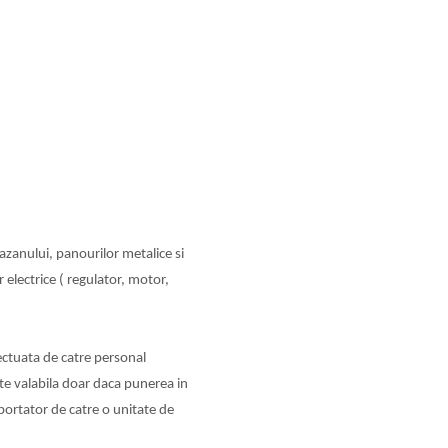
azanului, panourilor metalice si
 electrice ( regulator, motor,
ectuata de catre personal
te valabila doar daca punerea in
portator de catre o unitate de