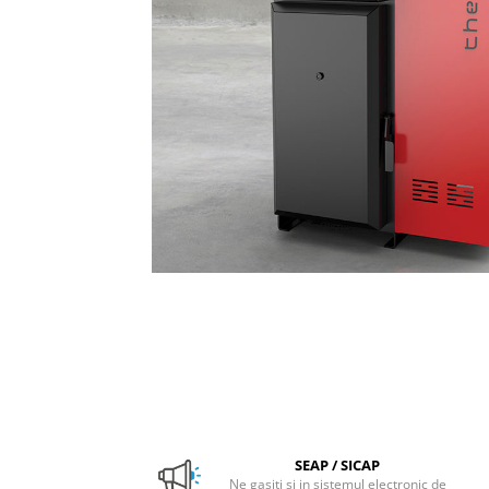
Pachet Centrale Termice
Instant pe gaz natural si GPL
Accesorii centrale pe GAZ si GPL
Cazane, Centrale si Termoseminee
cu functionare pe peleti
Centrale termice electrice
Convectoare pe gaz si convectoare
electrice
Seminee si Sobe
Seminee pe lemne
Butelie egalizare
Radiatoare/Calorifere
Radiatoare/Calorifere din otel
Radiatoare/Calorifere din otel
Korado
Radiatoare/Calorifere Copa
SEAP / SICAP
Ne gasiti si in sistemul electronic de
Konvecs