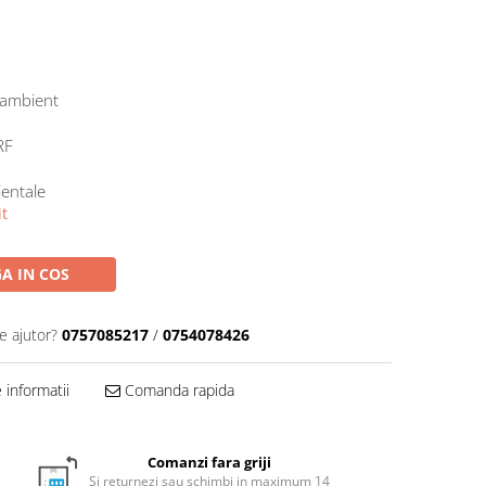
 ambient
RF
entale
t
A IN COS
e ajutor?
0757085217
/
0754078426
informatii
Comanda rapida
Comanzi fara griji
Si returnezi sau schimbi in maximum 14