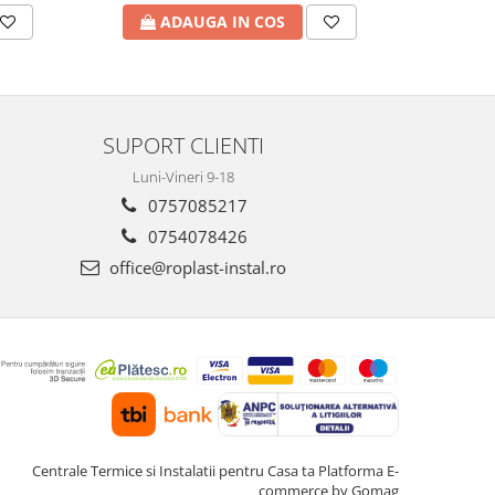
A
ADAUGA IN COS
SUPORT CLIENTI
Luni-Vineri 9-18
0757085217
0754078426
office@roplast-instal.ro
Centrale Termice si Instalatii pentru Casa ta
Platforma E-
commerce by Gomag