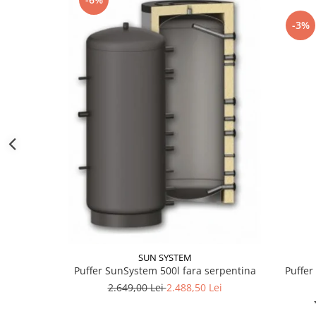
btu
-3%
Aparate de Aer conditionat 12000
btu
Aparate de Aer conditionat 18000
btu
Aparate de Aer conditionat 24000
btu
Aparate de Aer conditionat 27000
btu
Panouri solare
Panouri solare presurizate si
nepresurizate
Accesorii Panouri solare
Pompe de circulaţie pentru
SUN SYSTEM
instalaţiile termice solare
Puffer 
Puffer SunSystem 500l fara serpentina
Vase de expansiune
2.649,00 Lei
2.488,50 Lei
Incazire in Pardoseala