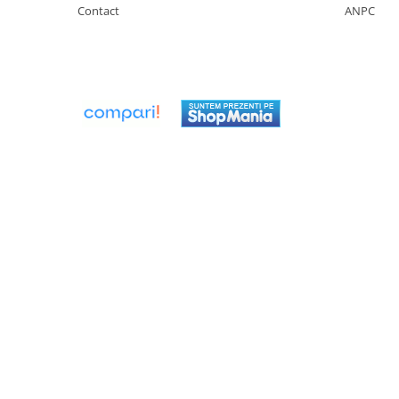
Contact
ANPC
Seturi de Dus
Baterii sanitare
Rigole baie: Rigola de scurgere
pentru dus
Vase wc, capace si rezervoare
Racorduri flexibile de apa
Racorduri flexibile apa
Racord flexibil monocomanda din
inox
Racord flexibil din inox
Racord flexibil monocomanda cu
invelis din cauciuc
Racord flexibil cu invelis din
cauciuc
Accesorii baie
Perdele Dus
Clapete de actionare