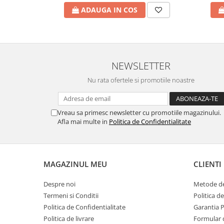
Incalzire clasica in pardoseala
ADAUGA IN COS
Teava incalzire pardoseala
PLACA NUTURI/TACKER
Grupuri de pompare si amestec
Distribuitoare
NEWSLETTER
Cutii distribuitor
Nu rata ofertele si promotiile noastre
Automatizare
Banda perimetrala
Accesorii
Vreau sa primesc newsletter cu promotiile magazinului.
Afla mai multe in
Politica de Confidentialitate
Aditiv Sapa
Pachete incalzire in pardoseala
Pompe de caldura
MAGAZINUL MEU
CLIENTI
Termostate de Ambient
Panouri fotovoltaice
Despre noi
Metode de
Invertoare
Termeni si Conditii
Politica d
Panouri fotovoltaice
Politica de Confidentialitate
Garantia 
Politica de livrare
Formular 
Produse Amenajare Baie