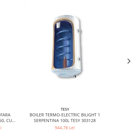
TESY
 FARA
BOILER 
BOILER TERMO-ELECTRIC BILIGHT 1
50, CU
SERP
SERPENTINA 100L TESY 303128
i
944,78 Lei