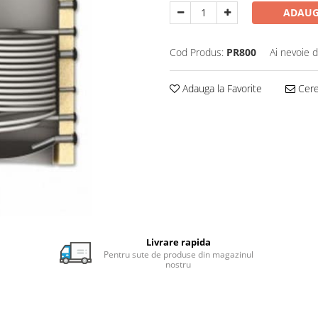
ADAUG
Cod Produs:
PR800
Ai nevoie d
Adauga la Favorite
Cere 
Livrare rapida
Pentru sute de produse din magazinul
nostru