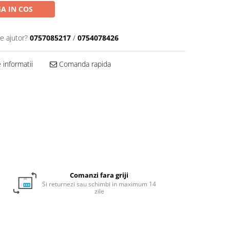
A IN COS
e ajutor?
0757085217
/
0754078426
informatii
Comanda rapida
Comanzi fara griji
Si returnezi sau schimbi in maximum 14
zile