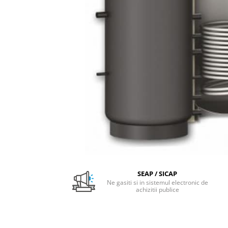
Pachet Centrale Termice
Instant pe gaz natural si GPL
Accesorii centrale pe GAZ si GPL
Cazane, Centrale si Termoseminee
cu functionare pe peleti
Centrale termice electrice
Convectoare pe gaz si convectoare
electrice
Seminee si Sobe
Seminee pe lemne
Butelie egalizare
Radiatoare/Calorifere
SEAP / SICAP
Radiatoare/Calorifere din otel
Ne gasiti si in sistemul electronic de
achizitii publice
Radiatoare/Calorifere din otel
Korado
Radiatoare/Calorifere Copa
Konvecs