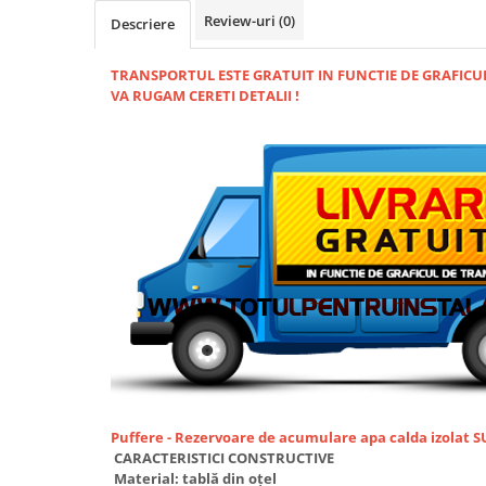
Review-uri
(0)
Descriere
Radiatoare/Calorifere din otel
PURMO
Calorifer din otel GOBE
TRANSPORTUL ESTE GRATUIT IN FUNCTIE DE GRAFIC
VA RUGAM CERETI DETALII !
Radiator otel AIRFEL
Radiatoare/Calorifere din otel
KERMI COMPACT
Radiatoare/Calorifere Brise
Heizkorper
Radiatoare de baie Portprosop
Radiatoare de Baie din otel - Drept
- Profil Rotund
RADIATOARE DE BAIE DIN OTEL
PURMO
Radiatoare din aluminiu
Radiatoare din aluminiu Vox Extra
Radiatoare aluminiu OSCAR
Puffere - Rezervoare de acumulare apa calda izolat
TONDO
CARACTERISTICI CONSTRUCTIVE
Radiatoare CONDOR
Material: tablă din oţel