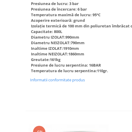
Presiunea de lucru: 3 bar
Accesorii radiatoare
Presiunea de încercare: 6 bar
Calorifere decorative
Temperatura maximă de lucru: 95ºC
Acoperire exterioară: grund
Boilere si Puffere
Izolaţie termică de 100 mm din poliuretan îmbrăcat 
Boilere
Capacitate: 800L
Diametru IZOLAT:990mm
Boilere electrice
Diametru NEIZOLAT:790mm
Boilere termoelectrice
Inaltime IZOLAT:1910mm
Inaltime NEIZOLAT:1860mm
Accesorii Boilere Tesy
Greutate:161kg
Puffere/Stocatoare de caldura
Presiune de lucru serpentina: 16BAR
Temperatura de lucru serpentina:110gr.
Puffer fara serpentina
Puffer 1 serpentina
Informatii conformitate produs
Puffer 2 serpentine
Puffer cu serpentina pentru A.C.M.
Puffer pentru pompe de caldura
Aer conditionat
Dezumidificatoare
Aparate de Aer conditionat 9000
-6%