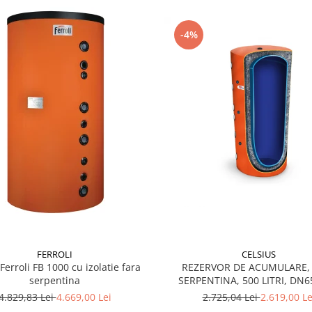
-4%
FERROLI
CELSIUS
Ferroli FB 1000 cu izolatie fara
REZERVOR DE ACUMULARE,
serpentina
SERPENTINA, 500 LITRI, DN6
IZOLATIE, CELSIUS
4.829,83 Lei
4.669,00 Lei
2.725,04 Lei
2.619,00 Le