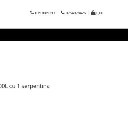
0757085217
0754078426
0,00
0L cu 1 serpentina