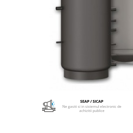
Pachet Centrale Termice
Instant pe gaz natural si GPL
Accesorii centrale pe GAZ si GPL
Cazane, Centrale si Termoseminee
cu functionare pe peleti
Centrale termice electrice
Convectoare pe gaz si convectoare
electrice
Seminee si Sobe
Seminee pe lemne
Butelie egalizare
Radiatoare/Calorifere
SEAP / SICAP
Radiatoare/Calorifere din otel
Ne gasiti si in sistemul electronic de
achizitii publice
Radiatoare/Calorifere din otel
Korado
Radiatoare/Calorifere Copa
Konvecs