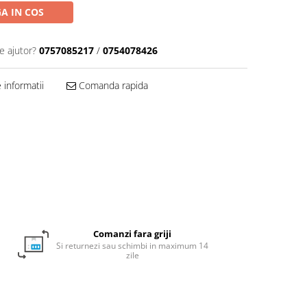
A IN COS
e ajutor?
0757085217
/
0754078426
informatii
Comanda rapida
Comanzi fara griji
Si returnezi sau schimbi in maximum 14
zile