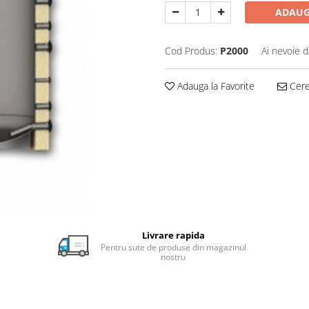
ADAUG
Cod Produs:
P2000
Ai nevoie d
Adauga la Favorite
Cere 
Livrare rapida
Pentru sute de produse din magazinul
nostru