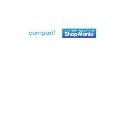
Seturi de Dus
Baterii sanitare
Rigole baie: Rigola de scurgere
pentru dus
Vase wc, capace si rezervoare
Racorduri flexibile de apa
Racorduri flexibile apa
Racord flexibil monocomanda din
inox
Racord flexibil din inox
Racord flexibil monocomanda cu
invelis din cauciuc
Racord flexibil cu invelis din
cauciuc
Accesorii baie
Perdele Dus
Clapete de actionare