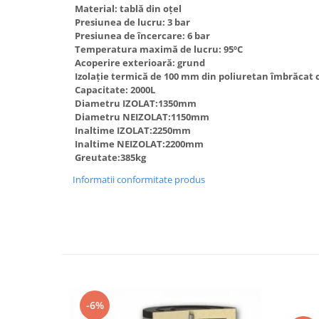
Material: tablă din oţel
Accesorii radiatoare
Presiunea de lucru: 3 bar
Calorifere decorative
Presiunea de încercare: 6 bar
Temperatura maximă de lucru: 95ºC
Boilere si Puffere
Acoperire exterioară: grund
Boilere
Izolaţie termică de 100 mm din poliuretan îmbrăcat 
Capacitate: 2000L
Boilere electrice
Diametru IZOLAT:1350mm
Boilere termoelectrice
Diametru NEIZOLAT:1150mm
Inaltime IZOLAT:2250mm
Accesorii Boilere Tesy
Inaltime NEIZOLAT:2200mm
Puffere/Stocatoare de caldura
Greutate:385kg
Puffer fara serpentina
Informatii conformitate produs
Puffer 1 serpentina
Puffer 2 serpentine
Puffer cu serpentina pentru A.C.M.
Puffer pentru pompe de caldura
Aer conditionat
Dezumidificatoare
-6%
Aparate de Aer conditionat 9000