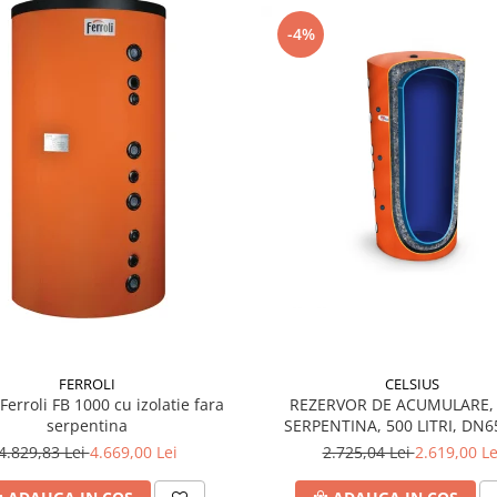
-4%
FERROLI
CELSIUS
Ferroli FB 1000 cu izolatie fara
REZERVOR DE ACUMULARE,
serpentina
SERPENTINA, 500 LITRI, DN6
IZOLATIE, CELSIUS
4.829,83 Lei
4.669,00 Lei
2.725,04 Lei
2.619,00 Le