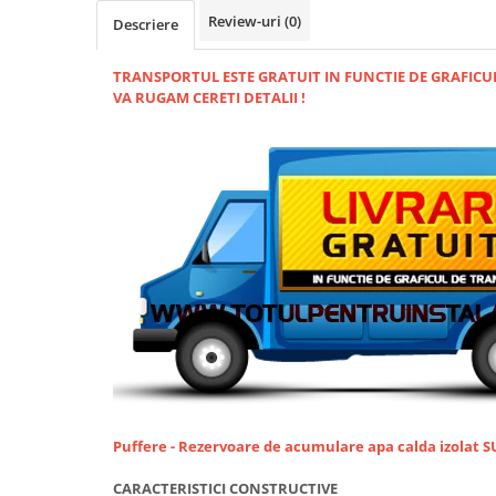
Review-uri
(0)
Descriere
Radiatoare/Calorifere din otel
PURMO
Calorifer din otel GOBE
TRANSPORTUL ESTE GRATUIT IN FUNCTIE DE GRAFIC
VA RUGAM CERETI DETALII !
Radiator otel AIRFEL
Radiatoare/Calorifere din otel
KERMI COMPACT
Radiatoare/Calorifere Brise
Heizkorper
Radiatoare de baie Portprosop
Radiatoare de Baie din otel - Drept
- Profil Rotund
RADIATOARE DE BAIE DIN OTEL
PURMO
Radiatoare din aluminiu
Radiatoare din aluminiu Vox Extra
Radiatoare aluminiu OSCAR
Puffere - Rezervoare de acumulare apa calda izolat
TONDO
Radiatoare CONDOR
CARACTERISTICI CONSTRUCTIVE