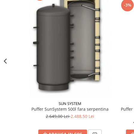
btu
-3%
Aparate de Aer conditionat 12000
btu
Aparate de Aer conditionat 18000
btu
Aparate de Aer conditionat 24000
btu
Aparate de Aer conditionat 27000
btu
Panouri solare
Panouri solare presurizate si
nepresurizate
Accesorii Panouri solare
SUN SYSTEM
Pompe de circulaţie pentru
Puffer 
Puffer SunSystem 500l fara serpentina
instalaţiile termice solare
2.649,00 Lei
2.488,50 Lei
Vase de expansiune
Incazire in Pardoseala