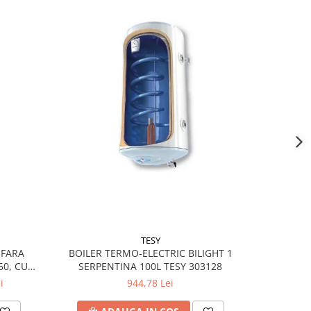
TESY
 FARA
BOILER 
BOILER TERMO-ELECTRIC BILIGHT 1
50, CU
SERP
SERPENTINA 100L TESY 303128
i
944,78 Lei