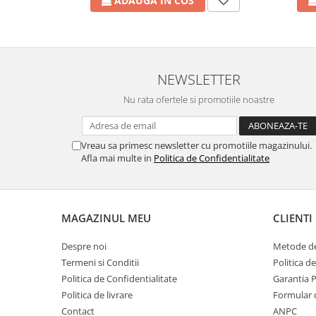
ADAUGA IN COS
Incalzire clasica in pardoseala
Teava incalzire pardoseala
PLACA NUTURI/TACKER
Grupuri de pompare si amestec
NEWSLETTER
Distribuitoare
Nu rata ofertele si promotiile noastre
Cutii distribuitor
Automatizare
Banda perimetrala
Vreau sa primesc newsletter cu promotiile magazinului.
Accesorii
Afla mai multe in
Politica de Confidentialitate
Aditiv Sapa
Pachete incalzire in pardoseala
Pompe de caldura
MAGAZINUL MEU
CLIENTI
Termostate de Ambient
Despre noi
Metode de
Panouri fotovoltaice
Termeni si Conditii
Politica d
Invertoare
Politica de Confidentialitate
Garantia 
Panouri fotovoltaice
Politica de livrare
Formular 
Contact
ANPC
Produse Amenajare Baie