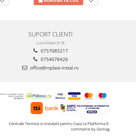
A
ADAUGA IN COS
SUPORT CLIENTI
Luni-Vineri 9-18
0757085217
0754078426
office@roplast-instal.ro
Centrale Termice si Instalatii pentru Casa ta
Platforma E-
commerce by Gomag