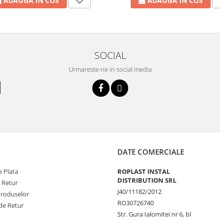
ADAUGA IN COS
ADAUGA IN COS
SOCIAL
Urmareste-ne in social media
DATE COMERCIALE
 Plata
ROPLAST INSTAL
DISTRIBUTION SRL
e Retur
J40/11182/2012
Produselor
RO30726740
de Retur
Str. Gura Ialomitei nr 6, bl