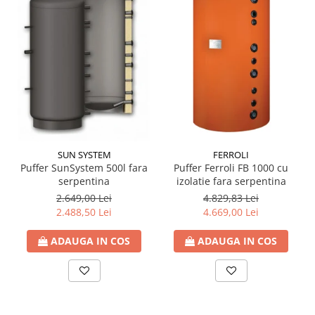
Incalzire clasica in pardoseala
Teava incalzire pardoseala
PLACA NUTURI/TACKER
Grupuri de pompare si amestec
Distribuitoare
Cutii distribuitor
Automatizare
Banda perimetrala
Accesorii
SUN SYSTEM
FERROLI
Puffer SunSystem 500l fara
Puffer Ferroli FB 1000 cu
Aditiv Sapa
serpentina
izolatie fara serpentina
Pachete incalzire in pardoseala
2.649,00 Lei
4.829,83 Lei
2.488,50 Lei
4.669,00 Lei
Pompe de caldura
Termostate de Ambient
ADAUGA IN COS
ADAUGA IN COS
Panouri fotovoltaice
Invertoare
Panouri fotovoltaice
Produse Amenajare Baie