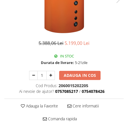
Pachet Centrale Termice
Instant pe gaz natural si GPL
Accesorii centrale pe GAZ si GPL
Cazane, Centrale si Termoseminee
cu functionare pe peleti
5.388,06 Lei
5.199,00 Lei
Centrale termice electrice
Convectoare pe gaz si convectoare
IN STOC
electrice
Durata de livrare:
5-21zile
Seminee si Sobe
ADAUGA IN COS
Seminee pe lemne
Butelie egalizare
Cod Produs:
2060015202205
Ai nevoie de ajutor?
0757085217
/
0754078426
Radiatoare/Calorifere
Radiatoare/Calorifere din otel
Adauga la Favorite
Cere informatii
Radiatoare/Calorifere din otel
Korado
Comanda rapida
Radiatoare/Calorifere Copa
Konvecs