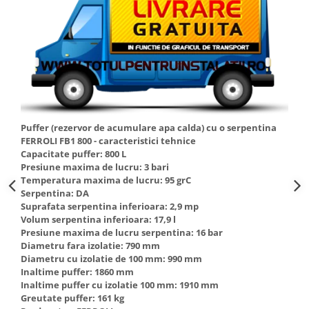
Accesorii radiatoare
Calorifere decorative
Boilere si Puffere
Boilere
Boilere electrice
Boilere termoelectrice
Puffer (rezervor de acumulare apa calda) cu o serpentina
Accesorii Boilere Tesy
FERROLI FB1 800 - caracteristici tehnice
Puffere/Stocatoare de caldura
Capacitate puffer: 800 L
Presiune maxima de lucru: 3 bari
Puffer fara serpentina
Temperatura maxima de lucru: 95 grC
Puffer 1 serpentina
Serpentina: DA
Puffer 2 serpentine
Suprafata serpentina inferioara: 2,9 mp
Volum serpentina inferioara: 17,9 l
Puffer cu serpentina pentru A.C.M.
Presiune maxima de lucru serpentina: 16 bar
Puffer pentru pompe de caldura
Diametru fara izolatie: 790 mm
Diametru cu izolatie de 100 mm: 990 mm
Aer conditionat
Inaltime puffer: 1860 mm
Dezumidificatoare
Inaltime puffer cu izolatie 100 mm: 1910 mm
Greutate puffer: 161 kg
Aparate de Aer conditionat 9000