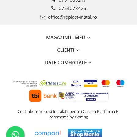
Ventilator de tubulatura
0754078426
office@roplast-instal.ro
Amenajare bucatarie
Promotii pachete chiuveta +
baterie
MAGAZINUL MEU
CHIUVETE BUCATARIE
CLIENTI
Chiuvete bucatarie din compozit
Chiuveta bucatarie inox
DATE COMERCIALE
Chiuveta bucatarie granit
Baterie bucatarie
Tuburi Flexibile Hota
Accesorii bucatarie
Accesorii chiuvete bucatarie
Centrale Termice si Instalatii pentru Casa ta
Platforma E-
Instalatii apa/gaz/canalizare
commerce by Gomag
FILTRARE PENTRU APA SI PIESE DE
SCHIMB
Filtre de apa