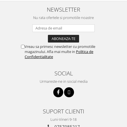
Seturi de Dus
NEWSLETTER
Baterii sanitare
Nu rata ofertele si promotiile noastre
Rigole baie: Rigola de scurgere
pentru dus
Vase wc, capace si rezervoare
Vreau sa primesc newsletter cu promotiile
Racorduri flexibile de apa
magazinului. Afla mai multe in
Politica de
Racorduri flexibile apa
Confidentialitate
Racord flexibil monocomanda din
inox
SOCIAL
Racord flexibil din inox
Urmareste-ne in social media
Racord flexibil monocomanda cu
invelis din cauciuc
Racord flexibil cu invelis din
cauciuc
Accesorii baie
SUPORT CLIENTI
Perdele Dus
Luni-Vineri 9-18
Clapete de actionare
0757085217