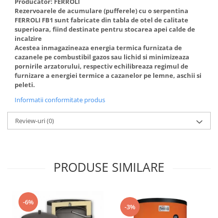
Producator: FERROLI
btu
Rezervoarele de acumulare (pufferele) cu o serpentina
Aparate de Aer conditionat 12000
FERROLI FB1 sunt fabricate din tabla de otel de calitate
superioara, fiind destinate pentru stocarea apei calde de
btu
incalzire
Aparate de Aer conditionat 18000
Acestea inmagazineaza energia termica furnizata de
btu
cazanele pe combustibil gazos sau lichid si minimizeaza
pornirile arzatorului, respectiv echilibreaza regimul de
Aparate de Aer conditionat 24000
furnizare a energiei termice a cazanelor pe lemne, aschii si
btu
peleti.
Aparate de Aer conditionat 27000
Informatii conformitate produs
btu
Panouri solare
Review-uri
(0)
Panouri solare presurizate si
nepresurizate
Accesorii Panouri solare
PRODUSE SIMILARE
Pompe de circulaţie pentru
instalaţiile termice solare
Vase de expansiune
-6%
-3%
Incazire in Pardoseala