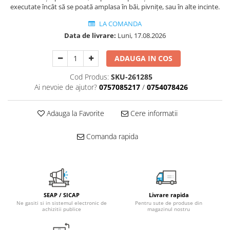
executate încât să se poată amplasa în băi, pivniţe, sau în alte incinte.
Fitinguri PPR
LA COMANDA
PEXAL
Data de livrare:
Luni, 17.08.2026
Distribuitor pexal FI-FE cu robinet
sferic
ADAUGA IN COS
Sisteme de canalizare si ape
pluviale
Cod Produs:
SKU-261285
Ai nevoie de ajutor?
0757085217
/
0754078426
Sistem canalizare exterioara
Sistem canalizare interioara
Adauga la Favorite
Cere informatii
DEDURIZARE
Statii de dedurizare
Comanda rapida
Accesorii statii dedurizare
Fitinguri din alama
SEAP / SICAP
Livrare rapida
Ne gasiti si in sistemul electronic de
Pentru sute de produse din
achizitii publice
magazinul nostru