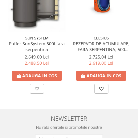
SUN SYSTEM
CELSIUS
Puffer SunSystem 500l fara
REZERVOR DE ACUMULARE,
serpentina
FARA SERPENTINA, 500
LITRI, DN650, CU IZOLATIE,
2.649,00 Lei
2.725,04 Lei
CELSIUS
2.488,50 Lei
2.619,00 Lei
ADAUGA IN COS
ADAUGA IN COS
NEWSLETTER
Nu rata ofertele si promotiile noastre