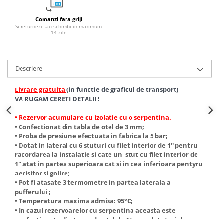
Comanzi fara griji
Si returnezi sau schimbi in maximum
14 zile
Descriere
Livrare gratuita
(in functie de graficul de transport)
VA RUGAM CERETI DETALII !
• Rezervor acumulare cu izolatie cu o serpentina.
• Confectionat din tabla de otel de 3 mm
;
•
Proba de presiune efectuata in fabrica la 5 bar;
•
Dotat in lateral cu 6 stuturi cu filet interior de 1'' pentru
racordarea la instalatie si cate un stut cu filet interior de
1" atat in partea superioara cat si in cea inferioara pentyru
aerisitor si golire;
•
Pot fi atasate 3 termometre in partea laterala a
pufferului ;
• Temperatura maxima admisa: 95°C;
• In cazul rezervoarelor cu serpentina aceasta este