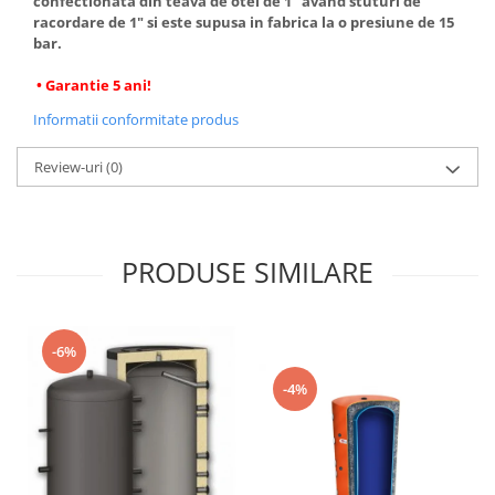
confectionata din teava de otel de 1" avand stuturi de
racordare de 1" si este supusa in fabrica la o presiune de 15
bar.
• Garantie 5 ani!
Informatii conformitate produs
Review-uri
(0)
PRODUSE SIMILARE
-6%
-4%