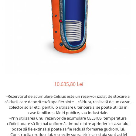
Instant pe gaz natural si GPL
- Profil Rotund
Accesorii baie
Pompe submersibile
Console raft
Accesorii centrale pe GAZ si GPL
RADIATOARE DE BAIE DIN OTEL
Pompe pentru testare instalatii
Perdele Dus
PURMO
Cazane, Centrale si Termoseminee
APOMETRE/ CAMIN APOMETRE
Clapete de actionare
cu functionare pe peleti
Radiatoare din aluminiu
ROBINETI
Ventilator de tubulatura
Centrale termice electrice
Radiatoare din aluminiu Vox Extra
CUPRU
Radiatoare aluminiu OSCAR
Convectoare pe gaz si convectoare
Teava Cupru
TONDO
electrice
Cot Cupru
Radiatoare CONDOR
Seminee si Sobe
Curba Cupru
Accesorii radiatoare
Seminee pe lemne
Teu Cupru
Calorifere decorative
Butelie egalizare
Teu redus Cupru
10.635,80 Lei
Mufa Cupru
Capac Cupru
-Rezervorul de acumulare Celsius este un rezervor izolat de stocare a
Ocolire Cupru
căldurii, care depozitează apa fierbinte – căldura, realizată de un cazan,
colector solar etc., pentru o utilizare ulterioară si se poate utiliza în
Reductie Cupru
case familiare, clădiri publice, sau industriale.
Semiolandez Cupru
-Prin utilizarea unui rezervor de acumulare CELSIUS, temperatura
clădirii poate să fie mai uniformă, timpul dintre aprinderile cazanului
PPR
poate să fie extinsă și poate să fie redusă formarea gudronului.
-Construcţia produsului, respectiv suprafeţele acestuia sunt astfel
Teava PPR