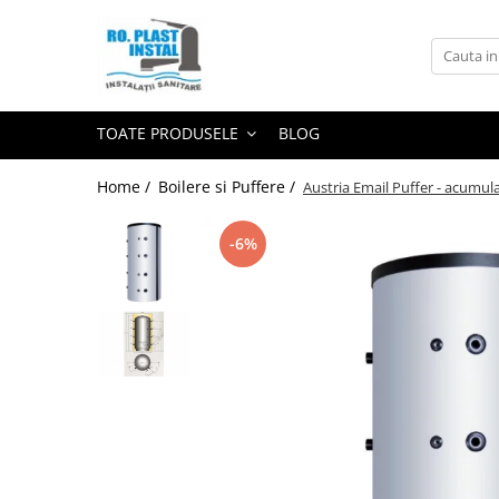
Toate Produsele
Centrale Termice si Cazane
TOATE PRODUSELE
BLOG
Centrale Termice si Cazane pe
Lemne si Carbune
Home /
Boilere si Puffere /
Austria Email Puffer - acumula
Centrale/Cazane termice pe lemne
si carbune FARA GAZEIFICARE
-6%
Centrale/Cazane termice pe lemne
si carbune CU GAZEIFICARE
Pachete Centrale/Cazane termice
pe lemne si carbune FARA
GAZEIFICARE
Pachete Centrale/Cazane termice
pe lemne si carbune CU
GAZEIFICARE
Accesorii cazane
Centrale Termice pe Gaz
Centrale Termice pe gaz in
condensare si clasice