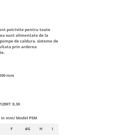
nt potrivite pentru toate
tea sunt alimentate de la
, pompe de caldura, sisteme de
zultata prin arderea
ie.
osimea de 100 mm
12897: 8,30
 in mm/ Model PSM
Masa
F
ǿG
H
I
K
L
M