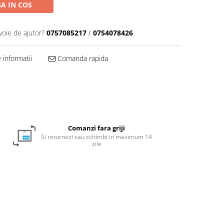
A IN COS
voie de ajutor?
0757085217
/
0754078426
informatii
Comanda rapida
Comanzi fara griji
Si returnezi sau schimbi in maximum 14
zile