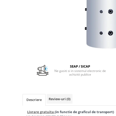
Pachet Centrale Termice
Instant pe gaz natural si GPL
Accesorii centrale pe GAZ si GPL
Cazane, Centrale si Termoseminee
cu functionare pe peleti
Centrale termice electrice
Convectoare pe gaz si convectoare
electrice
Seminee si Sobe
SEAP / SICAP
Seminee pe lemne
Ne gasiti si in sistemul electronic de
achizitii publice
Butelie egalizare
Radiatoare/Calorifere
Radiatoare/Calorifere din otel
Radiatoare/Calorifere din otel
Review-uri
(0)
Descriere
Korado
Radiatoare/Calorifere Copa
Livrare gratuita
(in functie de graficul de transport)
Konvecs