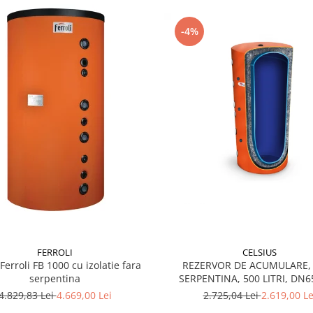
-4%
FERROLI
CELSIUS
Ferroli FB 1000 cu izolatie fara
REZERVOR DE ACUMULARE,
serpentina
SERPENTINA, 500 LITRI, DN6
IZOLATIE, CELSIUS
4.829,83 Lei
4.669,00 Lei
2.725,04 Lei
2.619,00 Le