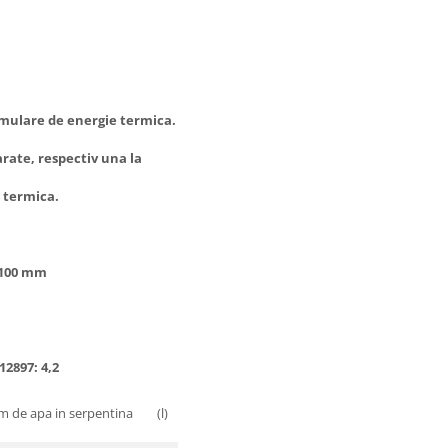
cumulare de energie termica.
 separate, respectiv una la
a termica.
grosimea de 100 mm
IN
bar
12897: 4,2
m de apa in serpentina (l)