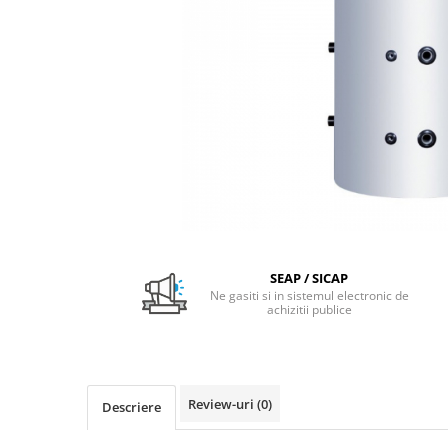
Pachet Centrale Termice
Instant pe gaz natural si GPL
Accesorii centrale pe GAZ si GPL
Cazane, Centrale si Termoseminee
cu functionare pe peleti
Centrale termice electrice
Convectoare pe gaz si convectoare
electrice
Seminee si Sobe
Seminee pe lemne
SEAP / SICAP
Butelie egalizare
Ne gasiti si in sistemul electronic de
achizitii publice
Radiatoare/Calorifere
Radiatoare/Calorifere din otel
Radiatoare/Calorifere din otel
Korado
Review-uri
(0)
Descriere
Radiatoare/Calorifere Copa
Konvecs