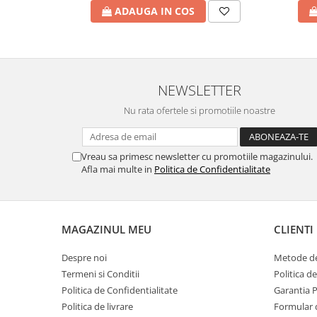
Incalzire clasica in pardoseala
ADAUGA IN COS
Teava incalzire pardoseala
PLACA NUTURI/TACKER
Grupuri de pompare si amestec
Distribuitoare
NEWSLETTER
Cutii distribuitor
Nu rata ofertele si promotiile noastre
Automatizare
Banda perimetrala
Accesorii
Vreau sa primesc newsletter cu promotiile magazinului.
Afla mai multe in
Politica de Confidentialitate
Aditiv Sapa
Pachete incalzire in pardoseala
Pompe de caldura
MAGAZINUL MEU
CLIENTI
Termostate de Ambient
Panouri fotovoltaice
Despre noi
Metode de
Invertoare
Termeni si Conditii
Politica d
Politica de Confidentialitate
Garantia 
Panouri fotovoltaice
Politica de livrare
Formular 
Produse Amenajare Baie