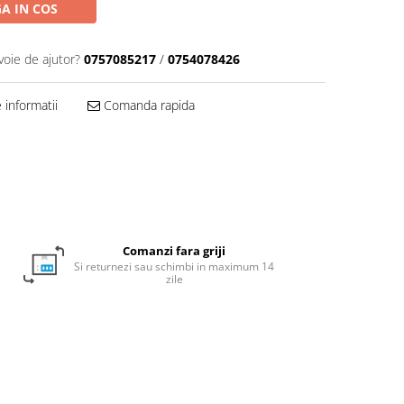
A IN COS
voie de ajutor?
0757085217
/
0754078426
informatii
Comanda rapida
Comanzi fara griji
Si returnezi sau schimbi in maximum 14
zile