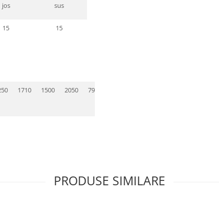
jos
sus
15
15
250
1710
1500
2050
790
390
720
310
1160
540
PRODUSE SIMILARE