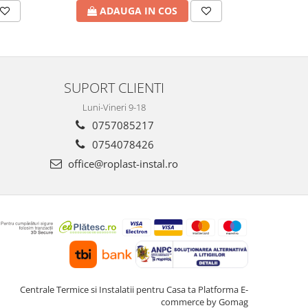
A
ADAUGA IN COS
SUPORT CLIENTI
Luni-Vineri 9-18
0757085217
0754078426
office@roplast-instal.ro
Centrale Termice si Instalatii pentru Casa ta
Platforma E-
commerce by Gomag