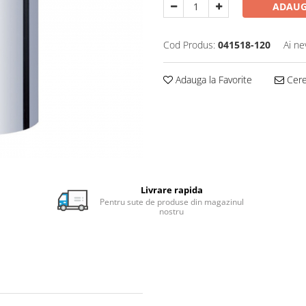
ADAUG
Cod Produs:
041518-120
Ai ne
Adauga la Favorite
Cere 
Livrare rapida
Pentru sute de produse din magazinul
nostru