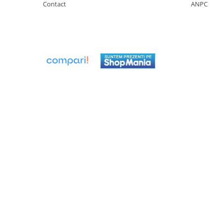
Contact
ANPC
Seturi de Dus
Baterii sanitare
Rigole baie: Rigola de scurgere
pentru dus
Vase wc, capace si rezervoare
Racorduri flexibile de apa
Racorduri flexibile apa
Racord flexibil monocomanda din
inox
Racord flexibil din inox
Racord flexibil monocomanda cu
invelis din cauciuc
Racord flexibil cu invelis din
cauciuc
Accesorii baie
Perdele Dus
Clapete de actionare