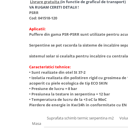
Livrare gratuita
(in functie de graficul de transport)
Radiatoare/Calorifere din otel
VA RUGAM CERETI DETALII !
PURMO
PSRR
Cod: 041518-120
Calorifer din otel GOBE
Radiator otel AIRFEL
Aplicatii:
Puffere din gama PSR-PSRR sunt utilizate pentru a
Radiatoare/Calorifere din otel
KERMI COMPACT
Serpentine se pot racorda la sisteme de incalzire
Radiatoare/Calorifere Brise
Heizkorper
sistemul solar si cealalta pentru incalzire cu central
Radiatoare de baie Portprosop
Caracteristici tehnice:
Radiatoare de Baie din otel - Drept
• Sunt realizate din otel St 37-2
- Profil Rotund
• Izolatia realizata din polistiren rigid cu 
RADIATOARE DE BAIE DIN OTEL
acoperit cu piele ecologica de tip ECO SK
• Presiune de lucru = 8 bar
PURMO
• Presiunea la testare in serpentina = 12 
Radiatoare din aluminiu
• Temperatura de lucru de la +3 oC la 90oC
Pierdere de energie in Kw/24h in conformitate cu EN 
Radiatoare din aluminiu Vox Extra
Radiatoare aluminiu OSCAR
Suprafata schimb termic serpentina m2
Volu
TONDO
Masa
Radiatoare CONDOR