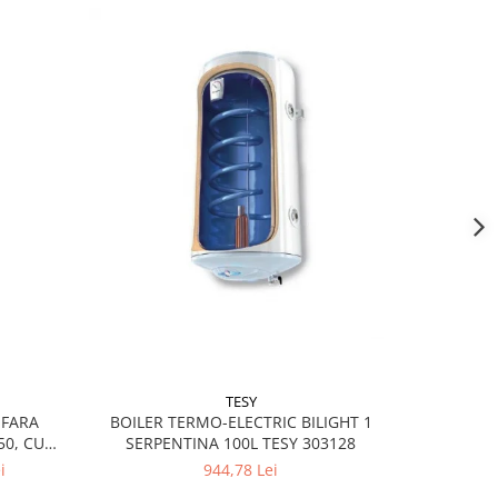
TESY
 FARA
BOILER 
BOILER TERMO-ELECTRIC BILIGHT 1
50, CU
SERP
SERPENTINA 100L TESY 303128
i
944,78 Lei