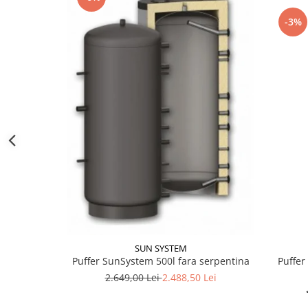
btu
-3%
Aparate de Aer conditionat 12000
btu
Aparate de Aer conditionat 18000
btu
Aparate de Aer conditionat 24000
btu
Aparate de Aer conditionat 27000
btu
Panouri solare
Panouri solare presurizate si
nepresurizate
Accesorii Panouri solare
Pompe de circulaţie pentru
SUN SYSTEM
instalaţiile termice solare
Puffer 
Puffer SunSystem 500l fara serpentina
2.649,00 Lei
2.488,50 Lei
Vase de expansiune
Incazire in Pardoseala