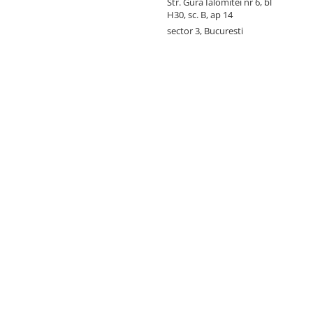
Str. Gura Ialomitei nr 6, bl
H30, sc. B, ap 14
sector 3, Bucuresti