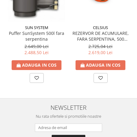
Seturi de Dus
Baterii sanitare
Rigole baie: Rigola de scurgere
SUN SYSTEM
CELSIUS
pentru dus
Puffer SunSystem 500l fara
REZERVOR DE ACUMULARE,
serpentina
FARA SERPENTINA, 500
Vase wc, capace si rezervoare
LITRI, DN650, CU IZOLATIE,
2.649,00 Lei
2.725,04 Lei
CELSIUS
Racorduri flexibile de apa
2.488,50 Lei
2.619,00 Lei
Racorduri flexibile apa
ADAUGA IN COS
ADAUGA IN COS
Racord flexibil monocomanda din
inox
Racord flexibil din inox
Racord flexibil monocomanda cu
invelis din cauciuc
Racord flexibil cu invelis din
NEWSLETTER
cauciuc
Nu rata ofertele si promotiile noastre
Accesorii baie
Perdele Dus
Clapete de actionare