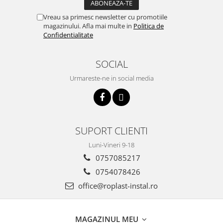
Ventilator de tubulatura
Vreau sa primesc newsletter cu promotiile
magazinului. Afla mai multe in
Politica de
Amenajare bucatarie
Confidentialitate
Promotii pachete chiuveta +
baterie
SOCIAL
CHIUVETE BUCATARIE
Urmareste-ne in social media
Chiuvete bucatarie din compozit
Chiuveta bucatarie inox
Chiuveta bucatarie granit
Baterie bucatarie
SUPORT CLIENTI
Tuburi Flexibile Hota
Luni-Vineri 9-18
Accesorii bucatarie
0757085217
Accesorii chiuvete bucatarie
0754078426
Instalatii apa/gaz/canalizare
office@roplast-instal.ro
FILTRARE PENTRU APA SI PIESE DE
SCHIMB
MAGAZINUL MEU
Filtre de apa