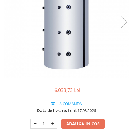
Pachet Centrale Termice
Instant pe gaz natural si GPL
Accesorii centrale pe GAZ si GPL
Cazane, Centrale si Termoseminee
cu functionare pe peleti
Centrale termice electrice
Convectoare pe gaz si convectoare
electrice
Seminee si Sobe
Seminee pe lemne
Butelie egalizare
6.033,73 Lei
Radiatoare/Calorifere
Radiatoare/Calorifere din otel
LA COMANDA
Data de livrare:
Luni, 17.08.2026
Radiatoare/Calorifere din otel
Korado
ADAUGA IN COS
Radiatoare/Calorifere Copa
Konvecs