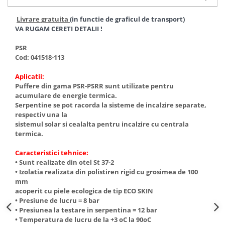
Accesorii radiatoare
Livrare gratuita
(in functie de graficul de transport)
Calorifere decorative
VA RUGAM CERETI DETALII !
Boilere si Puffere
PSR
Boilere
Cod: 041518-113
Boilere electrice
Aplicatii:
Boilere termoelectrice
Puffere din gama PSR-PSRR sunt utilizate pentru
Accesorii Boilere Tesy
acumulare de energie termica.
Serpentine se pot racorda la sisteme de incalzire separate,
Puffere/Stocatoare de caldura
respectiv una la
Puffer fara serpentina
sistemul solar si cealalta pentru incalzire cu centrala
termica.
Puffer 1 serpentina
Puffer 2 serpentine
Caracteristici tehnice:
• Sunt realizate din otel St 37-2
Puffer cu serpentina pentru A.C.M.
• Izolatia realizata din polistiren rigid cu grosimea de 100
Puffer pentru pompe de caldura
mm
acoperit cu piele ecologica de tip ECO SKIN
Aer conditionat
• Presiune de lucru = 8 bar
Dezumidificatoare
• Presiunea la testare in serpentina = 12 bar
• Temperatura de lucru de la +3 oC la 90oC
Aparate de Aer conditionat 9000