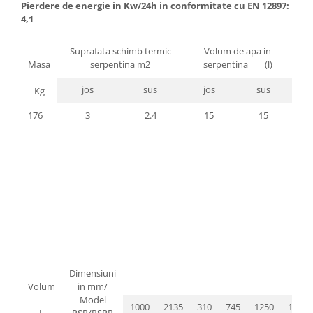
Pierdere de energie in Kw/24h in conformitate cu EN 12897:
btu
4,1
Aparate de Aer conditionat 12000
btu
Suprafata schimb termic
Volum de apa in
Aparate de Aer conditionat 18000
Masa
serpentina m2
serpentina (l)
btu
jos
sus
jos
sus
Kg
Aparate de Aer conditionat 24000
btu
176
3
2.4
15
15
Aparate de Aer conditionat 27000
btu
Panouri solare
Panouri solare presurizate si
nepresurizate
Accesorii Panouri solare
Pompe de circulaţie pentru
instalaţiile termice solare
Dimensiuni
Vase de expansiune
Volum
in mm/
Model
Incazire in Pardoseala
1000
2135
310
745
1250
1710
L
PSR/PSRR