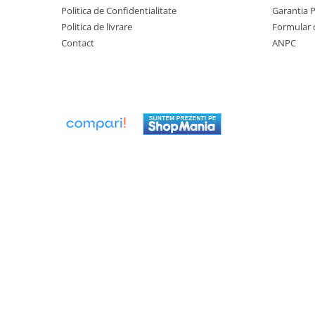
Politica de Confidentialitate
Garantia 
Radiatoare/Calorifere din otel
Politica de livrare
Formular 
PURMO
Contact
ANPC
Calorifer din otel GOBE
Radiator otel AIRFEL
Radiatoare/Calorifere din otel
KERMI COMPACT
Radiatoare/Calorifere Brise
Heizkorper
Radiatoare de baie Portprosop
Radiatoare de Baie din otel - Drept
- Profil Rotund
RADIATOARE DE BAIE DIN OTEL
PURMO
Radiatoare din aluminiu
Radiatoare din aluminiu Vox Extra
Radiatoare aluminiu OSCAR
TONDO
Radiatoare CONDOR