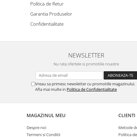
Politica de Retur
Pachet Centrale Termice
Garantia Produselor
Instant pe gaz natural si GPL
Accesorii centrale pe GAZ si GPL
Confidentialitate
Cazane, Centrale si Termoseminee
cu functionare pe peleti
Centrale termice electrice
NEWSLETTER
Convectoare pe gaz si convectoare
electrice
Nu rata ofertele si promotiile noastre
Seminee si Sobe
Seminee pe lemne
Vreau sa primesc newsletter cu promotiile magazinului.
Butelie egalizare
Afla mai multe in
Politica de Confidentialitate
Radiatoare/Calorifere
Radiatoare/Calorifere din otel
MAGAZINUL MEU
CLIENTI
Radiatoare/Calorifere din otel
Korado
Despre noi
Metode de
Radiatoare/Calorifere Copa
Termeni si Conditii
Politica d
Konvecs