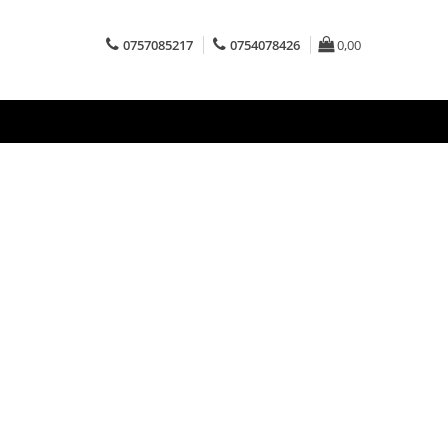
0757085217
0754078426
0,00