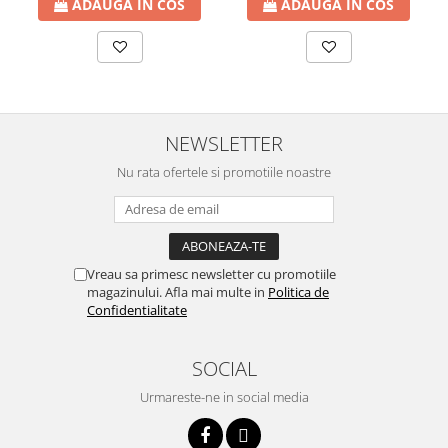
ADAUGA IN COS
ADAUGA IN COS
btu
Aparate de Aer conditionat 12000
btu
Aparate de Aer conditionat 18000
btu
NEWSLETTER
Aparate de Aer conditionat 24000
btu
Nu rata ofertele si promotiile noastre
Aparate de Aer conditionat 27000
btu
Panouri solare
Panouri solare presurizate si
Vreau sa primesc newsletter cu promotiile
nepresurizate
magazinului. Afla mai multe in
Politica de
Confidentialitate
Accesorii Panouri solare
Pompe de circulaţie pentru
SOCIAL
instalaţiile termice solare
Urmareste-ne in social media
Vase de expansiune
Incazire in Pardoseala