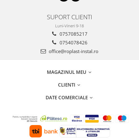
Incalzire clasica in pardoseala
Teava incalzire pardoseala
SUPORT CLIENTI
PLACA NUTURI/TACKER
Luni-Vineri 9-18
Grupuri de pompare si amestec
0757085217
Distribuitoare
0754078426
Cutii distribuitor
office@roplast-instal.ro
Automatizare
Banda perimetrala
Accesorii
MAGAZINUL MEU
Aditiv Sapa
CLIENTI
Pachete incalzire in pardoseala
Pompe de caldura
DATE COMERCIALE
Termostate de Ambient
Panouri fotovoltaice
Invertoare
Panouri fotovoltaice
Produse Amenajare Baie