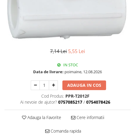
Pachet Centrale Termice
Instant pe gaz natural si GPL
Accesorii centrale pe GAZ si GPL
Cazane, Centrale si Termoseminee
cu functionare pe peleti
Centrale termice electrice
7,14 Lei
5,55 Lei
Convectoare pe gaz si convectoare
electrice
IN STOC
Seminee si Sobe
Data de livrare:
poimaine, 12.08.2026
Seminee pe lemne
ADAUGA IN COS
Butelie egalizare
Cod Produs:
PPR-T2012F
Radiatoare/Calorifere
Ai nevoie de ajutor?
0757085217
/
0754078426
Radiatoare/Calorifere din otel
Radiatoare/Calorifere din otel
Adauga la Favorite
Cere informatii
Korado
Radiatoare/Calorifere Copa
Comanda rapida
Konvecs