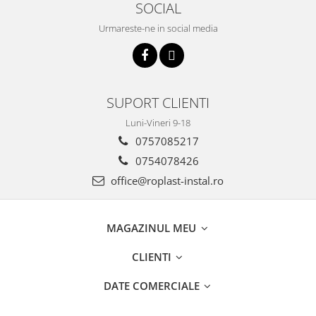
SOCIAL
Incalzire clasica in pardoseala
Teava incalzire pardoseala
Urmareste-ne in social media
PLACA NUTURI/TACKER
Grupuri de pompare si amestec
Distribuitoare
SUPORT CLIENTI
Cutii distribuitor
Automatizare
Luni-Vineri 9-18
Banda perimetrala
0757085217
Accesorii
0754078426
Aditiv Sapa
office@roplast-instal.ro
Pachete incalzire in pardoseala
Pompe de caldura
MAGAZINUL MEU
Termostate de Ambient
Panouri fotovoltaice
CLIENTI
Invertoare
DATE COMERCIALE
Panouri fotovoltaice
Produse Amenajare Baie