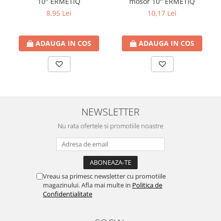
10'' ERMETIQ
mosor 10'' ERMETIQ
btu
8,95 Lei
10,17 Lei
Aparate de Aer conditionat 12000
btu
ADAUGA IN COS
ADAUGA IN COS
Aparate de Aer conditionat 18000
btu
Aparate de Aer conditionat 24000
btu
Aparate de Aer conditionat 27000
btu
NEWSLETTER
Panouri solare
Nu rata ofertele si promotiile noastre
Panouri solare presurizate si
nepresurizate
Accesorii Panouri solare
Pompe de circulaţie pentru
Vreau sa primesc newsletter cu promotiile
instalaţiile termice solare
magazinului. Afla mai multe in
Politica de
Confidentialitate
Vase de expansiune
Incazire in Pardoseala