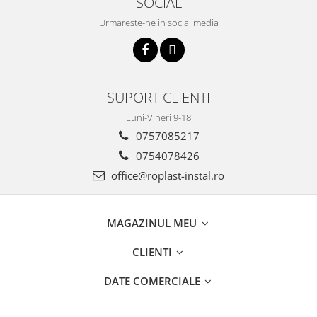
SOCIAL
Incalzire clasica in pardoseala
Urmareste-ne in social media
Teava incalzire pardoseala
PLACA NUTURI/TACKER
Grupuri de pompare si amestec
Distribuitoare
SUPORT CLIENTI
Cutii distribuitor
Luni-Vineri 9-18
Automatizare
0757085217
Banda perimetrala
0754078426
Accesorii
Aditiv Sapa
office@roplast-instal.ro
Pachete incalzire in pardoseala
Pompe de caldura
MAGAZINUL MEU
Termostate de Ambient
Panouri fotovoltaice
CLIENTI
Invertoare
DATE COMERCIALE
Panouri fotovoltaice
Produse Amenajare Baie