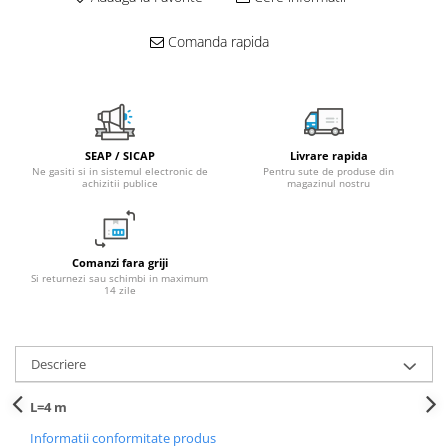
Fitinguri PPR
Comanda rapida
PEXAL
Distribuitor pexal FI-FE cu robinet
sferic
Sisteme de canalizare si ape
pluviale
SEAP / SICAP
Livrare rapida
Ne gasiti si in sistemul electronic de
Pentru sute de produse din
Sistem canalizare exterioara
achizitii publice
magazinul nostru
Sistem canalizare interioara
DEDURIZARE
Statii de dedurizare
Comanzi fara griji
Si returnezi sau schimbi in maximum
Accesorii statii dedurizare
14 zile
Fitinguri din alama
Descriere
L=4 m
Informatii conformitate produs