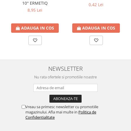
btu
10'' ERMETIQ
0,42 Lei
8,95 Lei
Aparate de Aer conditionat 12000
btu
Aparate de Aer conditionat 18000
ADAUGA IN COS
ADAUGA IN COS
btu
Aparate de Aer conditionat 24000
btu
Aparate de Aer conditionat 27000
btu
NEWSLETTER
Panouri solare
Nu rata ofertele si promotiile noastre
Panouri solare presurizate si
nepresurizate
Accesorii Panouri solare
Pompe de circulaţie pentru
Vreau sa primesc newsletter cu promotiile
instalaţiile termice solare
magazinului. Afla mai multe in
Politica de
Confidentialitate
Vase de expansiune
Incazire in Pardoseala