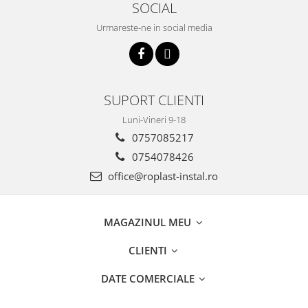
SOCIAL
Incalzire clasica in pardoseala
Teava incalzire pardoseala
Urmareste-ne in social media
PLACA NUTURI/TACKER
Grupuri de pompare si amestec
Distribuitoare
SUPORT CLIENTI
Cutii distribuitor
Automatizare
Luni-Vineri 9-18
Banda perimetrala
0757085217
Accesorii
0754078426
Aditiv Sapa
office@roplast-instal.ro
Pachete incalzire in pardoseala
Pompe de caldura
MAGAZINUL MEU
Termostate de Ambient
Panouri fotovoltaice
CLIENTI
Invertoare
DATE COMERCIALE
Panouri fotovoltaice
Produse Amenajare Baie