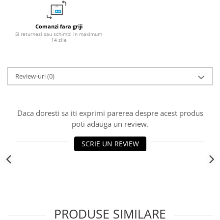
Fitinguri PPR
PEXAL
Comanzi fara griji
Si returnezi sau schimbi in maximum
Distribuitor pexal FI-FE cu robinet
14 zile
sferic
Sisteme de canalizare si ape
pluviale
Review-uri
(0)
Sistem canalizare exterioara
Sistem canalizare interioara
DEDURIZARE
Daca doresti sa iti exprimi parerea despre acest produs
poti adauga un review.
Statii de dedurizare
Accesorii statii dedurizare
SCRIE UN REVIEW
Fitinguri din alama
PRODUSE SIMILARE