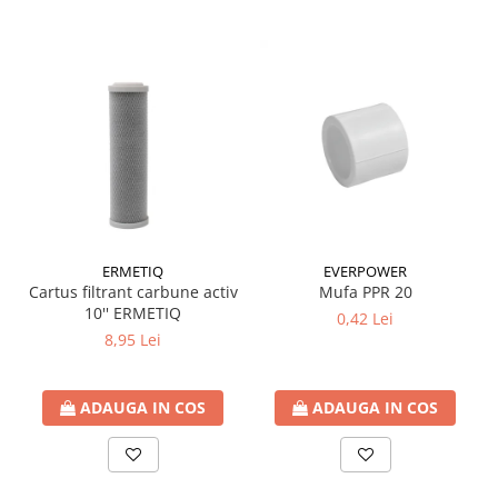
Accesorii radiatoare
Calorifere decorative
Boilere si Puffere
Boilere
Boilere electrice
Boilere termoelectrice
Accesorii Boilere Tesy
Puffere/Stocatoare de caldura
ERMETIQ
EVERPOWER
Puffer fara serpentina
Cartus filtrant carbune activ
Mufa PPR 20
Puffer 1 serpentina
10'' ERMETIQ
0,42 Lei
Puffer 2 serpentine
8,95 Lei
Puffer cu serpentina pentru A.C.M.
Puffer pentru pompe de caldura
ADAUGA IN COS
ADAUGA IN COS
Aer conditionat
Dezumidificatoare
Aparate de Aer conditionat 9000