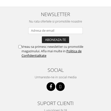
btu
Aparate de Aer conditionat 12000
NEWSLETTER
btu
Nu rata ofertele si promotiile noastre
Aparate de Aer conditionat 18000
btu
Aparate de Aer conditionat 24000
btu
Vreau sa primesc newsletter cu promotiile
Aparate de Aer conditionat 27000
magazinului. Afla mai multe in
Politica de
btu
Confidentialitate
Panouri solare
Panouri solare presurizate si
SOCIAL
nepresurizate
Urmareste-ne in social media
Accesorii Panouri solare
Pompe de circulaţie pentru
instalaţiile termice solare
Vase de expansiune
SUPORT CLIENTI
Incazire in Pardoseala
Luni-Vineri 9-18