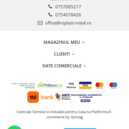
Incalzire clasica in pardoseala
0757085217
Teava incalzire pardoseala
0754078426
PLACA NUTURI/TACKER
office@roplast-instal.ro
Grupuri de pompare si amestec
Distribuitoare
Cutii distribuitor
MAGAZINUL MEU
Automatizare
CLIENTI
Banda perimetrala
Accesorii
DATE COMERCIALE
Aditiv Sapa
Pachete incalzire in pardoseala
Pompe de caldura
Termostate de Ambient
Panouri fotovoltaice
Invertoare
Centrale Termice si Instalatii pentru Casa ta
Platforma E-
commerce by Gomag
Panouri fotovoltaice
Produse Amenajare Baie