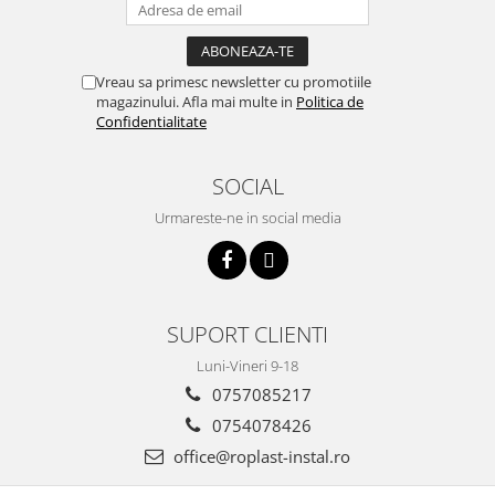
Incalzire clasica in pardoseala
Teava incalzire pardoseala
PLACA NUTURI/TACKER
Vreau sa primesc newsletter cu promotiile
Grupuri de pompare si amestec
magazinului. Afla mai multe in
Politica de
Confidentialitate
Distribuitoare
Cutii distribuitor
SOCIAL
Automatizare
Banda perimetrala
Urmareste-ne in social media
Accesorii
Aditiv Sapa
Pachete incalzire in pardoseala
SUPORT CLIENTI
Pompe de caldura
Termostate de Ambient
Luni-Vineri 9-18
Panouri fotovoltaice
0757085217
Invertoare
0754078426
office@roplast-instal.ro
Panouri fotovoltaice
Produse Amenajare Baie