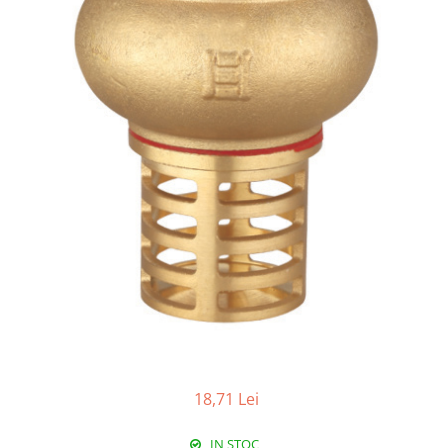
Pachet Centrale Termice
Instant pe gaz natural si GPL
Accesorii centrale pe GAZ si GPL
Cazane, Centrale si Termoseminee
cu functionare pe peleti
Centrale termice electrice
Convectoare pe gaz si convectoare
electrice
Seminee si Sobe
Seminee pe lemne
Butelie egalizare
Radiatoare/Calorifere
Radiatoare/Calorifere din otel
Radiatoare/Calorifere din otel
18,71 Lei
Korado
Radiatoare/Calorifere Copa
IN STOC
Konvecs