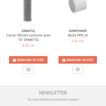
btu
Aparate de Aer conditionat 12000
btu
Aparate de Aer conditionat 18000
btu
ERMETIQ
EVERPOWER
Aparate de Aer conditionat 24000
Cartus filtrant carbune activ
Mufa PPR 20
btu
10'' ERMETIQ
0,42 Lei
8,95 Lei
Aparate de Aer conditionat 27000
btu
Panouri solare
ADAUGA IN COS
ADAUGA IN COS
Panouri solare presurizate si
nepresurizate
Accesorii Panouri solare
Pompe de circulaţie pentru
instalaţiile termice solare
NEWSLETTER
Vase de expansiune
Nu rata ofertele si promotiile noastre
Incazire in Pardoseala