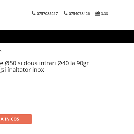
0757085217
0754078426
0,00
x
e Ø50 si doua intrari Ø40 la 90gr
si înaltator inox
A IN COS