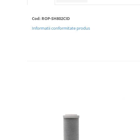
Radiatoare/Calorifere din otel
PURMO
Cod: ROP-SH802CID
Calorifer din otel GOBE
Informatii conformitate produs
Radiator otel AIRFEL
Radiatoare/Calorifere din otel
KERMI COMPACT
Radiatoare/Calorifere Brise
Heizkorper
Radiatoare de baie Portprosop
Radiatoare de Baie din otel - Drept
- Profil Rotund
RADIATOARE DE BAIE DIN OTEL
PURMO
Radiatoare din aluminiu
Radiatoare din aluminiu Vox Extra
Radiatoare aluminiu OSCAR
TONDO
Radiatoare CONDOR