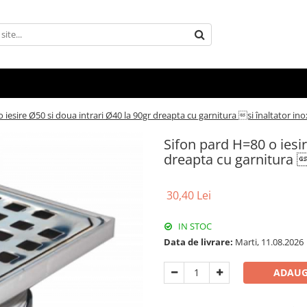
 iesire Ø50 si doua intrari Ø40 la 90gr dreapta cu garnitura si înaltator ino
Sifon pard H=80 o iesir
dreapta cu garnitura 
30,40 Lei
IN STOC
Data de livrare:
Marti, 11.08.2026
ADAUG