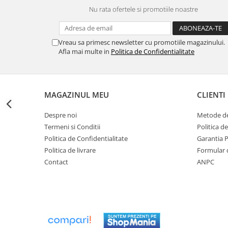
btu
Nu rata ofertele si promotiile noastre
Aparate de Aer conditionat 12000
btu
Vreau sa primesc newsletter cu promotiile magazinului.
Aparate de Aer conditionat 18000
Afla mai multe in
Politica de Confidentialitate
btu
Aparate de Aer conditionat 24000
btu
MAGAZINUL MEU
CLIENTI
Aparate de Aer conditionat 27000
btu
Despre noi
Metode de
Panouri solare
Termeni si Conditii
Politica d
Panouri solare presurizate si
Politica de Confidentialitate
Garantia 
nepresurizate
Politica de livrare
Formular 
Contact
ANPC
Accesorii Panouri solare
Pompe de circulaţie pentru
instalaţiile termice solare
Vase de expansiune
Incazire in Pardoseala