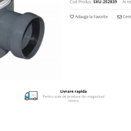
Cod Produs:
SKU-252839
Ai n
Adauga la Favorite
Cere 
Livrare rapida
Pentru sute de produse din magazinul
nostru