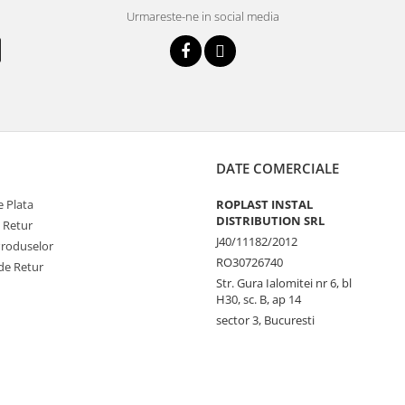
Urmareste-ne in social media
DATE COMERCIALE
 Plata
ROPLAST INSTAL
DISTRIBUTION SRL
e Retur
J40/11182/2012
Produselor
RO30726740
de Retur
Str. Gura Ialomitei nr 6, bl
H30, sc. B, ap 14
sector 3, Bucuresti