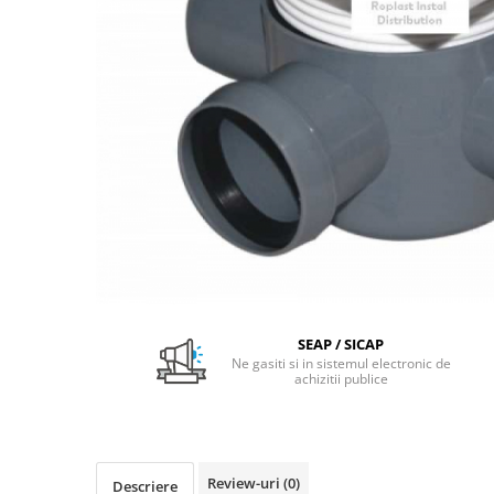
Pachet Centrale Termice
Instant pe gaz natural si GPL
Accesorii centrale pe GAZ si GPL
Cazane, Centrale si Termoseminee
cu functionare pe peleti
Centrale termice electrice
Convectoare pe gaz si convectoare
electrice
Seminee si Sobe
Seminee pe lemne
Butelie egalizare
SEAP / SICAP
Radiatoare/Calorifere
Ne gasiti si in sistemul electronic de
achizitii publice
Radiatoare/Calorifere din otel
Radiatoare/Calorifere din otel
Korado
Radiatoare/Calorifere Copa
Review-uri
(0)
Descriere
Konvecs