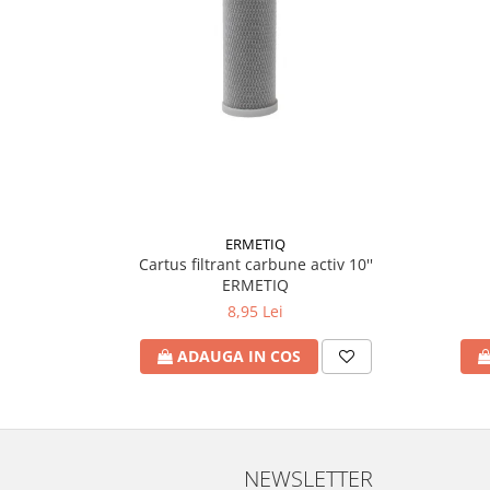
Accesorii radiatoare
Calorifere decorative
Boilere si Puffere
Boilere
Boilere electrice
Boilere termoelectrice
Accesorii Boilere Tesy
Puffere/Stocatoare de caldura
ERMETIQ
Cartus filtrant carbune activ 10''
Puffer fara serpentina
ERMETIQ
Puffer 1 serpentina
8,95 Lei
Puffer 2 serpentine
Puffer cu serpentina pentru A.C.M.
ADAUGA IN COS
Puffer pentru pompe de caldura
Aer conditionat
Dezumidificatoare
NEWSLETTER
Aparate de Aer conditionat 9000