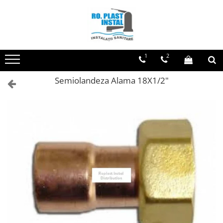
Toate Produsele
Centrale Termice si Cazane
1
2
Centrale Termice si Cazane pe
Lemne si Carbune
Semiolandeza Alama 18X1/2"
Centrale/Cazane termice pe lemne
si carbune FARA GAZEIFICARE
Centrale/Cazane termice pe lemne
si carbune CU GAZEIFICARE
Pachete Centrale/Cazane termice
pe lemne si carbune FARA
GAZEIFICARE
Pachete Centrale/Cazane termice
pe lemne si carbune CU
GAZEIFICARE
Accesorii cazane
Centrale Termice pe Gaz
Centrale Termice pe gaz in
condensare si clasice