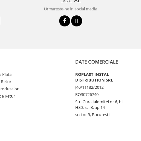
Urmareste-ne in social media
DATE COMERCIALE
 Plata
ROPLAST INSTAL
DISTRIBUTION SRL
e Retur
J40/11182/2012
Produselor
RO30726740
de Retur
Str. Gura Ialomitei nr 6, bl
H30, sc. B, ap 14
sector 3, Bucuresti