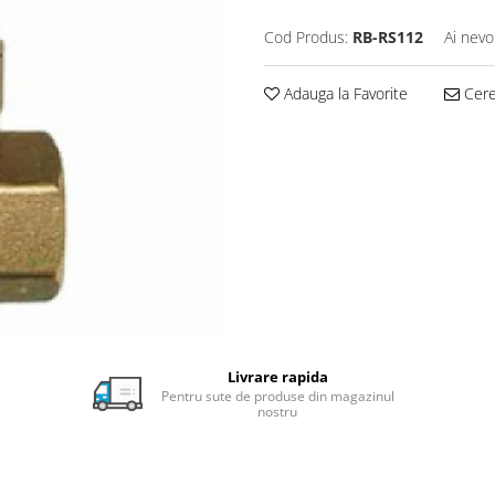
Cod Produs:
RB-RS112
Ai nevo
Adauga la Favorite
Cere 
Livrare rapida
Pentru sute de produse din magazinul
nostru