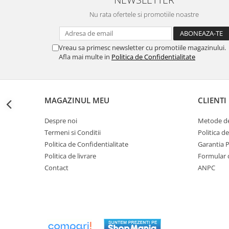
btu
Nu rata ofertele si promotiile noastre
Aparate de Aer conditionat 12000
btu
Aparate de Aer conditionat 18000
Vreau sa primesc newsletter cu promotiile magazinului.
Afla mai multe in
Politica de Confidentialitate
btu
Aparate de Aer conditionat 24000
btu
Aparate de Aer conditionat 27000
MAGAZINUL MEU
CLIENTI
btu
Despre noi
Metode de
Panouri solare
Termeni si Conditii
Politica d
Panouri solare presurizate si
Politica de Confidentialitate
Garantia 
nepresurizate
Politica de livrare
Formular 
Accesorii Panouri solare
Contact
ANPC
Pompe de circulaţie pentru
instalaţiile termice solare
Vase de expansiune
Incazire in Pardoseala