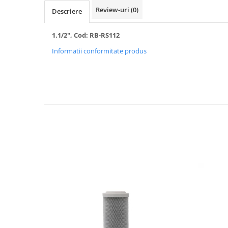
Review-uri
(0)
Descriere
Radiatoare/Calorifere din otel
PURMO
Calorifer din otel GOBE
1.1/2", Cod: RB-RS112
Radiator otel AIRFEL
Informatii conformitate produs
Radiatoare/Calorifere din otel
KERMI COMPACT
Radiatoare/Calorifere Brise
Heizkorper
Radiatoare de baie Portprosop
Radiatoare de Baie din otel - Drept
- Profil Rotund
RADIATOARE DE BAIE DIN OTEL
PURMO
Radiatoare din aluminiu
Radiatoare din aluminiu Vox Extra
Radiatoare aluminiu OSCAR
TONDO
Radiatoare CONDOR