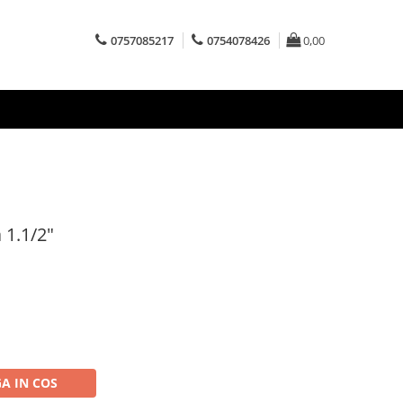
0757085217
0754078426
0,00
 1.1/2"
A IN COS