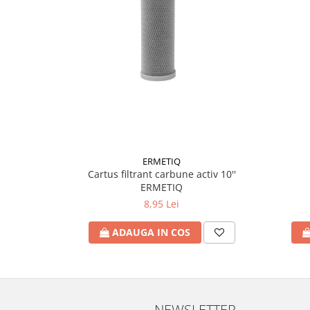
Accesorii radiatoare
Calorifere decorative
Boilere si Puffere
Boilere
Boilere electrice
Boilere termoelectrice
Accesorii Boilere Tesy
Puffere/Stocatoare de caldura
ERMETIQ
Puffer fara serpentina
Cartus filtrant carbune activ 10''
ERMETIQ
Puffer 1 serpentina
8,95 Lei
Puffer 2 serpentine
Puffer cu serpentina pentru A.C.M.
ADAUGA IN COS
Puffer pentru pompe de caldura
Aer conditionat
Dezumidificatoare
Aparate de Aer conditionat 9000
NEWSLETTER