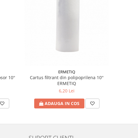
ERMETIQ
sor 10''
Cartus filtrant din polipoprilena 10''
ERMETIQ
6,20 Lei
A
ADAUGA IN COS
SUPORT CLIENTI