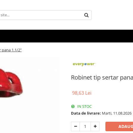
r pana 1.1/2"
Robinet tip sertar pana
98,63 Lei
IN STOC
Data de livrare:
Marti, 11.08.2026
ADAUG