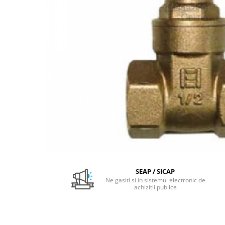
Pachet Centrale Termice
Instant pe gaz natural si GPL
Accesorii centrale pe GAZ si GPL
Cazane, Centrale si Termoseminee
cu functionare pe peleti
Centrale termice electrice
Convectoare pe gaz si convectoare
electrice
Seminee si Sobe
Seminee pe lemne
Butelie egalizare
Radiatoare/Calorifere
SEAP / SICAP
Radiatoare/Calorifere din otel
Ne gasiti si in sistemul electronic de
achizitii publice
Radiatoare/Calorifere din otel
Korado
Radiatoare/Calorifere Copa
Konvecs