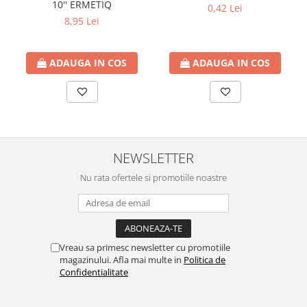
10'' ERMETIQ
btu
0,42 Lei
8,95 Lei
Aparate de Aer conditionat 12000
btu
ADAUGA IN COS
ADAUGA IN COS
Aparate de Aer conditionat 18000
btu
Aparate de Aer conditionat 24000
btu
Aparate de Aer conditionat 27000
btu
NEWSLETTER
Panouri solare
Nu rata ofertele si promotiile noastre
Panouri solare presurizate si
nepresurizate
Accesorii Panouri solare
Pompe de circulaţie pentru
Vreau sa primesc newsletter cu promotiile
instalaţiile termice solare
magazinului. Afla mai multe in
Politica de
Confidentialitate
Vase de expansiune
Incazire in Pardoseala