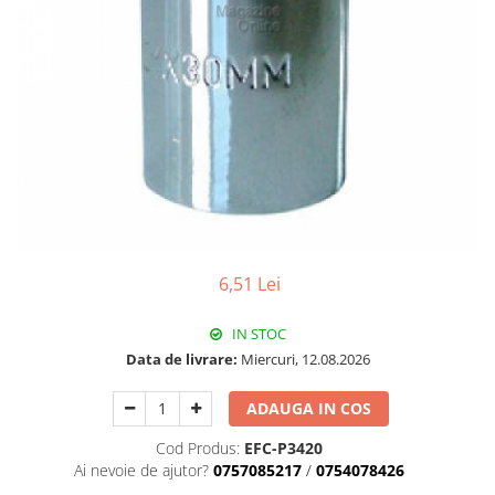
Pachet Centrale Termice
Instant pe gaz natural si GPL
Accesorii centrale pe GAZ si GPL
Cazane, Centrale si Termoseminee
cu functionare pe peleti
Centrale termice electrice
Convectoare pe gaz si convectoare
electrice
Seminee si Sobe
6,51 Lei
Seminee pe lemne
Butelie egalizare
IN STOC
Radiatoare/Calorifere
Data de livrare:
Miercuri, 12.08.2026
Radiatoare/Calorifere din otel
ADAUGA IN COS
Radiatoare/Calorifere din otel
Korado
Cod Produs:
EFC-P3420
Ai nevoie de ajutor?
0757085217
/
0754078426
Radiatoare/Calorifere Copa
Konvecs