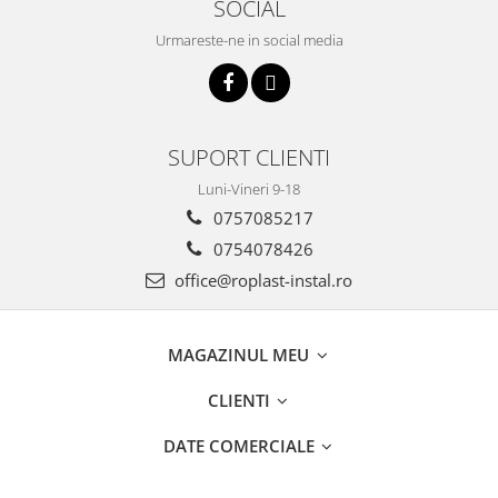
SOCIAL
Incalzire clasica in pardoseala
Urmareste-ne in social media
Teava incalzire pardoseala
PLACA NUTURI/TACKER
Grupuri de pompare si amestec
Distribuitoare
SUPORT CLIENTI
Cutii distribuitor
Automatizare
Luni-Vineri 9-18
Banda perimetrala
0757085217
Accesorii
0754078426
Aditiv Sapa
office@roplast-instal.ro
Pachete incalzire in pardoseala
Pompe de caldura
MAGAZINUL MEU
Termostate de Ambient
Panouri fotovoltaice
CLIENTI
Invertoare
DATE COMERCIALE
Panouri fotovoltaice
Produse Amenajare Baie