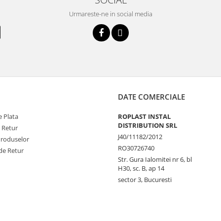
Urmareste-ne in social media
DATE COMERCIALE
 Plata
ROPLAST INSTAL
DISTRIBUTION SRL
e Retur
J40/11182/2012
Produselor
RO30726740
de Retur
Str. Gura Ialomitei nr 6, bl
H30, sc. B, ap 14
sector 3, Bucuresti