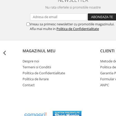
btu
Nu rata ofertele si promotiile noastre
Aparate de Aer conditionat 12000
btu
Aparate de Aer conditionat 18000
Vreau sa primesc newsletter cu promotiile magazinului.
Afla mai multe in
Politica de Confidentialitate
btu
Aparate de Aer conditionat 24000
btu
Aparate de Aer conditionat 27000
MAGAZINUL MEU
CLIENTI
btu
Despre noi
Metode de
Panouri solare
Termeni si Conditii
Politica d
Panouri solare presurizate si
Politica de Confidentialitate
Garantia 
nepresurizate
Politica de livrare
Formular 
Accesorii Panouri solare
Contact
ANPC
Pompe de circulaţie pentru
instalaţiile termice solare
Vase de expansiune
Incazire in Pardoseala