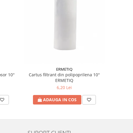
ERMETIQ
sor 10''
Cartus filtrant din polipoprilena 10''
ERMETIQ
6,20 Lei
A
ADAUGA IN COS
SUPORT CLIENTI