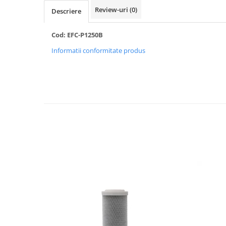
Review-uri
(0)
Descriere
Radiatoare/Calorifere din otel
PURMO
Calorifer din otel GOBE
Cod: EFC-P1250B
Radiator otel AIRFEL
Informatii conformitate produs
Radiatoare/Calorifere din otel
KERMI COMPACT
Radiatoare/Calorifere Brise
Heizkorper
Radiatoare de baie Portprosop
Radiatoare de Baie din otel - Drept
- Profil Rotund
RADIATOARE DE BAIE DIN OTEL
PURMO
Radiatoare din aluminiu
Radiatoare din aluminiu Vox Extra
Radiatoare aluminiu OSCAR
TONDO
Radiatoare CONDOR