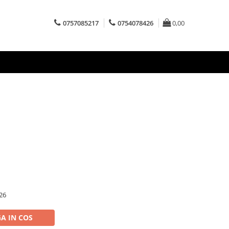
0757085217
0754078426
0,00
m
26
A IN COS