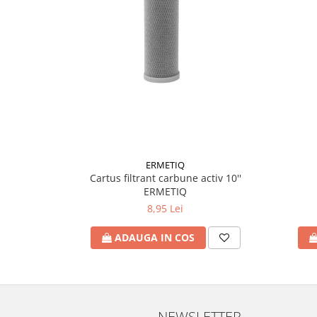
Accesorii radiatoare
Calorifere decorative
Boilere si Puffere
Boilere
Boilere electrice
Boilere termoelectrice
Accesorii Boilere Tesy
Puffere/Stocatoare de caldura
ERMETIQ
Puffer fara serpentina
Cartus filtrant carbune activ 10''
ERMETIQ
Puffer 1 serpentina
8,95 Lei
Puffer 2 serpentine
Puffer cu serpentina pentru A.C.M.
ADAUGA IN COS
Puffer pentru pompe de caldura
Aer conditionat
Dezumidificatoare
Aparate de Aer conditionat 9000
NEWSLETTER