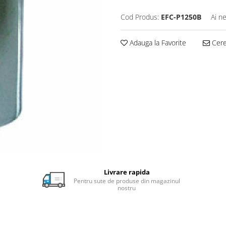
Cod Produs:
EFC-P1250B
Ai n
Adauga la Favorite
Cere 
Livrare rapida
Pentru sute de produse din magazinul
nostru