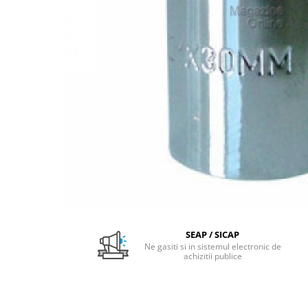
Pachet Centrale Termice
Instant pe gaz natural si GPL
Accesorii centrale pe GAZ si GPL
Cazane, Centrale si Termoseminee
cu functionare pe peleti
Centrale termice electrice
Convectoare pe gaz si convectoare
electrice
Seminee si Sobe
Seminee pe lemne
Butelie egalizare
Radiatoare/Calorifere
SEAP / SICAP
Radiatoare/Calorifere din otel
Ne gasiti si in sistemul electronic de
achizitii publice
Radiatoare/Calorifere din otel
Korado
Radiatoare/Calorifere Copa
Konvecs