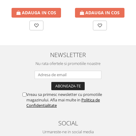
btu
Aparate de Aer conditionat 12000
ADAUGA IN COS
ADAUGA IN COS
btu
Aparate de Aer conditionat 18000
btu
Aparate de Aer conditionat 24000
btu
NEWSLETTER
Aparate de Aer conditionat 27000
Nu rata ofertele si promotiile noastre
btu
Panouri solare
Panouri solare presurizate si
nepresurizate
Vreau sa primesc newsletter cu promotiile
Accesorii Panouri solare
magazinului. Afla mai multe in
Politica de
Confidentialitate
Pompe de circulaţie pentru
instalaţiile termice solare
SOCIAL
Vase de expansiune
Incazire in Pardoseala
Urmareste-ne in social media