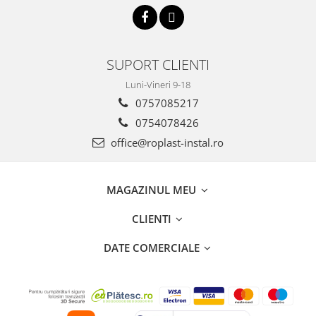
Incalzire clasica in pardoseala
Teava incalzire pardoseala
PLACA NUTURI/TACKER
SUPORT CLIENTI
Grupuri de pompare si amestec
Distribuitoare
Luni-Vineri 9-18
Cutii distribuitor
0757085217
Automatizare
0754078426
Banda perimetrala
office@roplast-instal.ro
Accesorii
Aditiv Sapa
MAGAZINUL MEU
Pachete incalzire in pardoseala
Pompe de caldura
CLIENTI
Termostate de Ambient
DATE COMERCIALE
Panouri fotovoltaice
Invertoare
Panouri fotovoltaice
Produse Amenajare Baie