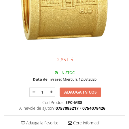
Pachet Centrale Termice
Instant pe gaz natural si GPL
Accesorii centrale pe GAZ si GPL
Cazane, Centrale si Termoseminee
cu functionare pe peleti
Centrale termice electrice
Convectoare pe gaz si convectoare
electrice
2,85 Lei
Seminee si Sobe
IN STOC
Seminee pe lemne
Data de livrare:
Miercuri, 12.08.2026
Butelie egalizare
ADAUGA IN COS
Radiatoare/Calorifere
Radiatoare/Calorifere din otel
Cod Produs:
EFC-M38
Ai nevoie de ajutor?
0757085217
/
0754078426
Radiatoare/Calorifere din otel
Korado
Radiatoare/Calorifere Copa
Adauga la Favorite
Cere informatii
Konvecs