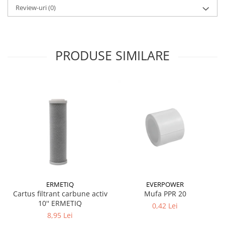
Review-uri
(0)
Accesorii radiatoare
Calorifere decorative
Boilere si Puffere
PRODUSE SIMILARE
Boilere
Boilere electrice
Boilere termoelectrice
Accesorii Boilere Tesy
Puffere/Stocatoare de caldura
Puffer fara serpentina
Puffer 1 serpentina
Puffer 2 serpentine
Puffer cu serpentina pentru A.C.M.
Puffer pentru pompe de caldura
ERMETIQ
EVERPOWER
Aer conditionat
Cartus filtrant carbune activ
Mufa PPR 20
10'' ERMETIQ
Dezumidificatoare
0,42 Lei
8,95 Lei
Aparate de Aer conditionat 9000