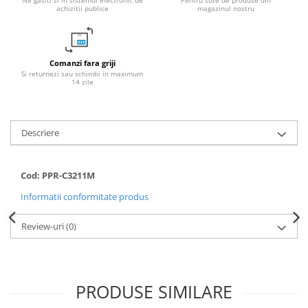
achizitii publice
magazinul nostru
Fitinguri PPR
PEXAL
Distribuitor pexal FI-FE cu robinet
Comanzi fara griji
sferic
Si returnezi sau schimbi in maximum
14 zile
Sisteme de canalizare si ape
pluviale
Sistem canalizare exterioara
Descriere
Sistem canalizare interioara
DEDURIZARE
Cod: PPR-C3211M
Statii de dedurizare
Accesorii statii dedurizare
Informatii conformitate produs
Fitinguri din alama
Review-uri
(0)
PRODUSE SIMILARE