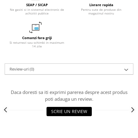
SEAP / SICAP
Livrare rapida
Fitinguri PPR
Ne gasiti si in sistemul electronic de
Pentru sute de produse din
achizitii publice
magazinul nostru
PEXAL
Distribuitor pexal FI-FE cu robinet
sferic
Sisteme de canalizare si ape
Comanzi fara griji
Si returnezi sau schimbi in maximum
pluviale
14 zile
Sistem canalizare exterioara
Sistem canalizare interioara
Review-uri
(0)
DEDURIZARE
Statii de dedurizare
Accesorii statii dedurizare
Daca doresti sa iti exprimi parerea despre acest produs
Fitinguri din alama
poti adauga un review.
SCRIE UN REVIEW