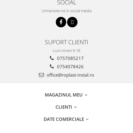
SOCIAL
Incalzire clasica in pardoseala
Urmareste-ne in social media
Teava incalzire pardoseala
PLACA NUTURI/TACKER
Grupuri de pompare si amestec
Distribuitoare
SUPORT CLIENTI
Cutii distribuitor
Automatizare
Luni-Vineri 9-18
Banda perimetrala
0757085217
Accesorii
0754078426
Aditiv Sapa
office@roplast-instal.ro
Pachete incalzire in pardoseala
Pompe de caldura
MAGAZINUL MEU
Termostate de Ambient
Panouri fotovoltaice
CLIENTI
Invertoare
DATE COMERCIALE
Panouri fotovoltaice
Produse Amenajare Baie