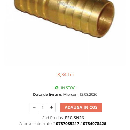
Pachet Centrale Termice
Instant pe gaz natural si GPL
Accesorii centrale pe GAZ si GPL
Cazane, Centrale si Termoseminee
cu functionare pe peleti
Centrale termice electrice
Convectoare pe gaz si convectoare
electrice
Seminee si Sobe
8,34 Lei
Seminee pe lemne
Butelie egalizare
IN STOC
Radiatoare/Calorifere
Data de livrare:
Miercuri, 12.08.2026
Radiatoare/Calorifere din otel
ADAUGA IN COS
Radiatoare/Calorifere din otel
Korado
Cod Produs:
EFC-SN26
Ai nevoie de ajutor?
0757085217
/
0754078426
Radiatoare/Calorifere Copa
Konvecs