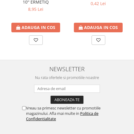
10'' ERMETIQ
btu
0,42 Lei
8,95 Lei
Aparate de Aer conditionat 12000
btu
ADAUGA IN COS
ADAUGA IN COS
Aparate de Aer conditionat 18000
btu
Aparate de Aer conditionat 24000
btu
Aparate de Aer conditionat 27000
btu
NEWSLETTER
Panouri solare
Nu rata ofertele si promotiile noastre
Panouri solare presurizate si
nepresurizate
Accesorii Panouri solare
Pompe de circulaţie pentru
Vreau sa primesc newsletter cu promotiile
instalaţiile termice solare
magazinului. Afla mai multe in
Politica de
Confidentialitate
Vase de expansiune
Incazire in Pardoseala