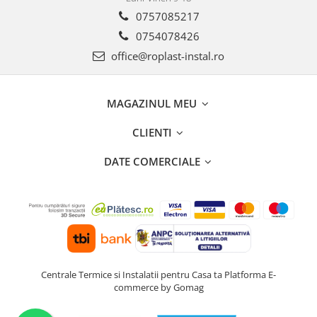
Incalzire clasica in pardoseala
0757085217
Teava incalzire pardoseala
0754078426
PLACA NUTURI/TACKER
office@roplast-instal.ro
Grupuri de pompare si amestec
Distribuitoare
Cutii distribuitor
MAGAZINUL MEU
Automatizare
CLIENTI
Banda perimetrala
Accesorii
DATE COMERCIALE
Aditiv Sapa
Pachete incalzire in pardoseala
Pompe de caldura
Termostate de Ambient
Panouri fotovoltaice
Invertoare
Centrale Termice si Instalatii pentru Casa ta
Platforma E-
commerce by Gomag
Panouri fotovoltaice
Produse Amenajare Baie