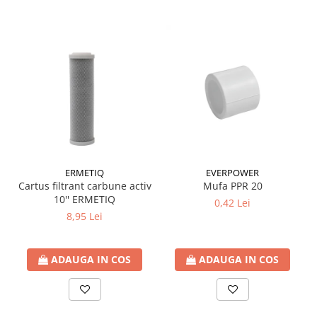
Accesorii radiatoare
Calorifere decorative
Boilere si Puffere
Boilere
Boilere electrice
Boilere termoelectrice
Accesorii Boilere Tesy
Puffere/Stocatoare de caldura
ERMETIQ
EVERPOWER
Puffer fara serpentina
Cartus filtrant carbune activ
Mufa PPR 20
Puffer 1 serpentina
10'' ERMETIQ
0,42 Lei
Puffer 2 serpentine
8,95 Lei
Puffer cu serpentina pentru A.C.M.
Puffer pentru pompe de caldura
ADAUGA IN COS
ADAUGA IN COS
Aer conditionat
Dezumidificatoare
Aparate de Aer conditionat 9000