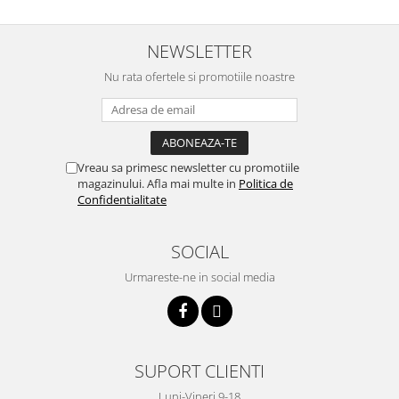
btu
Aparate de Aer conditionat 12000
NEWSLETTER
btu
Nu rata ofertele si promotiile noastre
Aparate de Aer conditionat 18000
btu
Aparate de Aer conditionat 24000
btu
Vreau sa primesc newsletter cu promotiile
Aparate de Aer conditionat 27000
magazinului. Afla mai multe in
Politica de
btu
Confidentialitate
Panouri solare
Panouri solare presurizate si
SOCIAL
nepresurizate
Urmareste-ne in social media
Accesorii Panouri solare
Pompe de circulaţie pentru
instalaţiile termice solare
Vase de expansiune
SUPORT CLIENTI
Incazire in Pardoseala
Luni-Vineri 9-18