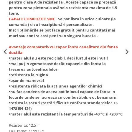
pentru clasa A de rezistenta . Aceste capace se pretează
pentru zona pietonala având o rezistenta maxima de 1,5
tone.
CAPACE COMPOZITE SMC
. Se pot livra in orice culoare (la
comanda ) si cu inscripționări personalizate .
Inscripționările se pot face gratuit pentru cantitati mai
mari sau contra cost pentru o singura bucata .
Avantaje comparativ cu capac fonta canalizare din fonta
ductila:
•materialul nu este reciclabil, deci furtul este inutil
•mai puțin zgomotoase decât capacele din fonta la
trecerea autovehiculelor
•rezistenta la rugina
•ușor de manevrat
•rezistenta ridicata la acțiunea agenților chimici
•nu fac condens de aceea pot înlocui capace de fonta in
locurile unde se lucrează cu combustibili. ex : benzinarii.
•rezista la șocuri (testări făcute conform standardelor TS
1478 EN 124)
•materialul este rezistent la temperaturi de -40 °C si +200 °C
Rezistenta: 12.5T
EXT. rama: 72.5x72.5