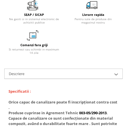
Fitinguri PPR
PEXAL
SEAP / SICAP
Livrare rapida
Ne gasiti si in sistemul electronic de
Pentru sute de produse din
Distribuitor pexal FI-FE cu robinet
achizitii publice
magazinul nostru
sferic
Sisteme de canalizare si ape
pluviale
Comanzi fara griji
Sistem canalizare exterioara
Si returnezi sau schimbi in maximum
14 zile
Sistem canalizare interioara
DEDURIZARE
Statii de dedurizare
Descriere
Accesorii statii dedurizare
Fitinguri din alama
Specificatii :
Orice capac de canalizare poate fi inscripționat contra cost
.
Produse cuprinse in Agrement Tehnic
003-05/290-2013
.
Capace de canalizare ce sunt confecționate din material
compozit, având o durabilitate foarte mare . Sunt potrivite