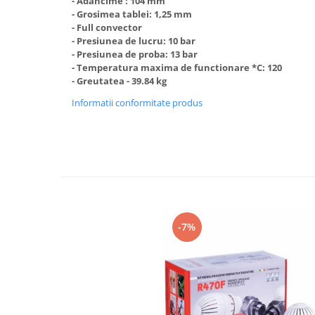
- Adancime : 104 mm
Accesorii radiatoare
- Grosimea tablei: 1,25 mm
- Full convector
Calorifere decorative
- Presiunea de lucru: 10 bar
- Presiunea de proba: 13 bar
Boilere si Puffere
- Temperatura maxima de functionare *C: 120
Boilere
- Greutatea - 39.84 kg
Boilere electrice
Informatii conformitate produs
Boilere termoelectrice
Accesorii Boilere Tesy
Puffere/Stocatoare de caldura
Puffer fara serpentina
Puffer 1 serpentina
Puffer 2 serpentine
-7%
Puffer cu serpentina pentru A.C.M.
Puffer pentru pompe de caldura
Aer conditionat
Dezumidificatoare
Aparate de Aer conditionat 9000