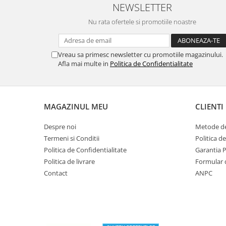
NEWSLETTER
Seturi de Dus
Nu rata ofertele si promotiile noastre
Baterii sanitare
Rigole baie: Rigola de scurgere
pentru dus
Vreau sa primesc newsletter cu promotiile magazinului.
Afla mai multe in
Politica de Confidentialitate
Vase wc, capace si rezervoare
Racorduri flexibile de apa
Racorduri flexibile apa
MAGAZINUL MEU
CLIENTI
Racord flexibil monocomanda din
inox
Despre noi
Metode de
Racord flexibil din inox
Termeni si Conditii
Politica d
Racord flexibil monocomanda cu
Politica de Confidentialitate
Garantia 
invelis din cauciuc
Politica de livrare
Formular 
Racord flexibil cu invelis din
Contact
ANPC
cauciuc
Accesorii baie
Perdele Dus
Clapete de actionare