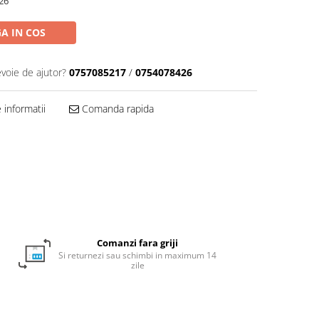
26
A IN COS
evoie de ajutor?
0757085217
/
0754078426
informatii
Comanda rapida
Comanzi fara griji
Si returnezi sau schimbi in maximum 14
zile