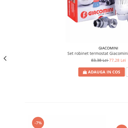
btu
Aparate de Aer conditionat 12000
btu
Aparate de Aer conditionat 18000
btu
Aparate de Aer conditionat 24000
btu
GIACOMINI
Set robinet termostat Giacomini
Aparate de Aer conditionat 27000
83,38 Lei
77,28 Lei
btu
Panouri solare
ADAUGA IN COS
Panouri solare presurizate si
nepresurizate
Accesorii Panouri solare
Pompe de circulaţie pentru
instalaţiile termice solare
Vase de expansiune
Incazire in Pardoseala
-7%