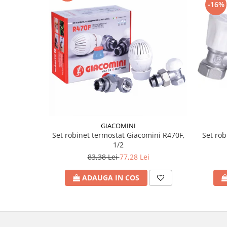
Incalzire clasica in pardoseala
-16%
Teava incalzire pardoseala
PLACA NUTURI/TACKER
Grupuri de pompare si amestec
Distribuitoare
Cutii distribuitor
Automatizare
Banda perimetrala
Accesorii
Aditiv Sapa
GIACOMINI
Set rob
Set robinet termostat Giacomini R470F,
Pachete incalzire in pardoseala
1/2
Pompe de caldura
83,38 Lei
77,28 Lei
Termostate de Ambient
ADAUGA IN COS
Panouri fotovoltaice
Invertoare
Panouri fotovoltaice
Produse Amenajare Baie