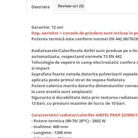
Review-uri
(0)
Descriere
Radiatoare/Calorifere din otel
PURMO
Calorifer din otel GOBE
Garantie: 12 ani
Radiator otel AIRFEL
Dop, aerisitor + console de prindere sunt incluse in pr
Radiatoare/Calorifere din otel
Puterea termică este conform normei EN 442,90/70/2
KERMI COMPACT
Radiatoarele/Caloriferele Airfel sunt produse pe o li
Radiatoare/Calorifere Brise
automatizata, respectand normele TS EN 442
Heizkorper
Tehnologia de vopsire in camp electrostatic confera 
Radiatoare de baie Portprosop
si impact
Suprafata foarte neteda datorita pulverizarii vopsele
Radiatoare de Baie din otel - Drept
aplicata peste primul strat de vopsea fosfatata
- Profil Rotund
Putere calorica marita datorita dimensiunilor convect
RADIATOARE DE BAIE DIN OTEL
la care acestia sunt amplasati;
PURMO
Siguranta si durabilitate data prin testarea radiatoare
13 bari, cu presiuni maxime de lucru de 10 bari.
Radiatoare din aluminiu
Radiatoare din aluminiu Vox Extra
Caracteristici radiator/calorifer AIRFEL PKKP 22/600/1
- Putere termica (90-70/ 20*C) : 2602 W
Radiatoare aluminiu OSCAR
- Inaltime: 600 mm
TONDO
- Lungime : 1200 mm
Radiatoare CONDOR