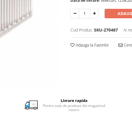
Data de livrare:
Miercuri, 12.08.20
ADAUG
Cod Produs:
SKU-270487
Ai n
Adauga la Favorite
Cere 
Livrare rapida
Pentru sute de produse din magazinul
nostru