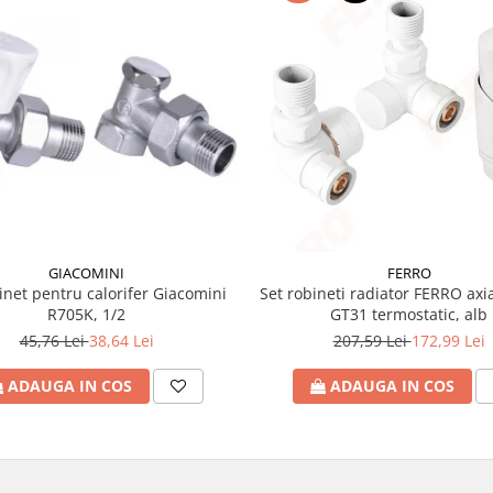
GIACOMINI
FERRO
inet pentru calorifer Giacomini
Set robineti radiator FERRO axia
R705K, 1/2
GT31 termostatic, alb
45,76 Lei
38,64 Lei
207,59 Lei
172,99 Lei
ADAUGA IN COS
ADAUGA IN COS