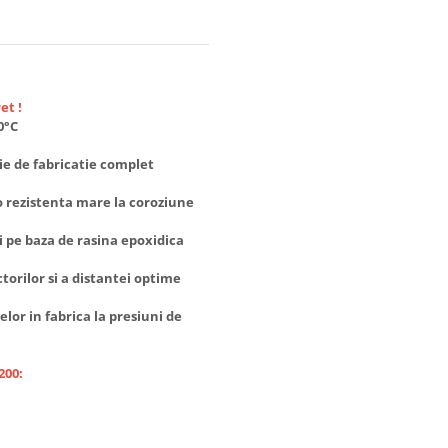
et !
0°C
nie de fabricatie complet
o rezistenta mare la coroziune
i pe baza de rasina epoxidica
orilor si a distantei optime
lor in fabrica la presiuni de
200: