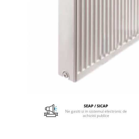
Pachet Centrale Termice
Instant pe gaz natural si GPL
Accesorii centrale pe GAZ si GPL
Cazane, Centrale si Termoseminee
cu functionare pe peleti
Centrale termice electrice
Convectoare pe gaz si convectoare
electrice
Seminee si Sobe
Seminee pe lemne
Butelie egalizare
Radiatoare/Calorifere
SEAP / SICAP
Radiatoare/Calorifere din otel
Ne gasiti si in sistemul electronic de
achizitii publice
Radiatoare/Calorifere din otel
Korado
Radiatoare/Calorifere Copa
Konvecs