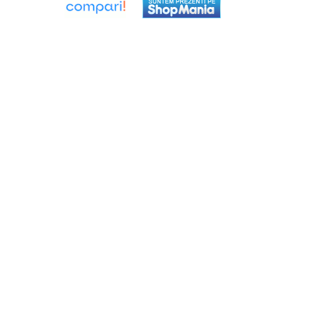
Ventilator de tubulatura
Amenajare bucatarie
Promotii pachete chiuveta +
baterie
CHIUVETE BUCATARIE
Chiuvete bucatarie din compozit
Chiuveta bucatarie inox
Chiuveta bucatarie granit
Baterie bucatarie
Tuburi Flexibile Hota
Accesorii bucatarie
Accesorii chiuvete bucatarie
Instalatii apa/gaz/canalizare
FILTRARE PENTRU APA SI PIESE DE
SCHIMB
Filtre de apa