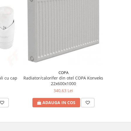
COPA
li cu cap
Radiator/calorifer din otel COPA Konveks
Conec
22x600x1000
340,63 Lei
ADAUGA IN COS
A