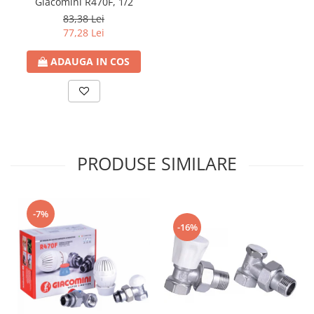
Giacomini R470F, 1/2
83,38 Lei
77,28 Lei
ADAUGA IN COS
PRODUSE SIMILARE
-7%
-16%