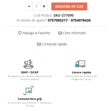
Fitinguri PPR
ADAUGA IN COS
PEXAL
Cod Produs:
SKU-271090
Distribuitor pexal FI-FE cu robinet
Ai nevoie de ajutor?
0757085217
/
0754078426
sferic
Sisteme de canalizare si ape
Adauga la Favorite
Cere informatii
pluviale
Sistem canalizare exterioara
Comanda rapida
Sistem canalizare interioara
DEDURIZARE
Statii de dedurizare
Accesorii statii dedurizare
SEAP / SICAP
Livrare rapida
Ne gasiti si in sistemul electronic de
Pentru sute de produse din
Fitinguri din alama
achizitii publice
magazinul nostru
Comanzi fara griji
Si returnezi sau schimbi in maximum
14 zile