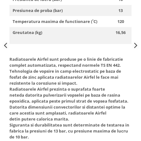
Presiunea de proba (bar)
13
Temperatura maxima de functionare (˚C)
120
Greutatea (kg)
16,56
Radiatoarele Airfel sunt produse pe o linie de fabricatie
complet automatizata, respectand normele TS EN 442.
Tehnologia de vopsire in camp electrostatic pe baza de
fosfat de zinc aplicata radiatoarelor Airfel le face mai
rezistente la coroziune si impact.
Radiatoarele Airfel prezinta o suprafata foarte
neteda datorita pulverizarii vopselei pe baza de rasina
epoxidica, aplicata peste primul strat de vopsea fosfatata.
Datorita dimensiunii convectorilor si distantei optime la
care acestia sunt amplasati, radiatoarele Airfel
detin putere calorica marita.
Siguranta si durabilitatea sunt determinate de testarea in
fabrica la presiuni de 13 bar, cu presiune maxima de lucru
de 10 bar.