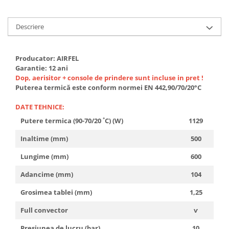
Descriere
Producator: AIRFEL
Garantie: 12 ani
Dop, aerisitor + console de prindere sunt incluse in pret !
Puterea termică este conform normei EN 442,90/70/20°C
DATE TEHNICE:
Putere termica (90-70/20 ˚C) (W)
1129
Inaltime (mm)
500
Lungime (mm)
600
Adancime (mm)
104
Grosimea tablei (mm)
1,25
Full convector
ѵ
Presiunea de lucru (bar)
10