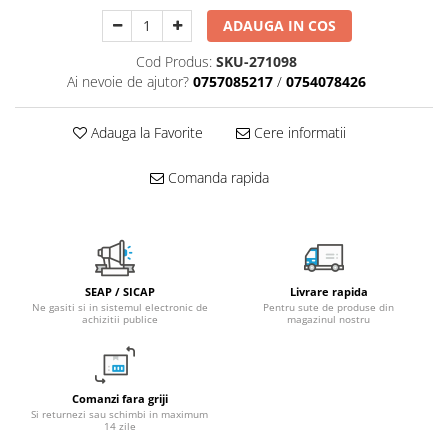
Fitinguri PPR
ADAUGA IN COS
PEXAL
Cod Produs:
SKU-271098
Distribuitor pexal FI-FE cu robinet
Ai nevoie de ajutor?
0757085217
/
0754078426
sferic
Sisteme de canalizare si ape
Adauga la Favorite
Cere informatii
pluviale
Sistem canalizare exterioara
Comanda rapida
Sistem canalizare interioara
DEDURIZARE
Statii de dedurizare
Accesorii statii dedurizare
SEAP / SICAP
Livrare rapida
Ne gasiti si in sistemul electronic de
Pentru sute de produse din
Fitinguri din alama
achizitii publice
magazinul nostru
Comanzi fara griji
Si returnezi sau schimbi in maximum
14 zile