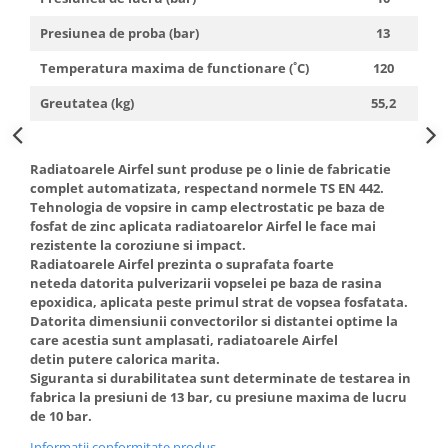
Presiunea de proba (bar)
13
Temperatura maxima de functionare (˚C)
120
Greutatea (kg)
55,2
Radiatoarele Airfel sunt produse pe o linie de fabricatie
complet automatizata, respectand normele TS EN 442.
Tehnologia de vopsire in camp electrostatic pe baza de
fosfat de zinc aplicata radiatoarelor Airfel le face mai
rezistente la coroziune si impact.
Radiatoarele Airfel prezinta o suprafata foarte
neteda datorita pulverizarii vopselei pe baza de rasina
epoxidica, aplicata peste primul strat de vopsea fosfatata.
Datorita dimensiunii convectorilor si distantei optime la
care acestia sunt amplasati, radiatoarele Airfel
detin putere calorica marita.
Siguranta si durabilitatea sunt determinate de testarea in
fabrica la presiuni de 13 bar, cu presiune maxima de lucru
de 10 bar.
Informatii conformitate produs