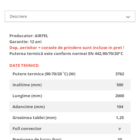
Descriere
Producator: AIRFEL
Garantie: 12 ani
Dop, aerisitor + console de prindere sunt incluse in pret !
Puterea termică este conform normei EN 442,90/70/20°C
DATE TEHNICE:
Putere termica (90-70/20 ˚C) (W)
3762
Inaltime (mm)
500
Lungime (mm)
2000
Adancime (mm)
104
Grosimea tablei (mm)
1,25
Full convector
ѵ
Presiunea de lucru (bar)
10