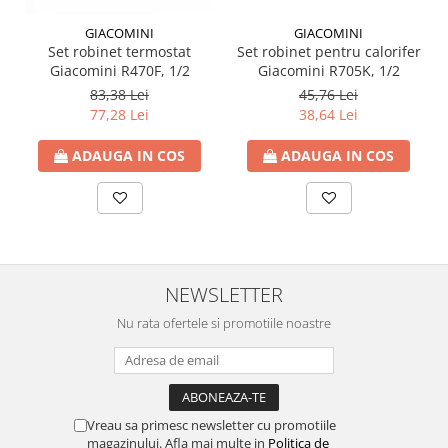
Ventilator de tubulatura
GIACOMINI
GIACOMINI
Set robinet termostat
Set robinet pentru calorifer
Amenajare bucatarie
Giacomini R470F, 1/2
Giacomini R705K, 1/2
Promotii pachete chiuveta +
83,38 Lei
45,76 Lei
baterie
77,28 Lei
38,64 Lei
CHIUVETE BUCATARIE
ADAUGA IN COS
ADAUGA IN COS
Chiuvete bucatarie din compozit
Chiuveta bucatarie inox
Chiuveta bucatarie granit
Baterie bucatarie
Tuburi Flexibile Hota
NEWSLETTER
Accesorii bucatarie
Nu rata ofertele si promotiile noastre
Accesorii chiuvete bucatarie
Instalatii apa/gaz/canalizare
FILTRARE PENTRU APA SI PIESE DE
SCHIMB
Vreau sa primesc newsletter cu promotiile
magazinului. Afla mai multe in
Politica de
Filtre de apa