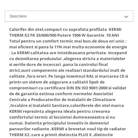
Accesorii radiatoare
Calorifere decorative
Descriere
Boilere si Puffere
Calorifer din otel,compact cu suprafata profilata KERMI
Boilere
THERM X2 FK 33/600/500 Putere 1506 W Garantie 10 ANI
Totul pentru un comfort termic mai bun,de doua ori unic :
Boilere electrice
mai eficient si pana la 11% mai multa economie de energie
Boilere termoelectrice
. La KERMI calitatea are intotdeauana prioritate. Incepand
Accesorii Boilere Tesy
cu dezvoltarea produsului ,alegerea stricta a materialelor
si seriile dure de incercari ,pana la controlui final
Puffere/Stocatoare de caldura
strict,sunt componente ale realizari standardului inalt de
Puffer fara serpentina
calitate ,fara erori. Pe langa insemnul RAL si marcarea CE si
printr-un sistem de asigurare a calitatii lipsit de
Puffer 1 serpentina
compromisuri cu certificare DIN EN ISO 9001:2000 si validat
Puffer 2 serpentine
de de garantia extinsa conform normelor Asociatiei
Puffer cu serpentina pentru A.C.M.
Centrale a Producatorilor de Instalatii de Climatizare
,Incalzire si Instalatii Sanitare,caloriferele din otel marca
Puffer pentru pompe de caldura
KERMI reprezinta alegerea ideala pentru creearea
Aer conditionat
comfortului termic al locuintei dumneavoastra si nu
numai. Datorita principiului inovativ in domeniul
Dezumidificatoare
panourilor radiante ,KERMI a brevetat noul tip de radiator
Aparate de Aer conditionat 9000
THERM X2 ,care a primit distinctia PLUS X ,distinctie