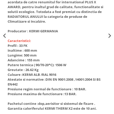
acordata de catre renumitul for international PLUS X
btu
AWARD, pentru inaltul grad de calitate, functionalitate si
Aparate de Aer conditionat 12000
solutii ecologice. Totodata a fost premiat cu distinctia de
btu
RADIATORUL ANULUI la categoria de produse de
Climatizare si Incalzire.
Aparate de Aer conditionat 18000
btu
Producator : KERMI GERMANIA
Aparate de Aer conditionat 24000
Caracteristici:
btu
Profil : 33 FK
Aparate de Aer conditionat 27000
Inaltime : 600 mm
btu
Lungime: 500 mm
Adancime : 155 mm
Panouri solare
Putere termica ( 90/70-20*C): 1506 W
Panouri solare presurizate si
Greutate : 26.62 Kg
nepresurizate
Culoare :KERMI ALB /RAL 9016
Atestate si normative :DIN EN 9001:2008 ,14001:2004 SI BS
Accesorii Panouri solare
EN442
Presiune regim normal de functionare : 10 BAR.
Pompe de circulaţie pentru
Presiune maxima de functionare :13 BAR.
instalaţiile termice solare
Vase de expansiune
Pachetul contine :dop,aerisitor si sistemul de fixare .
Garantia caloriferului KERMI THERM X2 este de 10 ani.
Incazire in Pardoseala