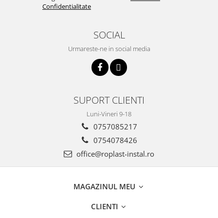
Confidentialitate
Cartuse ( Rezerve filtre apa)
Statie Osmoza Inversa
SOCIAL
Filtre cu autocuratare
SISTEME DE ALIMENTARE CU APA
Urmareste-ne in social media
Hidrofoare
Mufa rapida pt teava PEHD
Teava Compresiune
SUPORT CLIENTI
Fitinguri Compresiune
Luni-Vineri 9-18
HIDRANTI SI ACCESORII
0757085217
Piese hidrofor
Pompa de suprafata
0754078426
Pompe submersibile
office@roplast-instal.ro
Pompe pentru testare instalatii
APOMETRE/ CAMIN APOMETRE
MAGAZINUL MEU
ROBINETI
CUPRU
CLIENTI