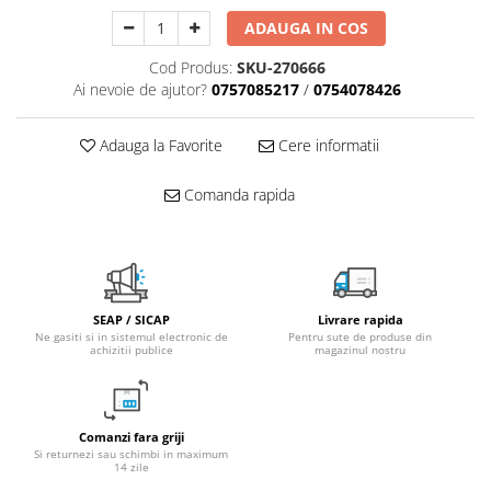
Fitinguri PPR
ADAUGA IN COS
PEXAL
Cod Produs:
SKU-270666
Distribuitor pexal FI-FE cu robinet
Ai nevoie de ajutor?
0757085217
/
0754078426
sferic
Sisteme de canalizare si ape
Adauga la Favorite
Cere informatii
pluviale
Sistem canalizare exterioara
Comanda rapida
Sistem canalizare interioara
DEDURIZARE
Statii de dedurizare
Accesorii statii dedurizare
SEAP / SICAP
Livrare rapida
Ne gasiti si in sistemul electronic de
Pentru sute de produse din
Fitinguri din alama
achizitii publice
magazinul nostru
Comanzi fara griji
Si returnezi sau schimbi in maximum
14 zile