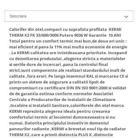
Descriere
Calorifer din otel,compact cu suprafata profilata KERMI
THERM X2 FK 33/600/3000 Putere 9036 W Garantie 10 ANI
Totul pentru un comfort termic mai bun,de doua ori unic :
mai eficient si pana la 11% mai multa economie de energie
. La KERMI calitatea are intotdeauana prioritate. Incepand
cu dezvoltarea produsului ,alegerea stricta a materialelor
si seriile dure de incercari ,pana la controlui final
strict,sunt componente ale realizari standardului inalt de
calitate ,fara erori. Pe langa insemnul RAL si marcarea CE si
printr-un sistem de asigurare a calitatii lipsit de
compromisuri cu certificare DIN EN ISO 9001:2000 si validat
de de garantia extinsa conform normelor Asociatiei
Centrale a Producatorilor de Instalatii de Climatizare
,Incalzire si Instalatii Sanitare,caloriferele din otel marca
KERMI reprezinta alegerea ideala pentru creearea
comfortului termic al locuintei dumneavoastra si nu
numai. Datorita principiului inovativ in domeniul
panourilor radiante ,KERMI a brevetat noul tip de radiator
THERM X2 ,care a primit distinctia PLUS X ,distinctie