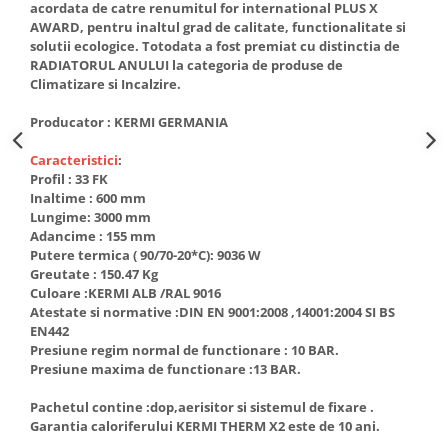
acordata de catre renumitul for international PLUS X
AWARD, pentru inaltul grad de calitate, functionalitate si
solutii ecologice. Totodata a fost premiat cu distinctia de
RADIATORUL ANULUI la categoria de produse de
Climatizare si Incalzire.
Producator : KERMI GERMANIA
Caracteristici
:
Profil : 33 FK
Inaltime : 600 mm
Lungime: 3000 mm
Adancime : 155 mm
Putere termica ( 90/70-20*C): 9036 W
Greutate : 150.47 Kg
Culoare :KERMI ALB /RAL 9016
Atestate si normative :DIN EN 9001:2008 ,14001:2004 SI BS
EN442
Presiune regim normal de functionare : 10 BAR.
Presiune maxima de functionare :13 BAR.
Pachetul contine :dop,aerisitor si sistemul de fixare .
Garantia caloriferului KERMI THERM X2 este de 10 ani.