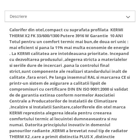
Descriere
Calorifer din otel,compact cu suprafata profilata KERMI
THERM X2 FK 33/600/1300 Putere 3916 W Garantie 10 ANI
Totul pentru un comfort termic mai bun,de doua ori unic :
mai eficient si pana la 11% mai multa economie de energie
. La KERMI calitatea are intotdeauana prioritate. Incepand
cu dezvoltarea produsului ,alegerea stricta a materialelor
si seriile dure de incercari ,pana la controlui final
strict,sunt componente ale realizari standardului inalt de
calitate ,fara erori. Pe langa insemnul RAL si marcarea CE si
printr-un sistem de asigurare a calitatii lipsit de
compromisuri cu certificare DIN EN ISO 9001:2000 si validat
de de garantia extinsa conform normelor Asociatiei
Centrale a Producatorilor de Instalatii de Climatizare
,Incalzire si Instalatii Sanitare,caloriferele din otel marca
KERMI reprezinta alegerea ideala pentru creearea
comfortului termic al locuintei dumneavoastra si nu
numai. Datorita principiului inovativ in domeniul
panourilor radiante ,KERMI a brevetat noul tip de radiator
THERM X2 ,care a primit distinctia PLUS X ,distinctie