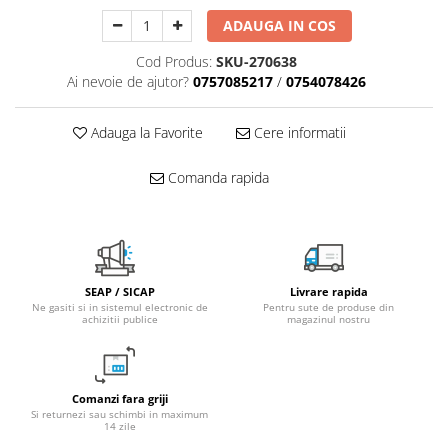
Fitinguri PPR
ADAUGA IN COS
PEXAL
Cod Produs:
SKU-270638
Distribuitor pexal FI-FE cu robinet
Ai nevoie de ajutor?
0757085217
/
0754078426
sferic
Sisteme de canalizare si ape
Adauga la Favorite
Cere informatii
pluviale
Sistem canalizare exterioara
Comanda rapida
Sistem canalizare interioara
DEDURIZARE
Statii de dedurizare
Accesorii statii dedurizare
SEAP / SICAP
Livrare rapida
Ne gasiti si in sistemul electronic de
Pentru sute de produse din
Fitinguri din alama
achizitii publice
magazinul nostru
Comanzi fara griji
Si returnezi sau schimbi in maximum
14 zile