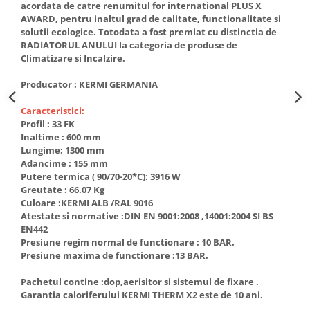
acordata de catre renumitul for international PLUS X
AWARD, pentru inaltul grad de calitate, functionalitate si
solutii ecologice. Totodata a fost premiat cu distinctia de
RADIATORUL ANULUI la categoria de produse de
Climatizare si Incalzire.
Producator : KERMI GERMANIA
Caracteristici:
Profil : 33 FK
Inaltime : 600 mm
Lungime: 1300 mm
Adancime : 155 mm
Putere termica ( 90/70-20*C): 3916 W
Greutate : 66.07 Kg
Culoare :KERMI ALB /RAL 9016
Atestate si normative :DIN EN 9001:2008 ,14001:2004 SI BS
EN442
Presiune regim normal de functionare : 10 BAR.
Presiune maxima de functionare :13 BAR.
Pachetul contine :dop,aerisitor si sistemul de fixare .
Garantia caloriferului KERMI THERM X2 este de 10 ani.