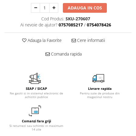
Fitinguri PPR
ADAUGA IN COS
PEXAL
Cod Produs:
SKU-270607
Distribuitor pexal FI-FE cu robinet
Ai nevoie de ajutor?
0757085217
/
0754078426
sferic
Sisteme de canalizare si ape
Adauga la Favorite
Cere informatii
pluviale
Sistem canalizare exterioara
Comanda rapida
Sistem canalizare interioara
DEDURIZARE
Statii de dedurizare
Accesorii statii dedurizare
SEAP / SICAP
Livrare rapida
Ne gasiti si in sistemul electronic de
Pentru sute de produse din
Fitinguri din alama
achizitii publice
magazinul nostru
Comanzi fara griji
Si returnezi sau schimbi in maximum
14 zile