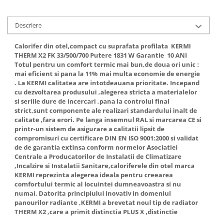
Descriere
Calorifer din otel,compact cu suprafata profilata KERMI
THERM X2 FK 33/500/700 Putere 1831 W Garantie 10 ANI
Totul pentru un comfort termic mai bun,de doua ori unic :
mai eficient si pana la 11% mai multa economie de energie
. La KERMI calitatea are intotdeauana prioritate. Incepand
cu dezvoltarea produsului ,alegerea stricta a materialelor
si seriile dure de incercari ,pana la controlui final
strict,sunt componente ale realizari standardului inalt de
calitate ,fara erori. Pe langa insemnul RAL si marcarea CE si
printr-un sistem de asigurare a calitatii lipsit de
compromisuri cu certificare DIN EN ISO 9001:2000 si validat
de de garantia extinsa conform normelor Asociatiei
Centrale a Producatorilor de Instalatii de Climatizare
,Incalzire si Instalatii Sanitare,caloriferele din otel marca
KERMI reprezinta alegerea ideala pentru creearea
comfortului termic al locuintei dumneavoastra si nu
numai. Datorita principiului inovativ in domeniul
panourilor radiante ,KERMI a brevetat noul tip de radiator
THERM X2 ,care a primit distinctia PLUS X ,distinctie