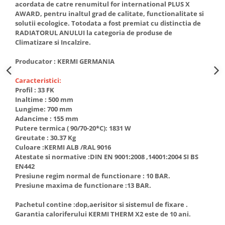
acordata de catre renumitul for international PLUS X
AWARD, pentru inaltul grad de calitate, functionalitate si
solutii ecologice. Totodata a fost premiat cu distinctia de
RADIATORUL ANULUI la categoria de produse de
Climatizare si Incalzire.
Producator : KERMI GERMANIA
Caracteristici:
Profil : 33 FK
Inaltime : 500 mm
Lungime: 700 mm
Adancime : 155 mm
Putere termica ( 90/70-20*C): 1831 W
Greutate : 30.37 Kg
Culoare :KERMI ALB /RAL 9016
Atestate si normative :DIN EN 9001:2008 ,14001:2004 SI BS
EN442
Presiune regim normal de functionare : 10 BAR.
Presiune maxima de functionare :13 BAR.
Pachetul contine :dop,aerisitor si sistemul de fixare .
Garantia caloriferului KERMI THERM X2 este de 10 ani.