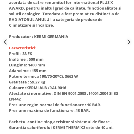
acordata de catre renumitul for international PLUS X
btu
AWARD, pentru inaltul grad de calitate, functionalitate si
Aparate de Aer conditionat 12000
solutii ecologice. Totodata a fost premiat cu distinctia de
btu
RADIATORUL ANULUI la categoria de produse de
Climatizare si Incalzire.
Aparate de Aer conditionat 18000
btu
Producator : KERMI GERMANIA
Aparate de Aer conditionat 24000
Caracteristici:
btu
Profil : 33 FK
Aparate de Aer conditionat 27000
Inaltime : 500 mm
btu
Lungime: 1400 mm
Adancime : 155 mm
Panouri solare
Putere termica ( 90/70-20*C): 3662 W
Panouri solare presurizate si
Greutate : 59.27 Kg
nepresurizate
Culoare :KERMI ALB /RAL 9016
Atestate si normative :DIN EN 9001:2008 ,14001:2004 SI BS
Accesorii Panouri solare
EN442
Presiune regim normal de functionare : 10 BAR.
Pompe de circulaţie pentru
Presiune maxima de functionare :13 BAR.
instalaţiile termice solare
Vase de expansiune
Pachetul contine :dop,aerisitor si sistemul de fixare .
Garantia caloriferului KERMI THERM X2 este de 10 ani.
Incazire in Pardoseala