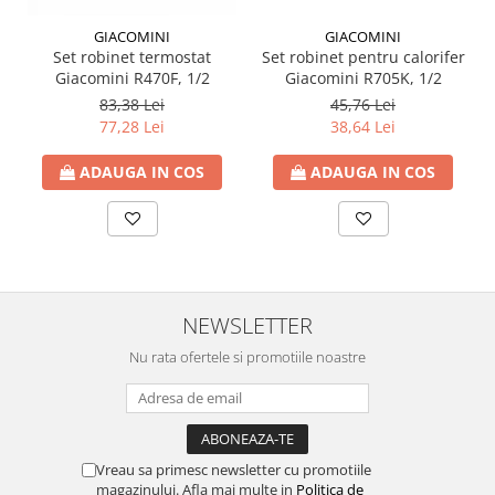
Ventilator de tubulatura
GIACOMINI
GIACOMINI
Set robinet termostat
Set robinet pentru calorifer
Amenajare bucatarie
Giacomini R470F, 1/2
Giacomini R705K, 1/2
Promotii pachete chiuveta +
83,38 Lei
45,76 Lei
baterie
77,28 Lei
38,64 Lei
CHIUVETE BUCATARIE
ADAUGA IN COS
ADAUGA IN COS
Chiuvete bucatarie din compozit
Chiuveta bucatarie inox
Chiuveta bucatarie granit
Baterie bucatarie
Tuburi Flexibile Hota
NEWSLETTER
Accesorii bucatarie
Nu rata ofertele si promotiile noastre
Accesorii chiuvete bucatarie
Instalatii apa/gaz/canalizare
FILTRARE PENTRU APA SI PIESE DE
SCHIMB
Vreau sa primesc newsletter cu promotiile
magazinului. Afla mai multe in
Politica de
Filtre de apa