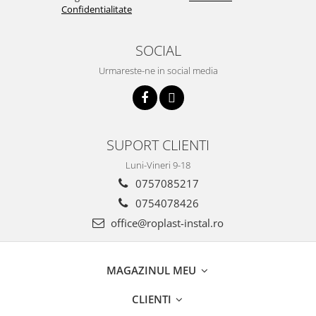
Confidentialitate
Cartuse ( Rezerve filtre apa)
Statie Osmoza Inversa
SOCIAL
Filtre cu autocuratare
SISTEME DE ALIMENTARE CU APA
Urmareste-ne in social media
Hidrofoare
Mufa rapida pt teava PEHD
Teava Compresiune
SUPORT CLIENTI
Fitinguri Compresiune
Luni-Vineri 9-18
HIDRANTI SI ACCESORII
0757085217
Piese hidrofor
Pompa de suprafata
0754078426
Pompe submersibile
office@roplast-instal.ro
Pompe pentru testare instalatii
APOMETRE/ CAMIN APOMETRE
MAGAZINUL MEU
ROBINETI
CUPRU
CLIENTI