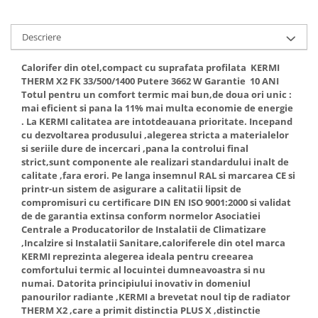
Accesorii radiatoare
Calorifere decorative
Descriere
Boilere si Puffere
Calorifer din otel,compact cu suprafata profilata KERMI
Boilere
THERM X2 FK 33/500/1400 Putere 3662 W Garantie 10 ANI
Totul pentru un comfort termic mai bun,de doua ori unic :
Boilere electrice
mai eficient si pana la 11% mai multa economie de energie
Boilere termoelectrice
. La KERMI calitatea are intotdeauana prioritate. Incepand
Accesorii Boilere Tesy
cu dezvoltarea produsului ,alegerea stricta a materialelor
si seriile dure de incercari ,pana la controlui final
Puffere/Stocatoare de caldura
strict,sunt componente ale realizari standardului inalt de
Puffer fara serpentina
calitate ,fara erori. Pe langa insemnul RAL si marcarea CE si
printr-un sistem de asigurare a calitatii lipsit de
Puffer 1 serpentina
compromisuri cu certificare DIN EN ISO 9001:2000 si validat
Puffer 2 serpentine
de de garantia extinsa conform normelor Asociatiei
Puffer cu serpentina pentru A.C.M.
Centrale a Producatorilor de Instalatii de Climatizare
,Incalzire si Instalatii Sanitare,caloriferele din otel marca
Puffer pentru pompe de caldura
KERMI reprezinta alegerea ideala pentru creearea
Aer conditionat
comfortului termic al locuintei dumneavoastra si nu
numai. Datorita principiului inovativ in domeniul
Dezumidificatoare
panourilor radiante ,KERMI a brevetat noul tip de radiator
Aparate de Aer conditionat 9000
THERM X2 ,care a primit distinctia PLUS X ,distinctie