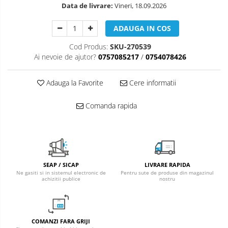
Konvecs
Data de livrare:
Vineri, 18.09.2026
Radiatoare/Calorifere din otel
ADAUGA IN COS
PURMO
Calorifer din otel GOBE
Cod Produs:
SKU-270539
Radiator otel AIRFEL
Ai nevoie de ajutor?
0757085217
/
0754078426
Radiatoare/Calorifere din otel
KERMI COMPACT
Adauga la Favorite
Cere informatii
Radiatoare/Calorifere Brise
Heizkorper
Comanda rapida
Radiatoare de baie Portprosop
Radiatoare de Baie din otel - Drept
- Profil Rotund
RADIATOARE DE BAIE DIN OTEL
SEAP / SICAP
LIVRARE RAPIDA
PURMO
Ne gasiti si in sistemul electronic de
Pentru sute de produse din magazinul
achizitii publice
nostru
Radiatoare din aluminiu
Radiatoare din aluminiu Vox Extra
Radiatoare aluminiu OSCAR
TONDO
COMANZI FARA GRIJI