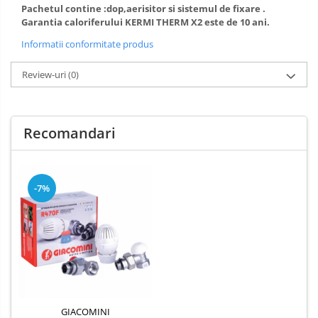
Incazire in Pardoseala
Pachetul contine :dop,aerisitor si sistemul de fixare .
Garantia caloriferului KERMI THERM X2 este de 10 ani.
Incalzire clasica in pardoseala
Informatii conformitate produs
Teava incalzire pardoseala
PLACA NUTURI/TACKER
Review-uri
(0)
Grupuri de pompare si amestec
Distribuitoare
Cutii distribuitor
Recomandari
Automatizare
Banda perimetrala
Accesorii
-7%
Aditiv Sapa
Pachete incalzire in pardoseala
Pompe de caldura
Termostate de Ambient
Panouri fotovoltaice
Invertoare
Produse
GIACOMINI
Amenajare