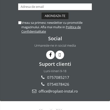
Filtre de apa
Cartuse ( Rezerve filtre apa)
Statie Osmoza Inversa
Vreau sa primesc newsletter cu promotiile
Filtre cu autocuratare
magazinului. Afla mai multe in
Politica de
SISTEME DE ALIMENTARE CU APA
Confidentialitate
Social
Hidrofoare
Mufa rapida pt teava PEHD
Urmareste-ne in social media
Teava Compresiune
Fitinguri Compresiune
Suport clienti
HIDRANTI SI ACCESORII
Luni-Vineri 9-18
Piese hidrofor
0757085217
Pompa de suprafata
0754078426
Pompe submersibile
office@roplast-instal.ro
Pompe pentru testare instalatii
APOMETRE/ CAMIN APOMETRE
ROBINETI