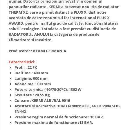
numai. Datorita principiului inovativ in domeniul
Aparate de Aer conditionat 9000
panourilor radiante ,KERMI a brevetat noul tip de radiator
btu
THERM X2 ,care a primit distinctia PLUS X ,distinctie
acordata de catre renumitul for international PLUS X
Aparate de Aer conditionat 12000
AWARD, pentru inaltul grad de calitate, functionalitate si
btu
solutii ecologice. Totodata a fost premiat cu distinctia de
RADIATORUL ANULUI la categoria de produse de
Aparate de Aer conditionat 18000
Climatizare si Incalzire.
btu
Aparate de Aer conditionat 24000
Producator : KERMI GERMANIA
btu
Caracteristici:
Aparate de Aer conditionat 27000
Profil : 22 FK
btu
Inaltime : 400 mm
Lungime: 900 mm
Panouri solare
Adancime : 100 mm
Panouri solare presurizate si
Putere termica ( 90/70-20*C): 1362 W
nepresurizate
Greutate : 20.55 Kg
Culoare :KERMI ALB /RAL 9016
Accesorii Panouri solare
Atestate si normative :DIN EN 9001:2008 ,14001:2004 SI BS
Pompe de circulaţie pentru
EN442
instalaţiile termice solare
Presiune regim normal de functionare : 10 BAR.
Presiune maxima de functionare :13 BAR.
Vase de expansiune