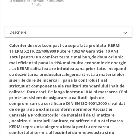
Si returnezi sau schimbi in maximum
Radiatoare CONDOR
14 zile
Accesorii radiatoare
Calorifere decorative
Boilere si Puffere
Descriere
Boilere
Calorifer din otel,compact cu suprafata profilata KERMI
Boilere electrice
THERM X2 FK 22/400/900 Putere 1362 W Garantie 10 ANI
Boilere termoelectrice
Totul pentru un comfort termic mai bun,de doua ori unic :
mai eficient si pana la 11% mai multa economie de energie
Accesorii Boilere Tesy
. La KERMI calitatea are intotdeauana prioritate. Incepand
Puffere/Stocatoare de caldura
cu dezvoltarea produsului ,alegerea stricta a materialelor
si seriile dure de incercari ,pana la controlui final
Puffer fara serpentina
strict,sunt componente ale realizari standardului inalt de
Puffer 1 serpentina
calitate ,fara erori. Pe langa insemnul RAL si marcarea CE si
printr-un sistem de asigurare a calitatii lipsit de
Puffer 2 serpentine
compromisuri cu certificare DIN EN ISO 9001:2000 si validat
Puffer cu serpentina pentru A.C.M.
de de garantia extinsa conform normelor Asociatiei
Centrale a Producatorilor de Instalatii de Climatizare
Puffer pentru pompe de caldura
,Incalzire si Instalatii Sanitare,caloriferele din otel marca
Aer conditionat
KERMI reprezinta alegerea ideala pentru creearea
comfortului termic al locuintei dumneavoastra si nu
Dezumidificatoare