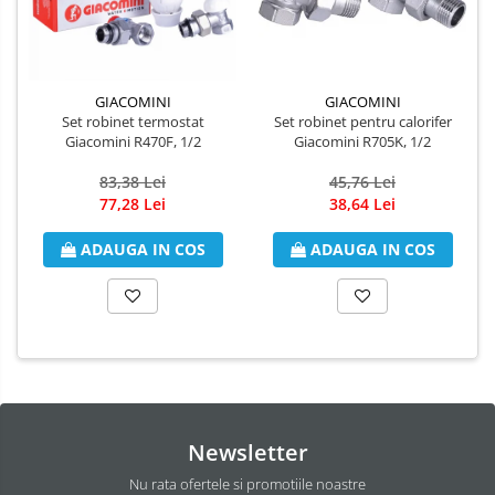
GIACOMINI
GIACOMINI
Set robinet pentru calorifer
Set robinet termostat
Giacomini R705K, 1/2
Giacomini R470F, 1/2
45,76 Lei
83,38 Lei
38,64 Lei
77,28 Lei
ADAUGA IN COS
ADAUGA IN COS
Newsletter
Nu rata ofertele si promotiile noastre