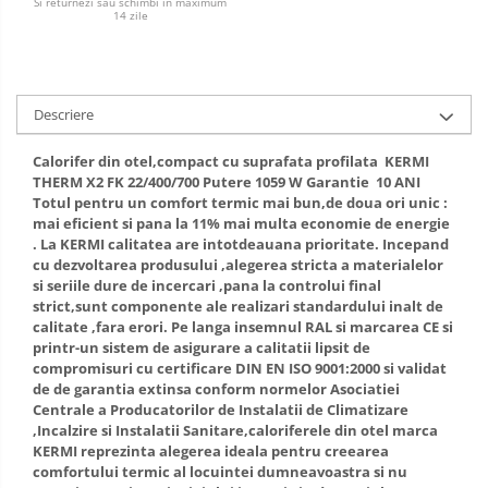
Si returnezi sau schimbi in maximum
14 zile
Descriere
Calorifer din otel,compact cu suprafata profilata KERMI
THERM X2 FK 22/400/700 Putere 1059 W Garantie 10 ANI
Totul pentru un comfort termic mai bun,de doua ori unic :
mai eficient si pana la 11% mai multa economie de energie
. La KERMI calitatea are intotdeauana prioritate. Incepand
cu dezvoltarea produsului ,alegerea stricta a materialelor
si seriile dure de incercari ,pana la controlui final
strict,sunt componente ale realizari standardului inalt de
calitate ,fara erori. Pe langa insemnul RAL si marcarea CE si
printr-un sistem de asigurare a calitatii lipsit de
compromisuri cu certificare DIN EN ISO 9001:2000 si validat
de de garantia extinsa conform normelor Asociatiei
Centrale a Producatorilor de Instalatii de Climatizare
,Incalzire si Instalatii Sanitare,caloriferele din otel marca
KERMI reprezinta alegerea ideala pentru creearea
comfortului termic al locuintei dumneavoastra si nu