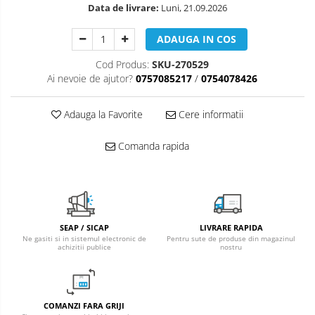
Data de livrare:
Luni, 21.09.2026
PPR
Teava PPR
ADAUGA IN COS
Fitinguri PPR
Cod Produs:
SKU-270529
PEXAL
Ai nevoie de ajutor?
0757085217
/
0754078426
Distribuitor pexal FI-FE cu robinet
sferic
Adauga la Favorite
Cere informatii
Sisteme de canalizare si ape
Comanda rapida
pluviale
Sistem canalizare exterioara
Sistem canalizare interioara
DEDURIZARE
SEAP / SICAP
LIVRARE RAPIDA
Statii de dedurizare
Ne gasiti si in sistemul electronic de
Pentru sute de produse din magazinul
achizitii publice
nostru
Accesorii statii dedurizare
Fitinguri din alama
COMANZI FARA GRIJI