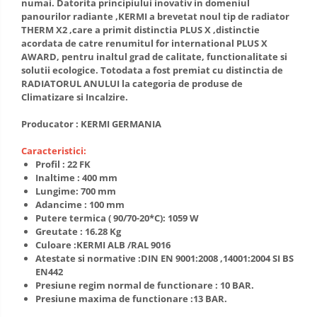
numai. Datorita principiului inovativ in domeniul
panourilor radiante ,KERMI a brevetat noul tip de radiator
THERM X2 ,care a primit distinctia PLUS X ,distinctie
acordata de catre renumitul for international PLUS X
AWARD, pentru inaltul grad de calitate, functionalitate si
solutii ecologice. Totodata a fost premiat cu distinctia de
RADIATORUL ANULUI la categoria de produse de
Climatizare si Incalzire.
Producator : KERMI GERMANIA
Caracteristici:
Profil : 22 FK
Inaltime : 400 mm
Lungime: 700 mm
Adancime : 100 mm
Putere termica ( 90/70-20*C): 1059 W
Greutate : 16.28 Kg
Culoare :KERMI ALB /RAL 9016
Atestate si normative :DIN EN 9001:2008 ,14001:2004 SI BS
EN442
Presiune regim normal de functionare : 10 BAR.
Presiune maxima de functionare :13 BAR.