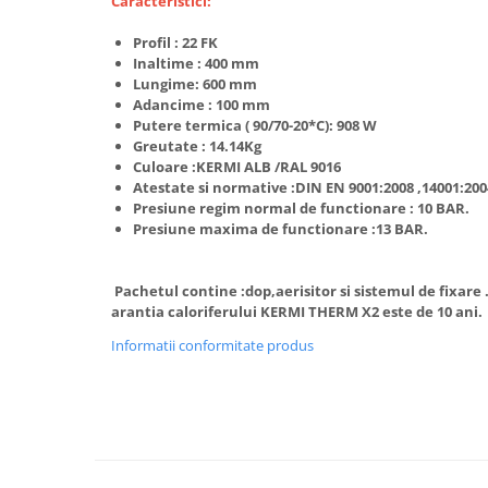
Caracteristici:
Accesorii radiatoare
Profil : 22 FK
Calorifere decorative
Inaltime : 400 mm
Lungime: 600 mm
Boilere si Puffere
Adancime : 100 mm
Boilere
Putere termica ( 90/70-20*C): 908 W
Greutate : 14.14Kg
Boilere electrice
Culoare :KERMI ALB /RAL 9016
Boilere termoelectrice
Atestate si normative :DIN EN 9001:2008 ,14001:200
Accesorii Boilere Tesy
Presiune regim normal de functionare : 10 BAR.
Presiune maxima de functionare :13 BAR.
Puffere/Stocatoare de caldura
Puffer fara serpentina
Pachetul contine :dop,aerisitor si sistemul de fixare 
Puffer 1 serpentina
arantia caloriferului KERMI THERM X2 este de 10 ani.
Puffer 2 serpentine
Informatii conformitate produs
Puffer cu serpentina pentru A.C.M.
Puffer pentru pompe de caldura
Aer conditionat
Dezumidificatoare
Aparate de Aer conditionat 9000