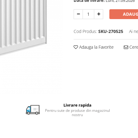
Data de livrare:
Luni, 21.09.2026
ADAUG
Cod Produs:
SKU-270525
Ai n
Adauga la Favorite
Cere 
Livrare rapida
Pentru sute de produse din magazinul
nostru