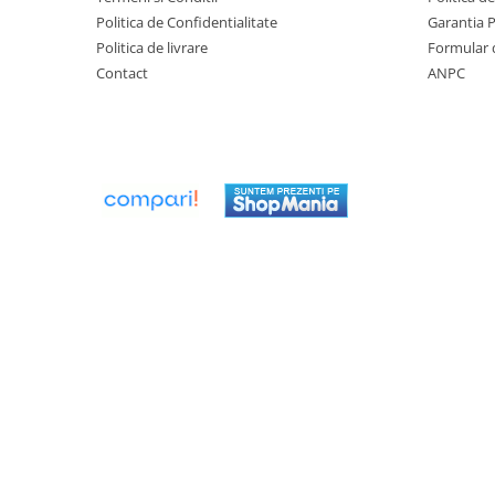
Politica de Confidentialitate
Garantia 
Ventilator de tubulatura
Politica de livrare
Formular 
Amenajare bucatarie
Contact
ANPC
Promotii pachete chiuveta +
baterie
CHIUVETE BUCATARIE
Chiuvete bucatarie din compozit
Chiuveta bucatarie inox
Chiuveta bucatarie granit
Baterie bucatarie
Tuburi Flexibile Hota
Accesorii bucatarie
Accesorii chiuvete bucatarie
Instalatii apa/gaz/canalizare
FILTRARE PENTRU APA SI PIESE DE
SCHIMB
Filtre de apa