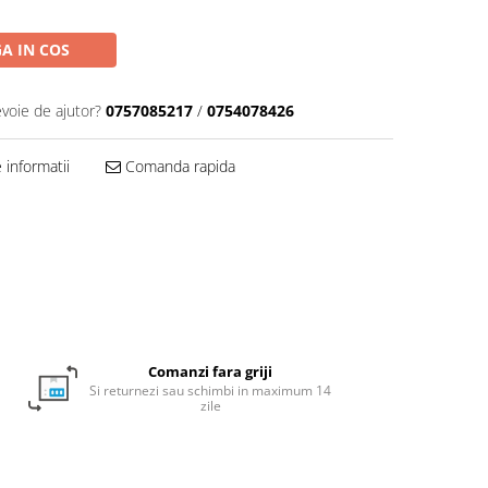
A IN COS
evoie de ajutor?
0757085217
/
0754078426
informatii
Comanda rapida
Comanzi fara griji
Si returnezi sau schimbi in maximum 14
zile