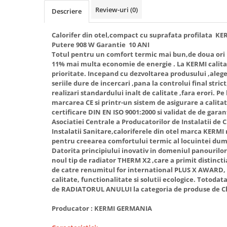
Review-uri
(0)
Descriere
Radiatoare/Calorifere din otel
PURMO
Calorifer din otel GOBE
Calorifer din otel,compact cu suprafata profilata K
Putere 908 W Garantie 10 ANI
Radiator otel AIRFEL
Totul pentru un comfort termic mai bun,de doua ori un
Radiatoare/Calorifere din otel
11% mai multa economie de energie . La KERMI calit
KERMI COMPACT
prioritate. Incepand cu dezvoltarea produsului ,aleger
seriile dure de incercari ,pana la controlui final str
Radiatoare/Calorifere Brise
realizari standardului inalt de calitate ,fara erori. P
Heizkorper
marcarea CE si printr-un sistem de asigurare a calitat
Radiatoare de baie Portprosop
certificare DIN EN ISO 9001:2000 si validat de de gar
Asociatiei Centrale a Producatorilor de Instalatii de Cl
Radiatoare de Baie din otel - Drept
Instalatii Sanitare,caloriferele din otel marca KERMI
- Profil Rotund
pentru creearea comfortului termic al locuintei du
RADIATOARE DE BAIE DIN OTEL
Datorita principiului inovativ in domeniul panourilo
PURMO
noul tip de radiator THERM X2 ,care a primit distincti
de catre renumitul for international PLUS X AWARD, 
Radiatoare din aluminiu
calitate, functionalitate si solutii ecologice. Totodat
Radiatoare din aluminiu Vox Extra
de RADIATORUL ANULUI la categoria de produse de Cli
Radiatoare aluminiu OSCAR
Producator : KERMI GERMANIA
TONDO
Radiatoare CONDOR