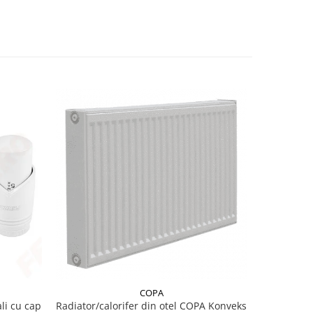
COPA
li cu cap
Radiator/calorifer din otel COPA Konveks
Conec