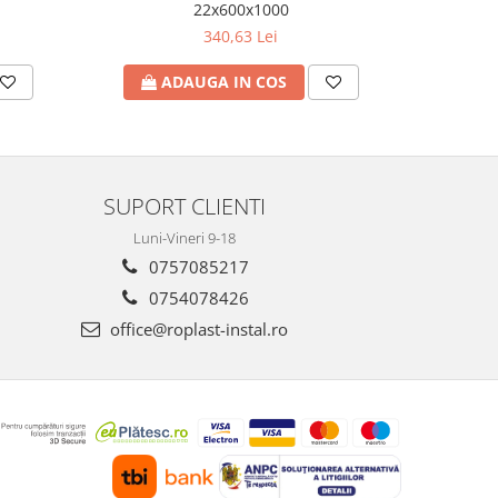
22x600x1000
340,63 Lei
ADAUGA IN COS
A
SUPORT CLIENTI
Luni-Vineri 9-18
0757085217
0754078426
office@roplast-instal.ro