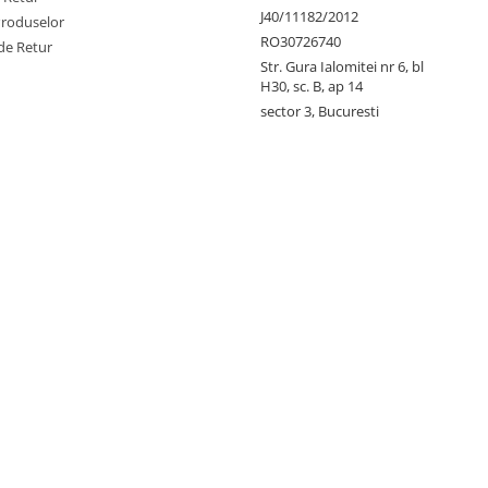
J40/11182/2012
Produselor
RO30726740
de Retur
Str. Gura Ialomitei nr 6, bl
H30, sc. B, ap 14
sector 3, Bucuresti