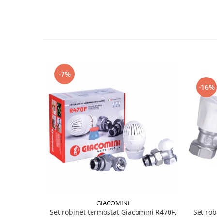
Incalzire clasica in pardoseala
Teava incalzire pardoseala
PLACA NUTURI/TACKER
Grupuri de pompare si amestec
Distribuitoare
Cutii distribuitor
-7%
Automatizare
-16%
Banda perimetrala
Accesorii
Aditiv Sapa
Pachete incalzire in pardoseala
Pompe de caldura
Termostate de Ambient
Panouri fotovoltaice
Invertoare
Panouri fotovoltaice
GIACOMINI
Set rob
Set robinet termostat Giacomini R470F,
Produse Amenajare Baie