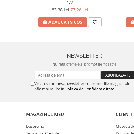
1/2
Seturi de Dus
83,38 Lei
77,28 Lei
Baterii sanitare
ADAUGA IN COS
Rigole baie: Rigola de scurgere
pentru dus
Vase wc, capace si rezervoare
Racorduri flexibile de apa
NEWSLETTER
Racorduri flexibile apa
Nu rata ofertele si promotiile noastre
Racord flexibil monocomanda din
inox
Racord flexibil din inox
Vreau sa primesc newsletter cu promotiile magazinului.
Racord flexibil monocomanda cu
Afla mai multe in
Politica de Confidentialitate
invelis din cauciuc
Racord flexibil cu invelis din
cauciuc
MAGAZINUL MEU
CLIENTI
Accesorii baie
Perdele Dus
Despre noi
Metode de
Clapete de actionare
Termeni si Conditii
Politica d