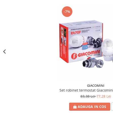
btu
Aparate de Aer conditionat 12000
-7%
btu
Aparate de Aer conditionat 18000
btu
Aparate de Aer conditionat 24000
btu
Aparate de Aer conditionat 27000
btu
Panouri solare
Panouri solare presurizate si
nepresurizate
Accesorii Panouri solare
GIACOMINI
Pompe de circulaţie pentru
Set robinet termostat Giacomini
instalaţiile termice solare
83,38 Lei
77,28 Lei
Vase de expansiune
ADAUGA IN COS
Incazire in Pardoseala