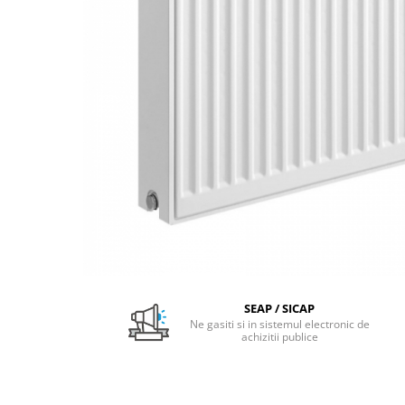
Pachet Centrale Termice
Instant pe gaz natural si GPL
Accesorii centrale pe GAZ si GPL
Cazane, Centrale si Termoseminee
cu functionare pe peleti
Centrale termice electrice
Convectoare pe gaz si convectoare
electrice
Seminee si Sobe
Seminee pe lemne
Butelie egalizare
Radiatoare/Calorifere
SEAP / SICAP
Radiatoare/Calorifere din otel
Ne gasiti si in sistemul electronic de
achizitii publice
Radiatoare/Calorifere din otel
Korado
Radiatoare/Calorifere Copa
Konvecs