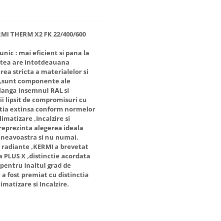
ERMI THERM X2 FK 22/400/600
ic : mai eficient si pana la
atea are intotdeauana
ea stricta a materialelor si
ict,sunt componente ale
e langa insemnul RAL si
ii lipsit de compromisuri cu
antia extinsa conform normelor
imatizare ,Incalzire si
 reprezinta alegerea ideala
mneavoastra si nu numai.
r radiante ,KERMI a brevetat
a PLUS X ,distinctie acordata
pentru inaltul grad de
a a fost premiat cu distinctia
matizare si Incalzire.