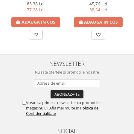
83,38 Lei
45,76 Lei
Cartuse ( Rezerve filtre apa)
77,28 Lei
38,64 Lei
Statie Osmoza Inversa
ADAUGA IN COS
ADAUGA IN COS
Filtre cu autocuratare
SISTEME DE ALIMENTARE CU APA
Hidrofoare
Mufa rapida pt teava PEHD
Teava Compresiune
NEWSLETTER
Fitinguri Compresiune
HIDRANTI SI ACCESORII
Nu rata ofertele si promotiile noastre
Piese hidrofor
Pompa de suprafata
Pompe submersibile
Pompe pentru testare instalatii
Vreau sa primesc newsletter cu promotiile
magazinului. Afla mai multe in
Politica de
APOMETRE/ CAMIN APOMETRE
Confidentialitate
ROBINETI
CUPRU
SOCIAL