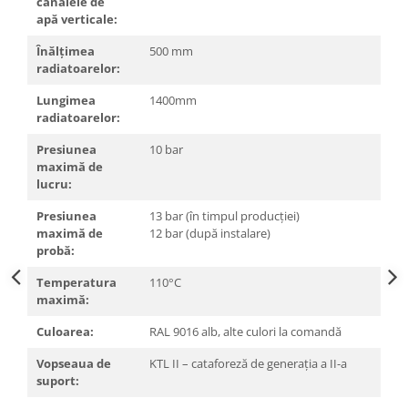
canalele de
btu
apă verticale:
Aparate de Aer conditionat 12000
Înălţimea
500 mm
btu
radiatoarelor:
Aparate de Aer conditionat 18000
Lungimea
1400mm
btu
radiatoarelor:
Aparate de Aer conditionat 24000
btu
Presiunea
10 bar
maximă de
Aparate de Aer conditionat 27000
lucru:
btu
Presiunea
13 bar (în timpul producţiei)
Panouri solare
maximă de
12 bar (după instalare)
Panouri solare presurizate si
probă:
nepresurizate
Temperatura
110°C
Accesorii Panouri solare
maximă:
Pompe de circulaţie pentru
Culoarea:
RAL 9016 alb, alte culori la comandă
instalaţiile termice solare
Vopseaua de
KTL II – cataforeză de generaţia a II-a
Vase de expansiune
suport:
Incazire in Pardoseala