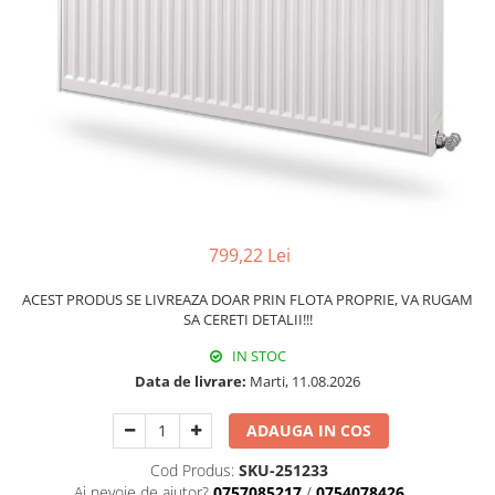
Pachet Centrale Termice
Instant pe gaz natural si GPL
Accesorii centrale pe GAZ si GPL
Cazane, Centrale si Termoseminee
cu functionare pe peleti
Centrale termice electrice
Convectoare pe gaz si convectoare
electrice
799,22 Lei
Seminee si Sobe
Seminee pe lemne
ACEST PRODUS SE LIVREAZA DOAR PRIN FLOTA PROPRIE, VA RUGAM
SA CERETI DETALII!!!
Butelie egalizare
Radiatoare/Calorifere
IN STOC
Data de livrare:
Marti, 11.08.2026
Radiatoare/Calorifere din otel
Radiatoare/Calorifere din otel
ADAUGA IN COS
Korado
Radiatoare/Calorifere Copa
Cod Produs:
SKU-251233
Konvecs
Ai nevoie de ajutor?
0757085217
/
0754078426