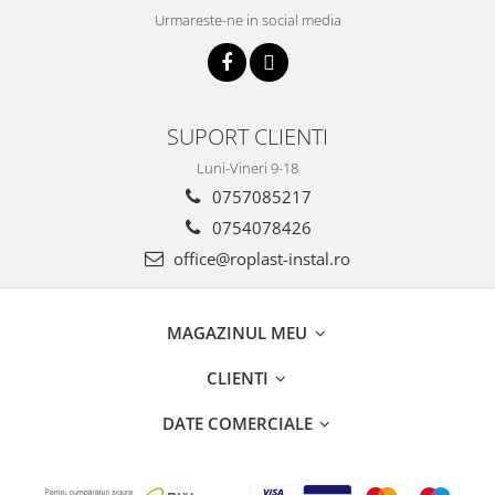
Teava Cupru
Urmareste-ne in social media
Cot Cupru
Curba Cupru
Teu Cupru
Teu redus Cupru
SUPORT CLIENTI
Mufa Cupru
Luni-Vineri 9-18
Capac Cupru
0757085217
Ocolire Cupru
0754078426
Reductie Cupru
office@roplast-instal.ro
Semiolandez Cupru
PPR
Teava PPR
MAGAZINUL MEU
Fitinguri PPR
CLIENTI
PEXAL
Distribuitor pexal FI-FE cu robinet
DATE COMERCIALE
sferic
Sisteme de canalizare si ape
pluviale