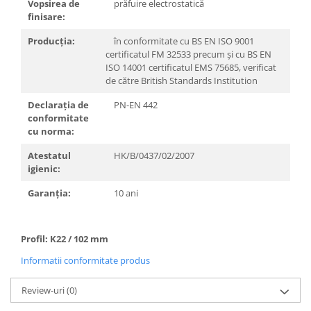
Vopsirea de
prăfuire electrostatică
Incalzire clasica in pardoseala
finisare:
Teava incalzire pardoseala
Producţia:
în conformitate cu BS EN ISO 9001
PLACA NUTURI/TACKER
certificatul FM 32533 precum şi cu BS EN
Grupuri de pompare si amestec
ISO 14001 certificatul EMS 75685, verificat
Distribuitoare
de către British Standards Institution
Cutii distribuitor
Declaraţia de
PN-EN 442
Automatizare
conformitate
cu norma:
Banda perimetrala
Accesorii
Atestatul
HK/B/0437/02/2007
igienic:
Aditiv Sapa
Pachete incalzire in pardoseala
Garanţia:
10 ani
Pompe de caldura
Termostate de Ambient
Profil: K22 / 102 mm
Panouri fotovoltaice
Informatii conformitate produs
Invertoare
Panouri fotovoltaice
Review-uri
(0)
Produse Amenajare Baie