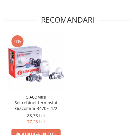
Seturi de Dus
Baterii sanitare
RECOMANDARI
Rigole baie: Rigola de scurgere
pentru dus
Vase wc, capace si rezervoare
-7%
Racorduri flexibile de apa
Racorduri flexibile apa
Racord flexibil monocomanda din
inox
Racord flexibil din inox
Racord flexibil monocomanda cu
invelis din cauciuc
GIACOMINI
Racord flexibil cu invelis din
Set robinet termostat
Giacomini R470F, 1/2
cauciuc
83,38 Lei
Accesorii baie
77,28 Lei
Perdele Dus
Clapete de actionare
ADAUGA IN COS