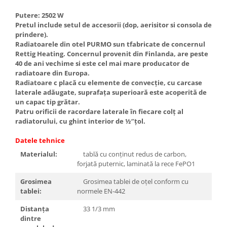
Accesorii radiatoare
Putere: 2502 W
Calorifere decorative
Pretul include setul de accesorii (dop, aerisitor si consola de
prindere).
Boilere si Puffere
Radiatoarele din otel PURMO sun tfabricate de concernul
Boilere
Rettig Heating. Concernul provenit din Finlanda, are peste
40 de ani vechime si este cel mai mare producator de
Boilere electrice
radiatoare din Europa.
Boilere termoelectrice
Radiatoare c placă cu elemente de convecţie, cu carcase
laterale adăugate, suprafaţa superioară este acoperită de
Accesorii Boilere Tesy
un capac tip grătar.
Puffere/Stocatoare de caldura
Patru orificii de racordare laterale în fiecare colţ al
radiatorului, cu ghint interior de ½″ţol.
Puffer fara serpentina
Puffer 1 serpentina
Datele tehnice
Puffer 2 serpentine
Materialul:
tablă cu conţinut redus de carbon,
Puffer cu serpentina pentru A.C.M.
forjată puternic, laminată la rece FePO1
Puffer pentru pompe de caldura
Grosimea
Grosimea tablei de oţel conform cu
tablei:
normele EN-442
Aer conditionat
Dezumidificatoare
Distanţa
33 1/3 mm
dintre
Aparate de Aer conditionat 9000