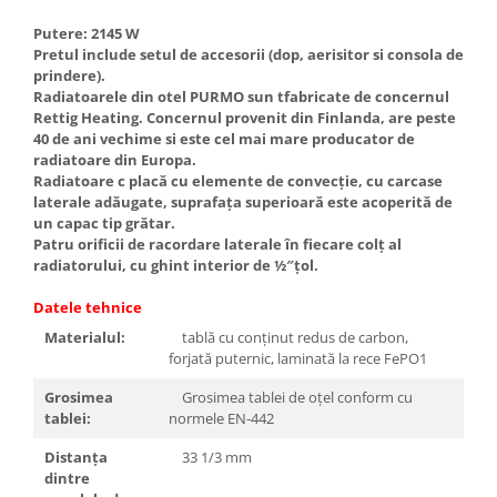
Putere: 2145 W
Pretul include setul de accesorii (dop, aerisitor si consola de
prindere).
Radiatoarele din otel PURMO sun tfabricate de concernul
Rettig Heating. Concernul provenit din Finlanda, are peste
40 de ani vechime si este cel mai mare producator de
radiatoare din Europa.
Radiatoare c placă cu elemente de convecţie, cu carcase
laterale adăugate, suprafaţa superioară este acoperită de
un capac tip grătar.
Patru orificii de racordare laterale în fiecare colţ al
radiatorului, cu ghint interior de ½″ţol.
Datele tehnice
Materialul:
tablă cu conţinut redus de carbon,
forjată puternic, laminată la rece FePO1
Grosimea
Grosimea tablei de oţel conform cu
tablei:
normele EN-442
Distanţa
33 1/3 mm
dintre