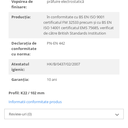
Vopsirea de
prăfuire electrostatică
finisare:
Producţia:
în conformitate cu BS EN ISO 9001
certificatul FM 32533 precum şi cu BS EN
ISO 14001 certificatul EMS 75685, verificat
de către British Standards Institution
Declaraţia de
PN-EN 442
conformitate
cu norma:
Atestatul
HK/B/0437/02/2007
igienic:
Garanţia:
10 ani
Profil: K22 / 102 mm
Informatii conformitate produs
Review-uri
(0)