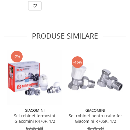
PRODUSE SIMILARE
-7%
-16%
GIACOMINI
GIACOMINI
Set robinet termostat
Set robinet pentru calorifer
Giacomini R470F, 1/2
Giacomini R705K, 1/2
83,38 Lei
45,76 Lei