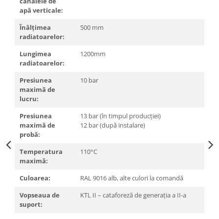
canalele de
apă verticale:
Înălţimea
500 mm
radiatoarelor:
Lungimea
1200mm
radiatoarelor:
Presiunea
10 bar
maximă de
lucru:
Presiunea
13 bar (în timpul producţiei)
maximă de
12 bar (după instalare)
probă:
Temperatura
110°C
maximă:
Culoarea:
RAL 9016 alb, alte culori la comandă
Vopseaua de
KTL II – cataforeză de generaţia a II-a
suport: