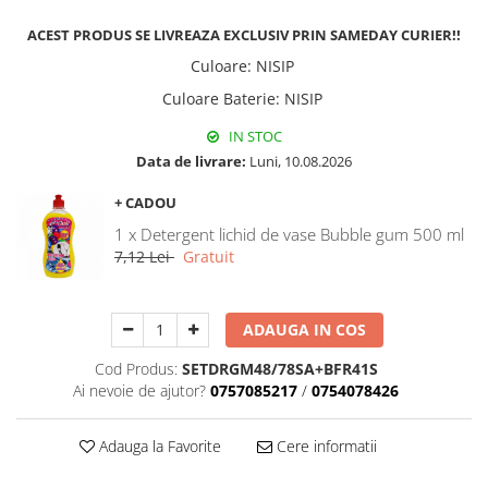
Fitinguri PPR
ACEST PRODUS SE LIVREAZA EXCLUSIV PRIN SAMEDAY CURIER!!
PEXAL
Culoare
:
NISIP
Distribuitor pexal FI-FE cu robinet
Culoare Baterie
:
NISIP
sferic
Sisteme de canalizare si ape
IN STOC
pluviale
Data de livrare:
Luni, 10.08.2026
Sistem canalizare exterioara
+ CADOU
Sistem canalizare interioara
1 x Detergent lichid de vase Bubble gum 500 ml
DEDURIZARE
7,12 Lei
Gratuit
Statii de dedurizare
Accesorii statii dedurizare
ADAUGA IN COS
Fitinguri din alama
Cod Produs:
SETDRGM48/78SA+BFR41S
Ai nevoie de ajutor?
0757085217
/
0754078426
Adauga la Favorite
Cere informatii