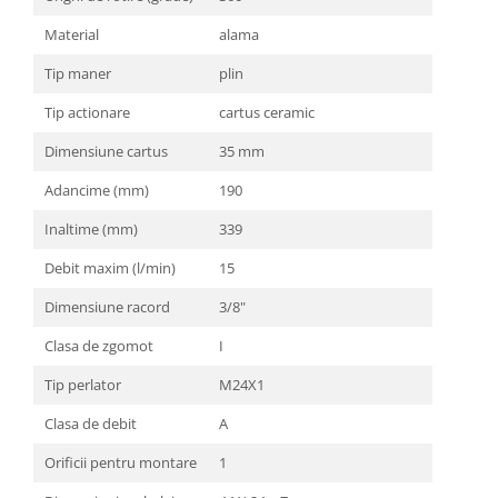
Material
alama
Tip maner
plin
Tip actionare
cartus ceramic
Dimensiune cartus
35 mm
Adancime (mm)
190
Inaltime (mm)
339
Debit maxim (l/min)
15
Dimensiune racord
3/8"
Clasa de zgomot
I
Tip perlator
M24X1
Clasa de debit
A
Orificii pentru montare
1