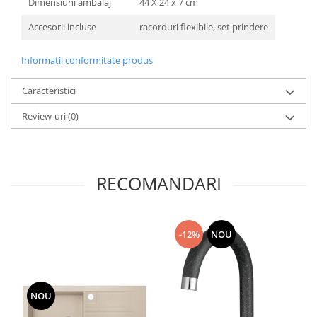
Dimensiuni ambalaj
44 X 24 x 7 cm
Accesorii incluse
racorduri flexibile, set prindere
Informatii conformitate produs
Caracteristici
Review-uri
(0)
RECOMANDARI
-12%
NOU
NOU