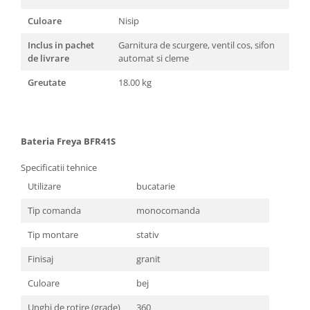
Culoare
Nisip
Inclus in pachet
Garnitura de scurgere, ventil cos, sifon
de livrare
automat si cleme
Greutate
18.00 kg
Bateria Freya BFR41S
Specificatii tehnice
Utilizare
bucatarie
Tip comanda
monocomanda
Tip montare
stativ
Finisaj
granit
Culoare
bej
Unghi de rotire (grade)
360