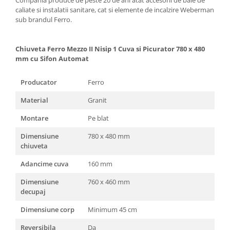
caliate si instalatii sanitare, cat si elemente de incalzire Weberman
sub brandul Ferro.
Chiuveta Ferro Mezzo II Nisip 1 Cuva si Picurator 780 x 480
mm cu Sifon Automat
Producator
Ferro
Material
Granit
Montare
Pe blat
Dimensiune
780 x 480 mm
chiuveta
Adancime cuva
160 mm
Dimensiune
760 x 460 mm
decupaj
Dimensiune corp
Minimum 45 cm
Reversibila
Da