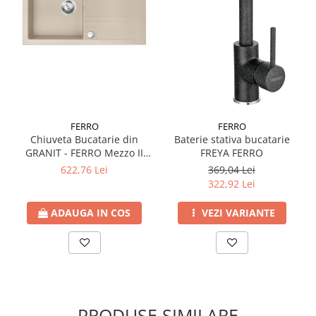
FERRO
FERRO
Chiuveta Bucatarie din
Baterie stativa bucatarie
GRANIT - FERRO Mezzo II
FREYA FERRO
Patrat - o cuva si picurator
622,76 Lei
369,04 Lei
78x48 cm, Nisip Bej
322,92 Lei
ADAUGA IN COS
VEZI VARIANTE
PRODUSE SIMILARE