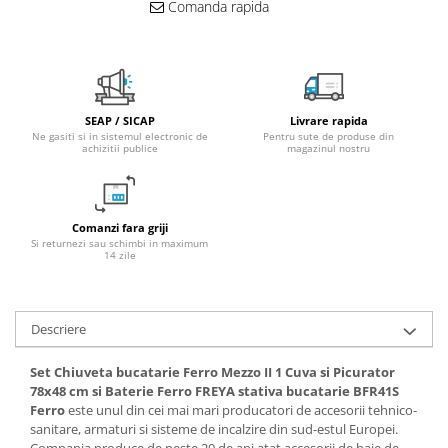
Comanda rapida
SEAP / SICAP
Livrare rapida
Ne gasiti si in sistemul electronic de
Pentru sute de produse din
achizitii publice
magazinul nostru
Comanzi fara griji
Si returnezi sau schimbi in maximum
14 zile
Descriere
Set Chiuveta bucatarie Ferro Mezzo II 1 Cuva si Picurator
78x48 cm si Baterie Ferro FREYA stativa bucatarie BFR41S
Ferro
este unul din cei mai mari producatori de accesorii tehnico-
sanitare, armaturi si sisteme de incalzire din sud-estul Europei.
Compania produce de peste 20 de ani atat accesorii de baie de