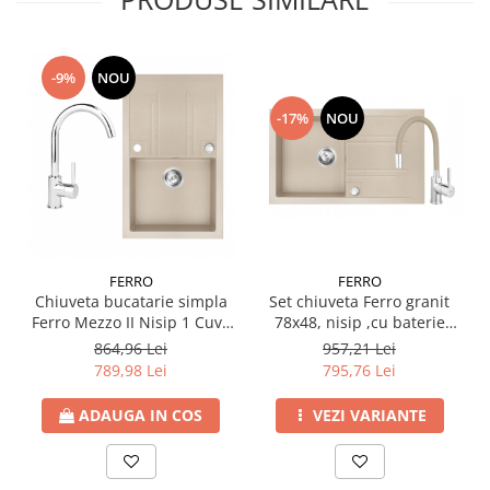
-9%
NOU
-17%
NOU
FERRO
FERRO
Set chiuveta Ferro granit
Chiuveta bucatarie simpla
78x48, nisip ,cu baterie
Ferro Mezzo II Nisip 1 Cuva
flexibila Ferro
si Picurator 78x48cm si
957,21 Lei
864,96 Lei
Baterie Ferro Lugio BLG4
795,76 Lei
789,98 Lei
Crom
VEZI VARIANTE
ADAUGA IN COS