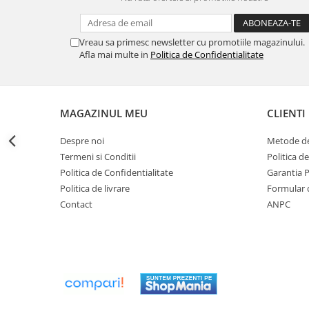
btu
Aparate de Aer conditionat 12000
btu
Vreau sa primesc newsletter cu promotiile magazinului.
Afla mai multe in
Politica de Confidentialitate
Aparate de Aer conditionat 18000
btu
Aparate de Aer conditionat 24000
btu
MAGAZINUL MEU
CLIENTI
Aparate de Aer conditionat 27000
Despre noi
Metode de
btu
Termeni si Conditii
Politica d
Panouri solare
Politica de Confidentialitate
Garantia 
Panouri solare presurizate si
Politica de livrare
Formular 
nepresurizate
Contact
ANPC
Accesorii Panouri solare
Pompe de circulaţie pentru
instalaţiile termice solare
Vase de expansiune
Incazire in Pardoseala