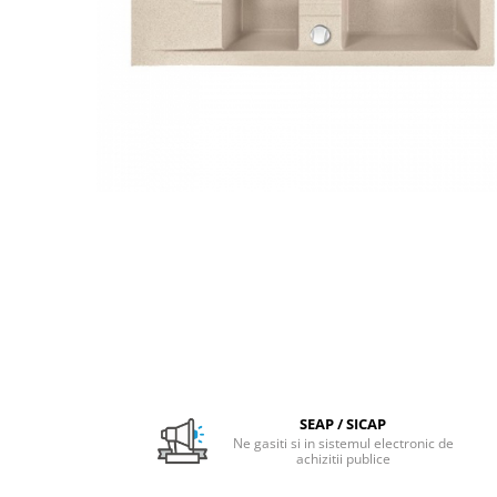
Pachet Centrale Termice
Instant pe gaz natural si GPL
Accesorii centrale pe GAZ si GPL
Cazane, Centrale si Termoseminee
cu functionare pe peleti
Centrale termice electrice
Convectoare pe gaz si convectoare
electrice
Seminee si Sobe
Seminee pe lemne
Butelie egalizare
Radiatoare/Calorifere
Radiatoare/Calorifere din otel
Radiatoare/Calorifere din otel
SEAP / SICAP
Korado
Ne gasiti si in sistemul electronic de
achizitii publice
Radiatoare/Calorifere Copa
Konvecs