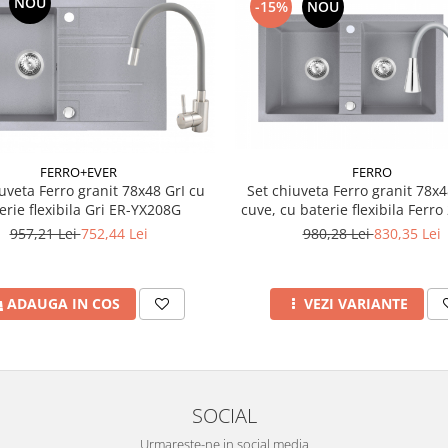
NOU
-15%
NOU
FERRO+EVER
FERRO
uveta Ferro granit 78x48 GrI cu
Set chiuveta Ferro granit 78x48
erie flexibila Gri ER-YX208G
cuve, cu baterie flexibila Ferro 
957,21 Lei
752,44 Lei
980,28 Lei
830,35 Lei
ADAUGA IN COS
VEZI VARIANTE
SOCIAL
Urmareste-ne in social media