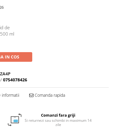
26
id de
 500 ml
A IN COS
BZA4P
/
0754078426
informatii
Comanda rapida
Comanzi fara griji
Si returnezi sau schimbi in maximum 14
zile