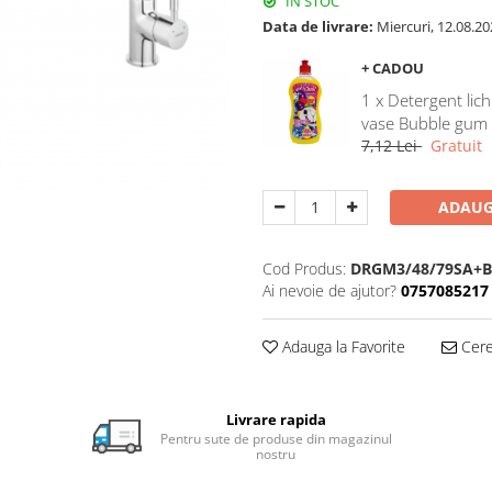
IN STOC
Data de livrare:
Miercuri, 12.08.20
+ CADOU
1 x Detergent lich
vase Bubble gum
7,12 Lei
Gratuit
ADAUG
Cod Produs:
DRGM3/48/79SA+
Ai nevoie de ajutor?
0757085217
Adauga la Favorite
Cere 
Livrare rapida
Pentru sute de produse din magazinul
nostru