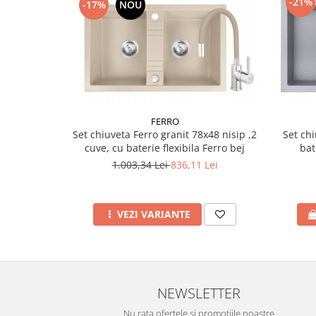
-21%
-17%
NOU
Accesorii radiatoare
Calorifere decorative
Boilere si Puffere
Boilere
Boilere electrice
Boilere termoelectrice
FERRO
Accesorii Boilere Tesy
Set chiuveta Ferro granit 78x48 nisip ,2
Set chi
cuve, cu baterie flexibila Ferro bej
bat
Puffere/Stocatoare de caldura
1.003,34 Lei
836,11 Lei
Puffer fara serpentina
Puffer 1 serpentina
Puffer 2 serpentine
VEZI VARIANTE
Puffer cu serpentina pentru A.C.M.
Puffer pentru pompe de caldura
Aer conditionat
Dezumidificatoare
NEWSLETTER
Aparate de Aer conditionat 9000
Nu rata ofertele si promotiile noastre