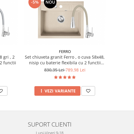
-5%
NOU
NOU
FERRO
 gri , 2
Set chiuveta granit Ferro , o cuva 58x48,
Set chiuvet
2 functii
nisip cu baterie flexibila cu 2 functii
58x48, cu
Ferro bej
830,35 Lei
789,98 Lei
VEZI VARIANTE
A
SUPORT CLIENTI
Luni-Vineri 9-18