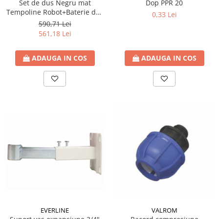
Set de dus Negru mat
Dop PPR 20
Tempoline Robot+Baterie dus
0,33 Lei
Ferro BTR7BL+Baterie lavoar
590,71 Lei
BTR2BL
561,18 Lei
ADAUGA IN COS
ADAUGA IN COS
EVERLINE
VALROM