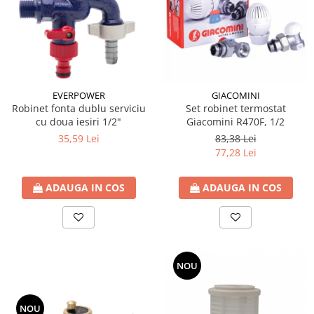
Incalzire clasica in pardoseala
Teava incalzire pardoseala
PLACA NUTURI/TACKER
Grupuri de pompare si amestec
Distribuitoare
EVERPOWER
GIACOMINI
Cutii distribuitor
Robinet fonta dublu serviciu
Set robinet termostat
Automatizare
cu doua iesiri 1/2"
Giacomini R470F, 1/2
Banda perimetrala
35,59 Lei
83,38 Lei
77,28 Lei
Accesorii
Aditiv Sapa
ADAUGA IN COS
ADAUGA IN COS
Pachete incalzire in pardoseala
Pompe de caldura
Termostate de Ambient
Panouri fotovoltaice
NOU
Invertoare
Panouri fotovoltaice
NOU
Produse Amenajare Baie