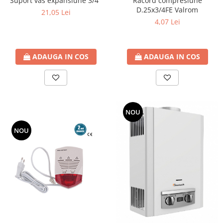
Suport vas expansiune 3/4"
Racord compresiune
D.25x3/4FE Valrom
21,05 Lei
4,07 Lei
ADAUGA IN COS
ADAUGA IN COS
NOU
NOU