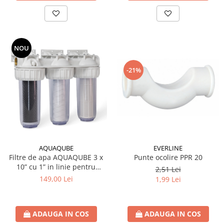
NOU
-21%
AQUAQUBE
EVERLINE
Filtre de apa AQUAQUBE 3 x
Punte ocolire PPR 20
10” cu 1” in linie pentru
2,51 Lei
filtrare mecanica cu 3 cartuse
149,00 Lei
1,99 Lei
filtrante - nylon +
polipropilena + carbune activ
ADAUGA IN COS
ADAUGA IN COS