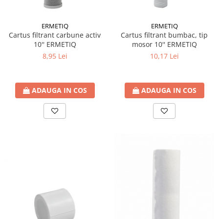
Pachet Centrale Termice
Instant pe gaz natural si GPL
ERMETIQ
ERMETIQ
Cartus filtrant carbune activ
Cartus filtrant bumbac, tip
Accesorii centrale pe GAZ si GPL
10'' ERMETIQ
mosor 10'' ERMETIQ
Cazane, Centrale si Termoseminee
8,95 Lei
10,17 Lei
cu functionare pe peleti
Centrale termice electrice
Convectoare pe gaz si convectoare
ADAUGA IN COS
ADAUGA IN COS
electrice
Seminee si Sobe
Seminee pe lemne
Butelie egalizare
Radiatoare/Calorifere
Radiatoare/Calorifere din otel
Radiatoare/Calorifere din otel
Korado
Radiatoare/Calorifere Copa
Konvecs