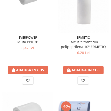
Radiatoare/Calorifere din otel
PURMO
Calorifer din otel GOBE
Radiator otel AIRFEL
Radiatoare/Calorifere din otel
KERMI COMPACT
EVERPOWER
ERMETIQ
Radiatoare/Calorifere Brise
Mufa PPR 20
Cartus filtrant din
Heizkorper
polipoprilena 10'' ERMETIQ
0,42 Lei
6,20 Lei
Radiatoare de baie Portprosop
Radiatoare de Baie din otel - Drept
- Profil Rotund
ADAUGA IN COS
ADAUGA IN COS
RADIATOARE DE BAIE DIN OTEL
PURMO
Radiatoare din aluminiu
Radiatoare din aluminiu Vox Extra
Radiatoare aluminiu OSCAR
TONDO
-10%
Radiatoare CONDOR