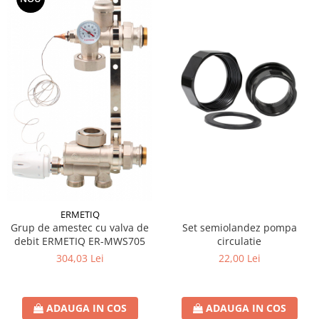
Coltar asamblare
Coltar imbinare
Conector plat ingust
Papuc reazem
Console raft
Detergenti
Ustensile Gradina
ERMETIQ
Set semiolandez pompa
Grup de amestec cu valva de
circulatie
debit ERMETIQ ER-MWS705
22,00 Lei
304,03 Lei
ADAUGA IN COS
ADAUGA IN COS