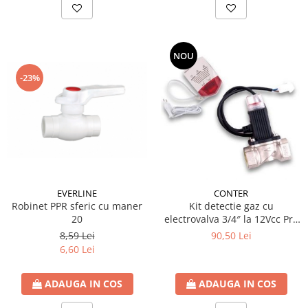
NOU
-23%
EVERLINE
CONTER
Robinet PPR sferic cu maner
Kit detectie gaz cu
20
electrovalva 3/4″ la 12Vcc Pro
Detect
8,59 Lei
90,50 Lei
6,60 Lei
ADAUGA IN COS
ADAUGA IN COS