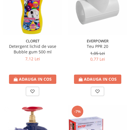
btu
Aparate de Aer conditionat 12000
btu
Aparate de Aer conditionat 18000
btu
CLORET
EVERPOWER
Aparate de Aer conditionat 24000
Detergent lichid de vase
Teu PPR 20
btu
Bubble gum 500 ml
1,05 Lei
Aparate de Aer conditionat 27000
7,12 Lei
0,77 Lei
btu
Panouri solare
Panouri solare presurizate si
ADAUGA IN COS
ADAUGA IN COS
nepresurizate
Accesorii Panouri solare
Pompe de circulaţie pentru
instalaţiile termice solare
-7%
Vase de expansiune
Incazire in Pardoseala