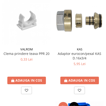
Teava Cupru
Cot Cupru
Curba Cupru
Teu Cupru
Teu redus Cupru
Mufa Cupru
Capac Cupru
Ocolire Cupru
Reductie Cupru
VALROM
KAS
Clema prindere teava PPR 20
Adaptor eurocon/pexal KAS
Semiolandez Cupru
D.16x3/4
0,33 Lei
PPR
5,95 Lei
Teava PPR
Fitinguri PPR
ADAUGA IN COS
ADAUGA IN COS
PEXAL
Distribuitor pexal FI-FE cu robinet
sferic
Sisteme de canalizare si ape
pluviale