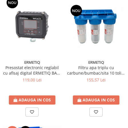
NOU
Ventilator de tubulatura
NOU
Amenajare bucatarie
Promotii pachete chiuveta +
baterie
CHIUVETE BUCATARIE
Chiuvete bucatarie din compozit
Chiuveta bucatarie inox
Chiuveta bucatarie granit
ERMETIQ
ERMETIQ
Filtru apa triplu cu
Presostat electronic reglabil
Baterie bucatarie
carbune/bumbac/sita 10 toli *
cu afisaj digital ERMETIQ BAR-
Tuburi Flexibile Hota
3/4'' ERMETIQ
EPC10
155,57 Lei
119,00 Lei
Accesorii bucatarie
Accesorii chiuvete bucatarie
ADAUGA IN COS
ADAUGA IN COS
Instalatii apa/gaz/canalizare
FILTRARE PENTRU APA SI PIESE DE
SCHIMB
Filtre de apa