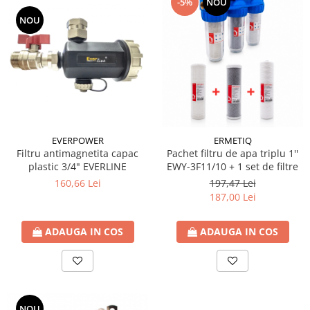
-5%
NOU
Sistem canalizare exterioara
NOU
Sistem canalizare interioara
DEDURIZARE
Statii de dedurizare
Accesorii statii dedurizare
Fitinguri din alama
Conectori - Elemente de fixare lemn
EVERPOWER
ERMETIQ
Element fixare in fundatie
Filtru antimagnetita capac
Pachet filtru de apa triplu 1''
plastic 3/4" EVERLINE
EWY-3F11/10 + 1 set de filtre
Suport fixare
160,66 Lei
197,47 Lei
Placi conectare
187,00 Lei
Placa perforata
ADAUGA IN COS
ADAUGA IN COS
Coltar plat fereastra
Coltari pentru unirea grinzilor
Coltar sarcini grele
Coltar ranforsat
NOU