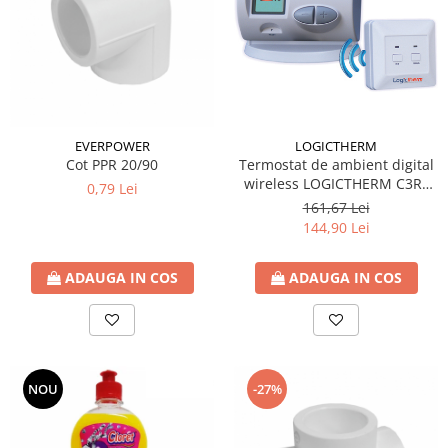
Accesorii radiatoare
Calorifere decorative
Boilere si Puffere
Boilere
Boilere electrice
EVERPOWER
LOGICTHERM
Boilere termoelectrice
Cot PPR 20/90
Termostat de ambient digital
wireless LOGICTHERM C3RF
0,79 Lei
Accesorii Boilere Tesy
pentru controlul temperaturii
161,67 Lei
Puffere/Stocatoare de caldura
ambientale
144,90 Lei
Puffer fara serpentina
Puffer 1 serpentina
ADAUGA IN COS
ADAUGA IN COS
Puffer 2 serpentine
Puffer cu serpentina pentru A.C.M.
Puffer pentru pompe de caldura
Aer conditionat
NOU
-27%
Dezumidificatoare
Aparate de Aer conditionat 9000