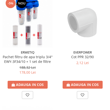
-5%
NOU
Cartuse ( Rezerve filtre apa)
Statie Osmoza Inversa
Filtre cu autocuratare
SISTEME DE ALIMENTARE CU APA
Hidrofoare
Mufa rapida pt teava PEHD
Teava Compresiune
Fitinguri Compresiune
ERMETIQ
EVERPOWER
Pachet filtru de apa triplu 3/4''
Cot PPR 32/90
HIDRANTI SI ACCESORII
EWY-3F34/10 + 1 set de filtre
2,12 Lei
Piese hidrofor
188,32 Lei
Pompa de suprafata
178,00 Lei
Pompe submersibile
Pompe pentru testare instalatii
ADAUGA IN COS
ADAUGA IN COS
APOMETRE/ CAMIN APOMETRE
ROBINETI
CUPRU