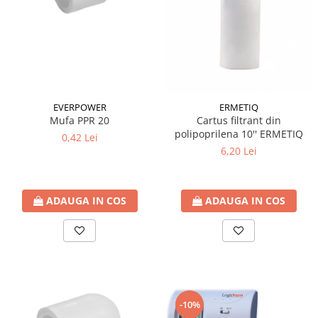
Fitinguri PPR
PEXAL
Distribuitor pexal FI-FE cu robinet
sferic
Sisteme de canalizare si ape
pluviale
EVERPOWER
ERMETIQ
Mufa PPR 20
Cartus filtrant din
Sistem canalizare exterioara
polipoprilena 10'' ERMETIQ
0,42 Lei
Sistem canalizare interioara
6,20 Lei
DEDURIZARE
Statii de dedurizare
ADAUGA IN COS
ADAUGA IN COS
Accesorii statii dedurizare
Fitinguri din alama
-10%