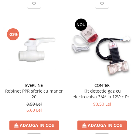
NOU
-23%
EVERLINE
CONTER
Robinet PPR sferic cu maner
Kit detectie gaz cu
20
electrovalva 3/4″ la 12Vcc Pro
Detect
8,59 Lei
90,50 Lei
6,60 Lei
ADAUGA IN COS
ADAUGA IN COS