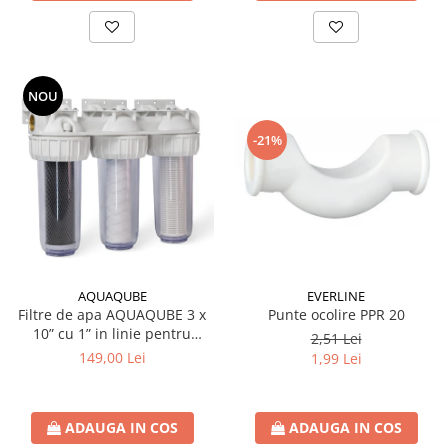
NOU
-21%
AQUAQUBE
EVERLINE
Filtre de apa AQUAQUBE 3 x
Punte ocolire PPR 20
10” cu 1” in linie pentru
2,51 Lei
filtrare mecanica cu 3 cartuse
149,00 Lei
1,99 Lei
filtrante - nylon +
polipropilena + carbune activ
ADAUGA IN COS
ADAUGA IN COS