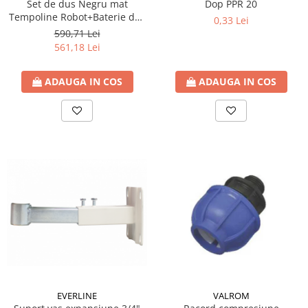
Set de dus Negru mat
Dop PPR 20
Tempoline Robot+Baterie dus
0,33 Lei
Ferro BTR7BL+Baterie lavoar
590,71 Lei
BTR2BL
561,18 Lei
ADAUGA IN COS
ADAUGA IN COS
EVERLINE
VALROM