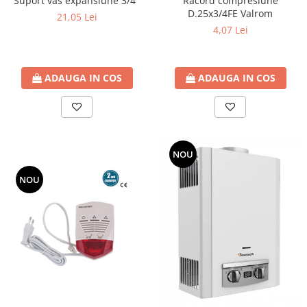
Suport vas expansiune 3/4"
Racord compresiune
D.25x3/4FE Valrom
21,05 Lei
4,07 Lei
ADAUGA IN COS
ADAUGA IN COS
NOU
NOU