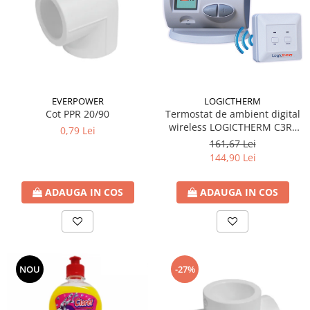
EVERPOWER
LOGICTHERM
Cot PPR 20/90
Termostat de ambient digital
wireless LOGICTHERM C3RF
0,79 Lei
pentru controlul temperaturii
161,67 Lei
ambientale
144,90 Lei
ADAUGA IN COS
ADAUGA IN COS
NOU
-27%