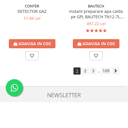
CONTER
BAUTECH
DETECTOR GAZ
Instant preparare apa calda
pe GPL BAUTECH TN12-7L,
51,86 Lei
tiraj natural
497,22 Lei
ADAUGA IN COS
ADAUGA IN COS
1
2
3
109
...
NEWSLETTER
Nu rata ofertele si promotiile noastre