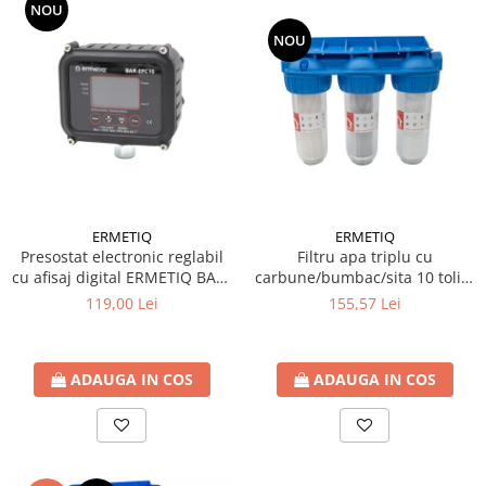
NOU
NOU
ERMETIQ
ERMETIQ
Filtru apa triplu cu
Presostat electronic reglabil
carbune/bumbac/sita 10 toli *
cu afisaj digital ERMETIQ BAR-
3/4'' ERMETIQ
EPC10
155,57 Lei
119,00 Lei
ADAUGA IN COS
ADAUGA IN COS