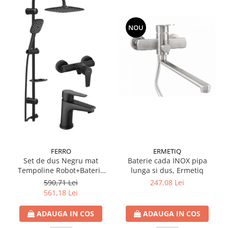
NOU
ERMETIQ
FERRO
Baterie cada INOX pipa
Set de dus Negru mat
lunga si dus, Ermetiq
Tempoline Robot+Baterie
dus Ferro BTR7BL+Baterie
247,08 Lei
590,71 Lei
lavoar BTR2BL
561,18 Lei
ADAUGA IN COS
ADAUGA IN COS