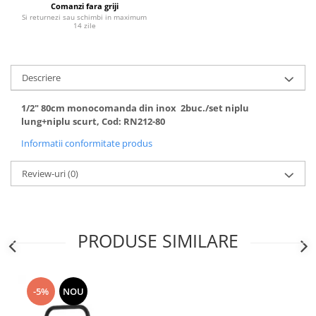
Comanzi fara griji
Fitinguri PPR
Si returnezi sau schimbi in maximum
14 zile
PEXAL
Distribuitor pexal FI-FE cu robinet
sferic
Descriere
Sisteme de canalizare si ape
pluviale
1/2" 80cm monocomanda din inox 2buc./set niplu
lung+niplu scurt, Cod: RN212-80
Sistem canalizare exterioara
Sistem canalizare interioara
Informatii conformitate produs
DEDURIZARE
Review-uri
(0)
Statii de dedurizare
Accesorii statii dedurizare
Fitinguri din alama
PRODUSE SIMILARE
-5%
NOU