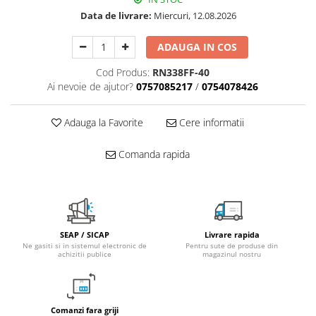
Data de livrare:
Miercuri, 12.08.2026
Pachet Centrale Termice
Instant pe gaz natural si GPL
ADAUGA IN COS
Accesorii centrale pe GAZ si GPL
Cazane, Centrale si Termoseminee
Cod Produs:
RN338FF-40
cu functionare pe peleti
Ai nevoie de ajutor?
0757085217
/
0754078426
Centrale termice electrice
Adauga la Favorite
Cere informatii
Convectoare pe gaz si convectoare
electrice
Comanda rapida
Seminee si Sobe
Seminee pe lemne
Butelie egalizare
Radiatoare/Calorifere
SEAP / SICAP
Livrare rapida
Radiatoare/Calorifere din otel
Ne gasiti si in sistemul electronic de
Pentru sute de produse din
achizitii publice
magazinul nostru
Radiatoare/Calorifere din otel
Korado
Radiatoare/Calorifere Copa
Comanzi fara griji
Konvecs