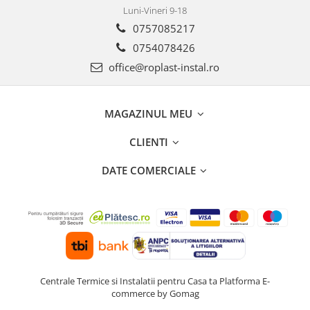
Incalzire clasica in pardoseala
Luni-Vineri 9-18
Teava incalzire pardoseala
0757085217
PLACA NUTURI/TACKER
0754078426
Grupuri de pompare si amestec
office@roplast-instal.ro
Distribuitoare
Cutii distribuitor
MAGAZINUL MEU
Automatizare
Banda perimetrala
CLIENTI
Accesorii
DATE COMERCIALE
Aditiv Sapa
Pachete incalzire in pardoseala
Pompe de caldura
Termostate de Ambient
Panouri fotovoltaice
Invertoare
Centrale Termice si Instalatii pentru Casa ta
Platforma E-
Panouri fotovoltaice
commerce by Gomag
Produse Amenajare Baie