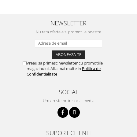
btu
Aparate de Aer conditionat 12000
btu
NEWSLETTER
Aparate de Aer conditionat 18000
Nu rata ofertele si promotiile noastre
btu
Aparate de Aer conditionat 24000
btu
Aparate de Aer conditionat 27000
Vreau sa primesc newsletter cu promotiile
btu
magazinului. Afla mai multe in
Politica de
Confidentialitate
Panouri solare
Panouri solare presurizate si
nepresurizate
SOCIAL
Accesorii Panouri solare
Urmareste-ne in social media
Pompe de circulaţie pentru
instalaţiile termice solare
Vase de expansiune
SUPORT CLIENTI
Incazire in Pardoseala