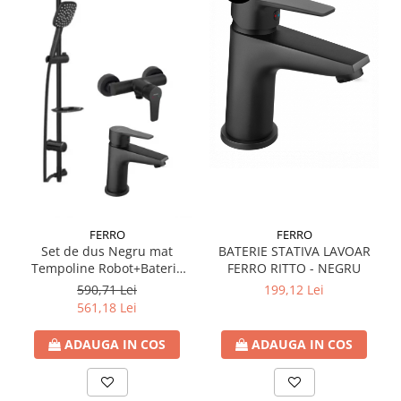
Accesorii radiatoare
Calorifere decorative
Boilere si Puffere
Boilere
Boilere electrice
Boilere termoelectrice
Accesorii Boilere Tesy
Puffere/Stocatoare de caldura
Puffer fara serpentina
FERRO
FERRO
Puffer 1 serpentina
BATERIE STATIVA LAVOAR
Set de dus Negru mat
Puffer 2 serpentine
FERRO RITTO - NEGRU
Tempoline Robot+Baterie
dus Ferro BTR7BL+Baterie
199,12 Lei
590,71 Lei
Puffer cu serpentina pentru A.C.M.
lavoar BTR2BL
561,18 Lei
Puffer pentru pompe de caldura
Aer conditionat
ADAUGA IN COS
ADAUGA IN COS
Dezumidificatoare
Aparate de Aer conditionat 9000