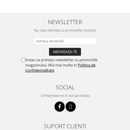
btu
Aparate de Aer conditionat 12000
btu
NEWSLETTER
Aparate de Aer conditionat 18000
Nu rata ofertele si promotiile noastre
btu
Aparate de Aer conditionat 24000
btu
Aparate de Aer conditionat 27000
Vreau sa primesc newsletter cu promotiile
btu
magazinului. Afla mai multe in
Politica de
Confidentialitate
Panouri solare
Panouri solare presurizate si
nepresurizate
SOCIAL
Accesorii Panouri solare
Urmareste-ne in social media
Pompe de circulaţie pentru
instalaţiile termice solare
Vase de expansiune
SUPORT CLIENTI
Incazire in Pardoseala