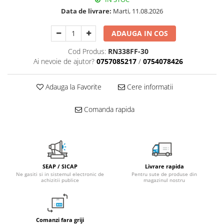
Data de livrare:
Marti, 11.08.2026
Pachet Centrale Termice
Instant pe gaz natural si GPL
ADAUGA IN COS
Accesorii centrale pe GAZ si GPL
Cazane, Centrale si Termoseminee
Cod Produs:
RN338FF-30
cu functionare pe peleti
Ai nevoie de ajutor?
0757085217
/
0754078426
Centrale termice electrice
Adauga la Favorite
Cere informatii
Convectoare pe gaz si convectoare
electrice
Comanda rapida
Seminee si Sobe
Seminee pe lemne
Butelie egalizare
Radiatoare/Calorifere
SEAP / SICAP
Livrare rapida
Radiatoare/Calorifere din otel
Ne gasiti si in sistemul electronic de
Pentru sute de produse din
achizitii publice
magazinul nostru
Radiatoare/Calorifere din otel
Korado
Radiatoare/Calorifere Copa
Comanzi fara griji
Konvecs