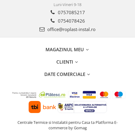
Incalzire clasica in pardoseala
Luni-Vineri 9-18
Teava incalzire pardoseala
0757085217
PLACA NUTURI/TACKER
0754078426
Grupuri de pompare si amestec
office@roplast-instal.ro
Distribuitoare
Cutii distribuitor
MAGAZINUL MEU
Automatizare
Banda perimetrala
CLIENTI
Accesorii
DATE COMERCIALE
Aditiv Sapa
Pachete incalzire in pardoseala
Pompe de caldura
Termostate de Ambient
Panouri fotovoltaice
Invertoare
Centrale Termice si Instalatii pentru Casa ta
Platforma E-
Panouri fotovoltaice
commerce by Gomag
Produse Amenajare Baie