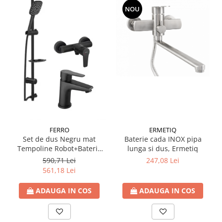
Accesorii radiatoare
NOU
Calorifere decorative
Boilere si Puffere
Boilere
Boilere electrice
Boilere termoelectrice
Accesorii Boilere Tesy
Puffere/Stocatoare de caldura
Puffer fara serpentina
ERMETIQ
FERRO
Puffer 1 serpentina
Baterie cada INOX pipa
Set de dus Negru mat
Puffer 2 serpentine
lunga si dus, Ermetiq
Tempoline Robot+Baterie
dus Ferro BTR7BL+Baterie
247,08 Lei
590,71 Lei
Puffer cu serpentina pentru A.C.M.
lavoar BTR2BL
561,18 Lei
Puffer pentru pompe de caldura
Aer conditionat
ADAUGA IN COS
ADAUGA IN COS
Dezumidificatoare
Aparate de Aer conditionat 9000