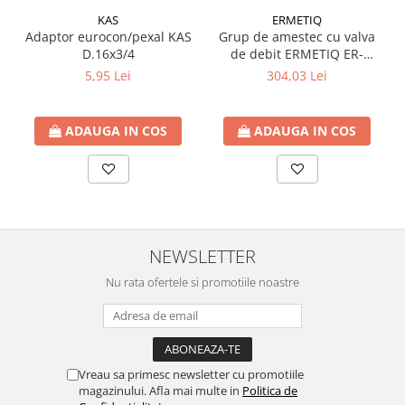
btu
KAS
ERMETIQ
Aparate de Aer conditionat 12000
Adaptor eurocon/pexal KAS
Grup de amestec cu valva
D.16x3/4
de debit ERMETIQ ER-
btu
MWS705
5,95 Lei
304,03 Lei
Aparate de Aer conditionat 18000
btu
Aparate de Aer conditionat 24000
ADAUGA IN COS
ADAUGA IN COS
btu
Aparate de Aer conditionat 27000
btu
Panouri solare
Panouri solare presurizate si
NEWSLETTER
nepresurizate
Nu rata ofertele si promotiile noastre
Accesorii Panouri solare
Pompe de circulaţie pentru
instalaţiile termice solare
Vase de expansiune
Vreau sa primesc newsletter cu promotiile
Incazire in Pardoseala
magazinului. Afla mai multe in
Politica de