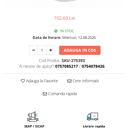
Pachet Centrale Termice
Instant pe gaz natural si GPL
102,60 Lei
Accesorii centrale pe GAZ si GPL
Cazane, Centrale si Termoseminee
IN STOC
cu functionare pe peleti
Data de livrare:
Miercuri, 12.08.2026
Centrale termice electrice
ADAUGA IN COS
Convectoare pe gaz si convectoare
electrice
Cod Produs:
SKU-275393
Ai nevoie de ajutor?
0757085217
/
0754078426
Seminee si Sobe
Seminee pe lemne
Adauga la Favorite
Cere informatii
Butelie egalizare
Radiatoare/Calorifere
Comanda rapida
Radiatoare/Calorifere din otel
Radiatoare/Calorifere din otel
Korado
Radiatoare/Calorifere Copa
SEAP / SICAP
Livrare rapida
Konvecs