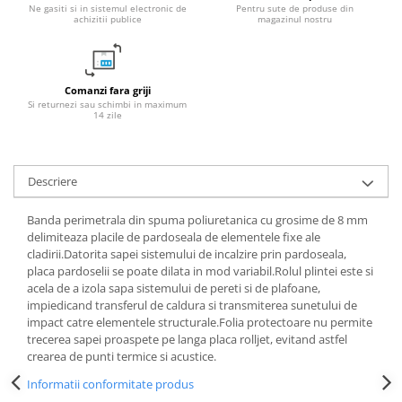
Ne gasiti si in sistemul electronic de
Pentru sute de produse din
achizitii publice
magazinul nostru
Radiatoare/Calorifere din otel
PURMO
Calorifer din otel GOBE
Radiator otel AIRFEL
Comanzi fara griji
Si returnezi sau schimbi in maximum
Radiatoare/Calorifere din otel
14 zile
KERMI COMPACT
Radiatoare/Calorifere Brise
Heizkorper
Descriere
Radiatoare de baie Portprosop
Radiatoare de Baie din otel - Drept
Banda perimetrala
din spuma poliuretanica cu grosime de 8 mm
delimiteaza placile de pardoseala de elementele fixe ale
- Profil Rotund
cladirii.Datorita sapei sistemului de incalzire prin pardoseala,
RADIATOARE DE BAIE DIN OTEL
placa pardoselii se poate dilata in mod variabil.Rolul plintei este si
PURMO
acela de a izola sapa sistemului de pereti si de plafoane,
Radiatoare din aluminiu
impiedicand transferul de caldura si transmiterea sunetului de
impact catre elementele structurale.Folia protectoare nu permite
Radiatoare din aluminiu Vox Extra
trecerea sapei proaspete pe langa placa rolljet, evitand astfel
Radiatoare aluminiu OSCAR
crearea de punti termice si acustice.
TONDO
Informatii conformitate produs
Radiatoare CONDOR