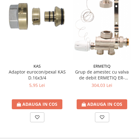
btu
Aparate de Aer conditionat 12000
btu
Aparate de Aer conditionat 18000
btu
Aparate de Aer conditionat 24000
btu
Aparate de Aer conditionat 27000
btu
KAS
ERMETIQ
Adaptor eurocon/pexal KAS
Grup de amestec cu valva
Panouri solare
D.16x3/4
de debit ERMETIQ ER-
MWS705
Panouri solare presurizate si
5,95 Lei
304,03 Lei
nepresurizate
Accesorii Panouri solare
ADAUGA IN COS
ADAUGA IN COS
Pompe de circulaţie pentru
instalaţiile termice solare
Vase de expansiune
Incazire in Pardoseala