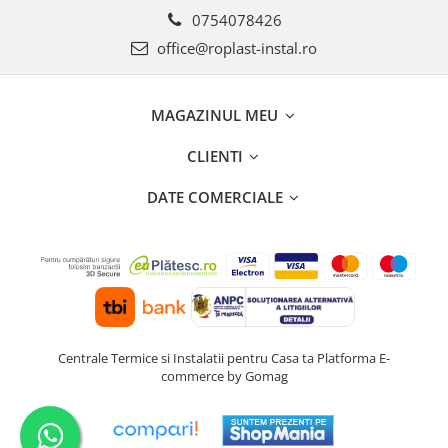
0754078426
Seturi de Dus
office@roplast-instal.ro
Baterii sanitare
Rigole baie: Rigola de scurgere
pentru dus
MAGAZINUL MEU
Vase wc, capace si rezervoare
CLIENTI
Racorduri flexibile de apa
Racorduri flexibile apa
DATE COMERCIALE
Racord flexibil monocomanda din
inox
Racord flexibil din inox
Racord flexibil monocomanda cu
invelis din cauciuc
Racord flexibil cu invelis din
Centrale Termice si Instalatii pentru Casa ta
Platforma E-
cauciuc
commerce by Gomag
Accesorii baie
Perdele Dus
Clapete de actionare