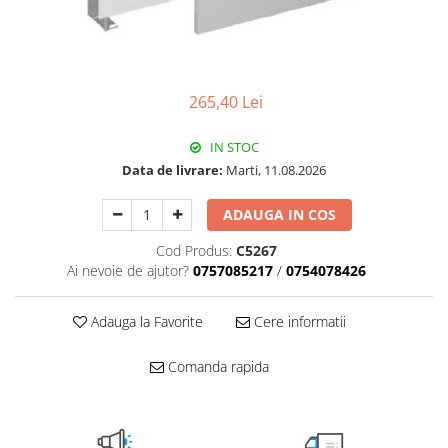
Pachet Centrale Termice
Instant pe gaz natural si GPL
Accesorii centrale pe GAZ si GPL
265,40 Lei
Cazane, Centrale si Termoseminee
cu functionare pe peleti
IN STOC
Centrale termice electrice
Data de livrare:
Marti, 11.08.2026
Convectoare pe gaz si convectoare
electrice
ADAUGA IN COS
Seminee si Sobe
Cod Produs:
C5267
Seminee pe lemne
Ai nevoie de ajutor?
0757085217
/
0754078426
Butelie egalizare
Adauga la Favorite
Cere informatii
Radiatoare/Calorifere
Radiatoare/Calorifere din otel
Comanda rapida
Radiatoare/Calorifere din otel
Korado
Radiatoare/Calorifere Copa
Konvecs