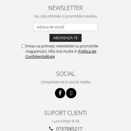
Incalzire clasica in pardoseala
NEWSLETTER
Teava incalzire pardoseala
Nu rata ofertele si promotiile noastre
PLACA NUTURI/TACKER
Grupuri de pompare si amestec
Distribuitoare
Cutii distribuitor
Vreau sa primesc newsletter cu promotiile
Automatizare
magazinului. Afla mai multe in
Politica de
Confidentialitate
Banda perimetrala
Accesorii
Aditiv Sapa
SOCIAL
Pachete incalzire in pardoseala
Urmareste-ne in social media
Pompe de caldura
Termostate de Ambient
Panouri fotovoltaice
SUPORT CLIENTI
Invertoare
Panouri fotovoltaice
Luni-Vineri 9-18
0757085217
Produse Amenajare Baie