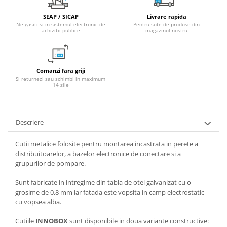
Radiatoare/Calorifere din otel
SEAP / SICAP
Livrare rapida
PURMO
Ne gasiti si in sistemul electronic de
Pentru sute de produse din
achizitii publice
magazinul nostru
Calorifer din otel GOBE
Radiator otel AIRFEL
Radiatoare/Calorifere din otel
KERMI COMPACT
Comanzi fara griji
Si returnezi sau schimbi in maximum
Radiatoare/Calorifere Brise
14 zile
Heizkorper
Radiatoare de baie Portprosop
Descriere
Radiatoare de Baie din otel - Drept
- Profil Rotund
Cutii metalice folosite pentru montarea incastrata in perete a
RADIATOARE DE BAIE DIN OTEL
distribuitoarelor, a bazelor electronice de conectare si a
PURMO
grupurilor de pompare.
Radiatoare din aluminiu
Sunt fabricate in intregime din tabla de otel galvanizat cu o
Radiatoare din aluminiu Vox Extra
grosime de 0,8 mm iar fatada este vopsita in camp electrostatic
Radiatoare aluminiu OSCAR
cu vopsea alba.
TONDO
Cutiile
INNOBOX
sunt disponibile in doua variante constructive:
Radiatoare CONDOR